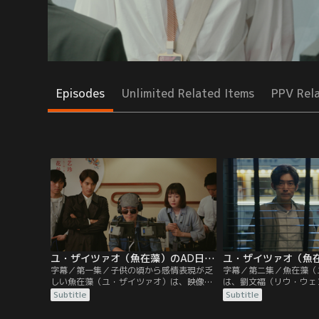
Episodes
Unlimited Related Items
PPV Rel
ユ・ザイツァオ（魚在藻）のAD日記 第01話／字幕
字幕／第一集／子供の頃から感情表現が乏
字幕／第二集／魚在藻（
しい魚在藻（ユ・ザイツァオ）は、映像制
は、劉文福（リウ・ウェ
作会社に入社。同じ時期に文化財専門家の
が仕事のことでもめてい
Subtitle
Subtitle
陶唐（タオ・タン）も、親友に頼まれて番
し、放送しようとしてい
組制作を手伝うことになる。ある日、陶唐
（タオ・タン）は猛反対