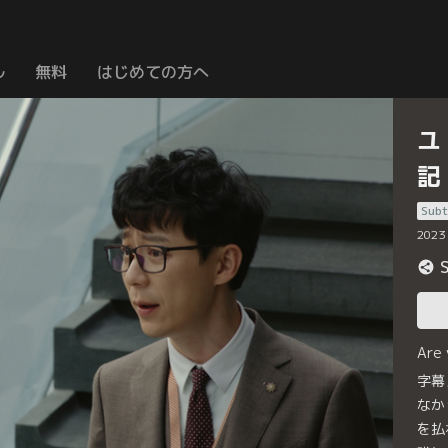
ル
無料
はじめての方へ
ユ
記
Subt
2023
Are
字幕
なか
を払