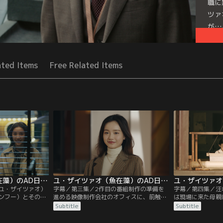
職に
ツァ
が…
Seri
ated Items
Free Related Items
ユ・ザイツァオ（魚在藻）のAD日記 第02話／字幕
ユ・ザイツァオ（魚在藻）のAD日記 第03話／字幕
ユ・ザイツァオ）
字幕／第三集／2作目の番組制作の準備を
字幕／第四集／汪
ンフー）とその娘
進める映像制作会社のオフィスに、前触れ
は現場に来た母親
るシーンを撮影
もなく袁迦螢（ユエン・ジアイン）ディレ
に言われる。それ
Subtitle
Subtitle
た。しかし陶唐
クターが現れる。袁迦螢（ユエン・ジアイ
藻（ユ・ザイツァ
。これを放送する
ン）は、顧時雍（グー・シーヨン）によっ
シーニン）に手を