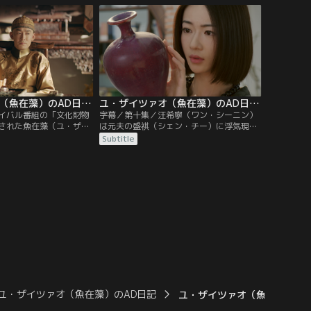
、林商英（リン・シャン
オ・タン）は、曲がったことが嫌いな魚在
りと林（リン）家の関係
藻（ユ・ザイツァオ）が感情的になって問
た。
題行動を起こし、会社を去ることになるの
ではないかと気が気ではない。
ユ・ザイツァオ（魚在藻）のAD日記 第09話／字幕
ユ・ザイツァオ（魚在藻）のAD日記 第10話／字幕
イバル番組の「文化財物
字幕／第十集／汪希寧（ワン・シーニン）
された魚在藻（ユ・ザイ
は元夫の盛祺（シェン・チー）に浮気現場
撮影計画を思いつき、再
の写真を見せ、親権を渡さないと浮気のこ
Subtitle
器に関する撮影を始め
とをマスコミや弁護士にバラすと話す。魚
し、好評を得る。そんな
在藻（ユ・ザイツァオ）は陶磁器作家の楊
いる汪希寧（ワン・シー
綰（ヤン・ワン）の元に取材に行くが、彼
な交通事故に巻き込ま
女は仕事に集中していて取材を受けてもら
という知らせが入る。不
えない。魚在藻は夫の蕭（シアオ）に作品
（ユ・ザイツァオ）
を案内してもらうが…。
ユ・ザイツァオ（魚在藻）のAD日記
ユ・ザイツァオ（魚在藻）のA