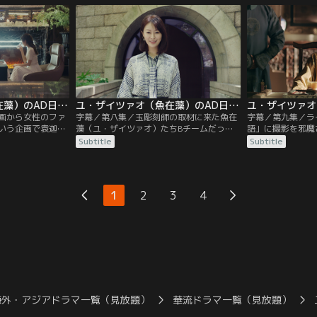
い出す。魚在藻
て呼び寄せられた、魚在藻（ユ・ザイツァ
づれ織り工房では
唐（タオ・タン）
オ）のライバルとなる存在だった。魚在藻
イン）がつづれ織
（リウ・ウェンフ
（ユ・ザイツァオ）を辞めさせたい顧時雍
について話してい
（グー・シーヨン）は…。
ユ・ザイツァオ（魚在藻）のAD日記 第07話／字幕
ユ・ザイツァオ（魚在藻）のAD日記 第08話／字幕
画から女性のファ
字幕／第八集／玉彫刻師の取材に来た魚在
字幕／第九集／ラ
いう企画で袁迦瑩
藻（ユ・ザイツァオ）たちBチームだった
語」に撮影を邪魔
勝利した魚在藻
が、「文化財物語」のプロデューサー方チ
ツァオ）は、別の
Subtitle
Subtitle
がその後には顧時
ュエン（ファン・チュエン）から嫌がらせ
現映像を交えて玉
の和解ディナーが
を受け、取材できなくなる。会社に戻った
る。奇策が功を奏
がバレることを恐
Bチームは次の計画を立てるが、なかなか
中、離婚で揉めて
ァオ）は陶唐（タ
いい案が思い浮かばない。そんな中、汪希
ニン）が、不可解
1
2
3
4
る。
寧（ワン・シーニン）の息子 黙黙（モーモ
れ、ケガを負った
ー）が母親を求めて会社に来てしまう。
審に思った魚在藻
は…。
海外・アジアドラマ一覧（見放題）
華流ドラマ一覧（見放題）