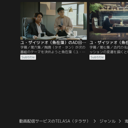
（タオ・タン）が蘇（そ）州博物館でロケ
なら番組を降板すると言
を行っていると、そこにやってきた司会者
（ユ・ザイツァオ）は陶
は穆（ムー）監督と犬猿の仲の汪希寧（ワ
を説得しながら、劉文福
ン・シーニン）だった。
ー）の工房へ。
ユ・ザイツァオ（魚在藻）のAD日記 第06話／字幕
字幕／第六集／陶唐（タオ・タン）が次の
字幕／第七集／古代の名
番組のテーマを決めようと魚在藻（ユ・ザ
ッションの変遷を描くと
イツァオ）に電話をかけると、ちょうど魚
（ユエン・ジアイン）に
Subtitle
Subtitle
在藻（ユ・ザイツァオ）は舒容（シュー・
（ユ・ザイツァオ）。だ
ロン）のストーカーともみ合っているとこ
雍（グー・シーヨン）と
ろだった。陶唐（タオ・タン）が慌てて会
待っていた。自分の特性
社に駆けつけ事なきを得るが、社長は魚在
れた魚在藻（ユ・ザイツ
藻（ユ・ザイツァオ）に「通報もせず犯人
オ・タン）に助けを求め
に立ち向かうなんてどうかしている」と責
める。
動画配信サービスのTELASA（テラサ）
ジャンル