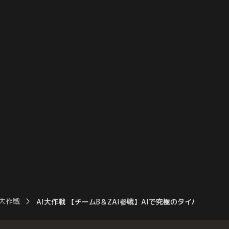
を作れ！▼丹生明里＆し
成AIで短編動画制作にチャレンジ！▼「16
▼お題「ホラー映像を制
秒で裏切れ！」松丸亮吾からの挑戦状で生
▼しずる池田の衝撃作に
まれた名作とは？
I大作戦
AI大作戦 【チームB＆ZAI参戦】AIで究極のタイパ料理バ