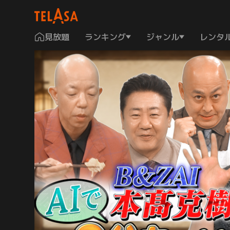
見放題
ランキング
ジャンル
レンタ