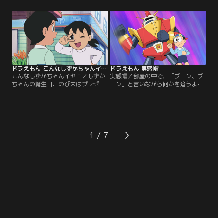
すときに使う『宝（たから）さがし
くて中に入れないのだという。オド
ペーパー』を取り出す。紙を広げ、
オドくんに同情（どうじょう）する
ストーブなどの熱に近づけてあぶり
のび太だったが、家に帰るとストー
出すと、文字がうかび上がり、さが
ブがついておらず、部屋は寒いま
しもののありかがわかるのだとい
ま。ストーブ用の灯油が切れている
う。ところが、出てきた文字は…。
にもかかわらず、灯油屋さんも休み
だというのだ。
ドラえもん こんなしずかちゃんイヤ！
ドラえもん 実感帽
こんなしずかちゃんイヤ！／しずか
実感帽／部屋の中で、「ブーン、ブ
ちゃんの誕生日、のび太はプレゼン
ーン」と言いながら何かを追うよう
トに花びんを手作りしたものの、あ
に顔と目線を動かし、何も持ってい
まりのできの悪さに、わたす自信が
ない手で何かを操縦（そうじゅう）
なくなってしまった。今、しずかち
しているようなしぐさをするのび
ゃんがホントにほしいものは、何な
太。ふしぎに思ったドラえもんが、
のか…。のび太は、ドラえもんが出
声をかけると、のび太は「空想の飛
してくれた『スパイ衛星』でさぐっ
行機のおもちゃを飛ばしている」と
1
てみることに…！
答える。