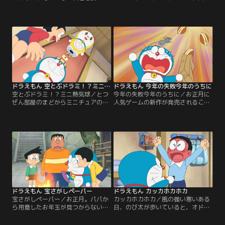
きたとじまんするスネ夫。うらやま
（こうかん）用に、シリアルナンバ
しがるみんなのことも招待（しょう
ー入りのテディベアを用意している
たい）すると言うが、またもやのび
とじまんするスネ夫。プレゼントは
太だけ仲間はずれにされてしまう。
おこづかいの中で用意すると決めた
くやしがるのび太に泣きつかれたド
はずと指摘（してき）するのび太だ
ラえもんが取り出したのは、船の形
ったが、スネ夫は自分のおこづかい
の着ぐるみと海賊（かいぞく）風の
ならあと3つも買えると得意（とく
ぼうし。これは『なんでもバイキン
い）顔で…。
グ』というひみつ道具で…。
ドラえもん 空とぶドラミ！？ミニ熱気球
ドラえもん 今年の失敗今年のうちに
空とぶドラミ！？ミニ熱気球／とつ
今年の失敗今年のうちに／お正月に
ぜん部屋のまどからミニチュアの飛
人気ゲームの新作が発売されること
行船が入ってきた！またすぐにまど
を知ったのび太は、大そうじ中のマ
から出ていった飛行船を追いかけよ
マにお年玉の値（ね）上げを交渉
うと、のび太がげんかんのドアを開
（こうしょう）するが、来年のお年
けたところ、そこにはジャイアンと
玉は無し！と言われ、ガッカリ…。
スネ夫が…。部屋に入ってきたの
そこに、未来デパートの年末福引き
は、スネ夫のいとこが作った、飛行
で『年末やりなおしカレンダー』に
船型（がた）のラジコンだったの
当選したと、ドラえもんが大はしゃ
だ。じまんげなスネ夫は、飛行船に
ぎで帰って来る。このカレンダーを
乗った時のじまんまで始める。
使うと…。
ドラえもん 宝さがしペーパー
ドラえもん カッカホカホカ
宝さがしペーパー／お正月。パパか
カッカホカホカ／風の強い寒いある
ら用意したお年玉が見つからないと
日、のび太が歩いていると、オドオ
言われたのび太はガッカリ…。そこ
ドくんが家の門の前にぼんやりと立
でドラえもんは、大事なものをさが
っていた。おじいさんのきげんが悪