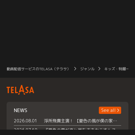
動画配信サービスのTELASA（テラサ）
ジャンル
キッズ・特撮一覧
NEWS
See all
2026.08.01
浮所飛貴主演！ 【夏色の風が僕の家にやってきた】 本日よりテラサで独占配信スタート！
2026.07.18
『夏色の雲が恋と嵐をまきおこす』スペシャルメイキング 【Part1】2026年７月18日（土）23時30分～配信スタート！話題のシーンの裏側を大公開！豪華キャスト大集合！ 『武宮家 真夏の家族会議』開催！