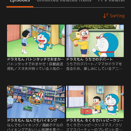
Sorting
ドラえもん バトンタッチでおまかせ！自動返送荷札
ドラえもん うちでのデパート
バトンタッチでおまかせ！自動返送
うちでのデパート／ママがドラマを
荷札／スネ夫が持っている人気のマ
見るため、楽しみにしているアニメ
ンガ本を早く借りたいというジャイ
を家で見ることができないというし
アン。ところが、だれかに貸（か）
ずかちゃんに、うちで見るといいよ
したままもどってきておらず、スネ
と声をかけるのび太。ところが、の
夫もだれに貸したのかわからなくな
び太の家ではパパが野球中継（ちゅ
ってしまったのだという。それを聞
うけい）を見ていたため、チャンネ
いたジャイアンは、わかったらただ
ルを変えることができず、ガッカ
じゃおかない！と大激怒（げき
リ…。その後、ちょうど通りかかっ
ど）！ところが、のび太が家に帰る
たスネ夫にその話をしたところ…。
と…。
ドラえもん なんでもバイキング
ドラえもん ろくろでハッピークリスマス
なんでもバイキング／高級ホテルの
ろくろでハッピークリスマス／クリ
バイキングでおいしい料理を食べて
スマスパーティーのプレゼント交換