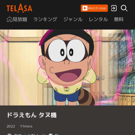
Watch now
見放題
ランキング
ジャンル
レンタル
無料
は
ドラえもん タヌ機
2022
11
mins