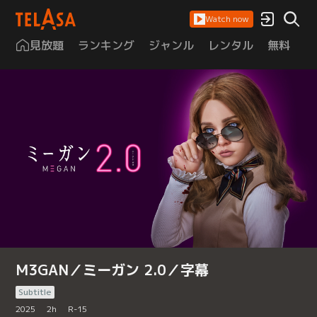
Watch now
見放題
ランキング
ジャンル
レンタル
無料
は
M3GAN／ミーガン 2.0／字幕
Subtitle
2025
2
h
R-15