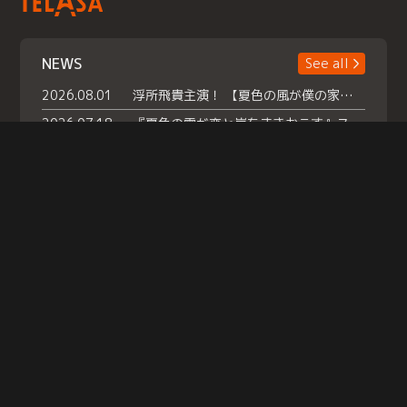
NEWS
See all
2026.08.01
浮所飛貴主演！ 【夏色の風が僕の家にやってきた】 本日よりテラサで独占配信スタート！
2026.07.18
『夏色の雲が恋と嵐をまきおこす』スペシャルメイキング 【Part1】2026年７月18日（土）23時30分～配信スタート！話題のシーンの裏側を大公開！豪華キャスト大集合！ 『武宮家 真夏の家族会議』開催！
2026.07.15
救命医・遥（今田）の《心揺さぶる過去》や、 麻酔科医・権野（船越英一郎）の《謎多きプライベート》など… 《知られざるエピソード》を独占配信！
Help
|
Company Profile
|
Act on Specified Commercial Transactions
|
Terms of Service
|
Privacy Policy
© TELASA CORPORATION, All Rights Reserved.