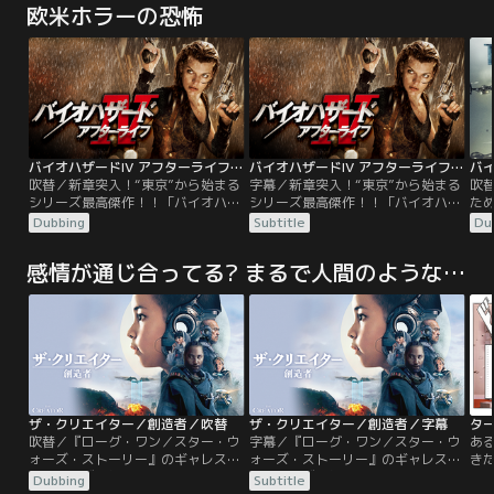
欧米ホラーの恐怖
バイオハザードIV アフターライフ／吹替【ミラ・ジョヴォヴィッチ主演】
バイオハザードIV アフターライフ／字幕【ミラ・ジョヴォヴィッチ主演】
吹替／新章突入！“東京”から始まる
字幕／新章突入！“東京”から始まる
吹
シリーズ最高傑作！！「バイオハザ
シリーズ最高傑作！！「バイオハザ
た
ード」シリーズ第4弾。東京・渋谷
ード」シリーズ第4弾。東京・渋谷
す
Dubbing
Subtitle
Du
からT-ウィルスが感染し始めて4年
からT-ウィルスが感染し始めて4年
ル
後。生存者たちが唯一の安全地帯と
後。生存者たちが唯一の安全地帯と
戦い
感情が通じ合ってる? まるで人間のような等身大ロボット
される“アルカディア号”を目指す
される“アルカディア号”を目指す
弾
中、生存者を助けるためアリスは刑
中、生存者を助けるためアリスは刑
の
務所を脱走することを試みる。そん
務所を脱走することを試みる。そん
ベ
な彼女に罠が忍び寄っていた…。
な彼女に罠が忍び寄っていた…。
て
ザ・クリエイター／創造者／吹替
ザ・クリエイター／創造者／字幕
タ
吹替／『ローグ・ワン／スター・ウ
字幕／『ローグ・ワン／スター・ウ
ある
ォーズ・ストーリー』のギャレス・
ォーズ・ストーリー』のギャレス・
き
エドワーズ監督がすべての映画ファ
エドワーズ監督がすべての映画ファ
タ
Dubbing
Subtitle