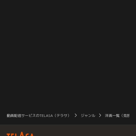
ンに捧げた、実際に起こりうる人類
ンに捧げた、実際に起こりうる人類
は、
とAIの戦いを描いた感動の近未来SF
とAIの戦いを描いた感動の近未来SF
あ
超大作。人類最大の脅威は、天使の
超大作。人類最大の脅威は、天使の
み
ような少女だった--。人類とAIの戦
ような少女だった--。人類とAIの戦
察
争が続く世界は、AIの全滅を目指す
争が続く世界は、AIの全滅を目指す
に
米国とAIと共存するニューアジアに
米国とAIと共存するニューアジアに
ー
二極化していた。
二極化していた。
い
う
学
常
い
の
く
く
か
守
ン
の
人
る
動画配信サービスのTELASA（テラサ）
ジャンル
洋画一覧（見放題