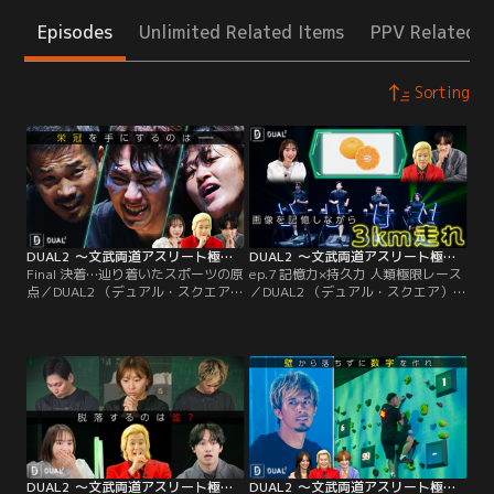
Episodes
Unlimited Related Items
PPV Related I
Sorting
DUAL2 ～文武両道アスリート極限サバイバル～ Final 決着…辿り着いたスポーツの原点
DUAL2 ～文武両道アスリート極限サバイバル～ ep.7 記憶力×持久力 人類極限レース
Final 決着…辿り着いたスポーツの原
ep.7 記憶力×持久力 人類極限レース
点／DUAL2 （デュアル・スクエア）
／DUAL2 （デュアル・スクエア）と
とは、トップアスリート10名が頭脳
は、トップアスリート10名が頭脳と
と肉体を駆使した競技で、背中に表
肉体を駆使した競技で、背中に表示
示されたお互いの“ライフポイン
されたお互いの“ライフポイント”を
ト”を奪い合うデスゲーム。決勝
奪い合うデスゲーム。準決勝
「ULTIMATE CIRCUIT（アルティメ
「MEMORY RUN（メモリーラ
ットサーキット）」 10人で始まった
ン）」 次々と表示される画像を記憶
サバイバル、残るは3名…。
しながら3km走るタイムレース。
DUAL2 ～文武両道アスリート極限サバイバル～ ep.6 “見えなかった”1ポイント
DUAL2 ～文武両道アスリート極限サバイバル～ ep.5 生存か脱落か…紙一重の戦い