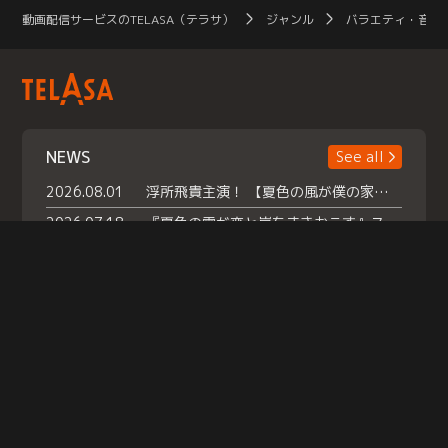
動画配信サービスのTELASA（テラサ）
ジャンル
バラエティ・音楽
NEWS
See all
2026.08.01
浮所飛貴主演！ 【夏色の風が僕の家にやってきた】 本日よりテラサで独占配信スタート！
2026.07.18
『夏色の雲が恋と嵐をまきおこす』スペシャルメイキング 【Part1】2026年７月18日（土）23時30分～配信スタート！話題のシーンの裏側を大公開！豪華キャスト大集合！ 『武宮家 真夏の家族会議』開催！
2026.07.15
救命医・遥（今田）の《心揺さぶる過去》や、 麻酔科医・権野（船越英一郎）の《謎多きプライベート》など… 《知られざるエピソード》を独占配信！