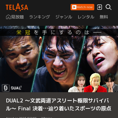
Watch now
見放題
ランキング
ジャンル
レンタル
無料
は
DUAL2 ～文武両道アスリート極限サバイバ
ル～ Final 決着…辿り着いたスポーツの原点