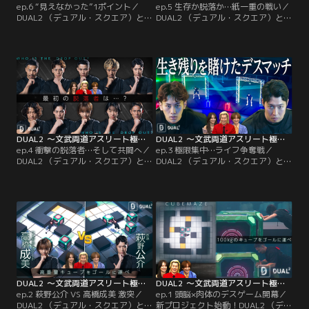
ep.6 “見えなかった”1ポイント／
ep.5 生存か脱落か…紙一重の戦い／
DUAL2 （デュアル・スクエア）と
DUAL2 （デュアル・スクエア）と
は、トップアスリート10名が頭脳と
は、トップアスリート10名が頭脳と
肉体を駆使した競技で、背中に表示
肉体を駆使した競技で、背中に表示
されたお互いの“ライフポイント”を
されたお互いの“ライフポイント”を
奪い合うデスゲーム。第四種目
奪い合うデスゲーム。第三種目
「SPEED SIX（スピードシック
「NUMBER CLIMBER（ナンバーク
ス）」 巨大な盤面に重い駒を運び
ライマー）」 数字が並んだ、まるで
早い者勝ちで並べる超高速6目並べ
電卓のような壁に登り 指定された数
カズレーザー「これはエゲツない事
字を作るチーム戦。肉体と頭脳を駆
する！」
使し…。
DUAL2 ～文武両道アスリート極限サバイバル～ ep.4 衝撃の脱落者…そして共闘へ
DUAL2 ～文武両道アスリート極限サバイバル～ ep.3 極限集中…ライフ争奪戦
ep.4 衝撃の脱落者…そして共闘へ／
ep.3 極限集中…ライフ争奪戦／
DUAL2 （デュアル・スクエア）と
DUAL2 （デュアル・スクエア）と
は、トップアスリート10名が頭脳と
は、トップアスリート10名が頭脳と
肉体を駆使した競技で、背中に表示
肉体を駆使した競技で、背中に表示
されたお互いの“ライフポイント”を
されたお互いの“ライフポイント”を
奪い合うデスゲーム。第ニ種目
奪い合うデスゲーム。第ニ種目
「FLASH STEP（フラッシュステッ
「FLASH STEP（フラッシュステッ
プ）」 赤・青・黄、3つの選択肢か
プ）」 赤・青・黄、3つの選択しか
ら正しいボタンを素早く押す競技で
ら正しいボタンを素早く押す競技。
脱落をかけた死闘が繰り広げられる
中…。
DUAL2 ～文武両道アスリート極限サバイバル～ ep.2 萩野公介 VS 高橋成美 激突
DUAL2 ～文武両道アスリート極限サバイバル～ ep.1 頭脳×肉体のデスゲーム開幕
ep.2 萩野公介 VS 高橋成美 激突／
ep.1 頭脳×肉体のデスゲーム開幕／
DUAL2 （デュアル・スクエア）と
新プロジェクト始動！DUAL2 （デュ