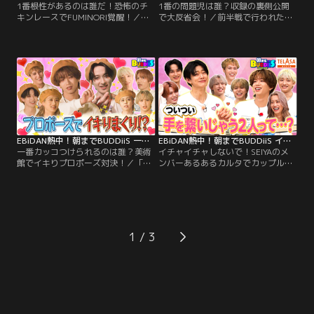
1番根性があるのは誰だ！恐怖のチ
1番の問題児は誰？収録の裏側公開
キンレースでFUMINORI覚醒！／今
で大反省会！／前半戦で行われた
回の「朝までBUDDiiS」は、メンバ
「クラッシュトーク伝説」は、実は
ーの“本当の度胸”を徹底検証！ちゃ
壮大なドッキリ企画だった…！今回
んぴおんず全面プロデュースの新企
の後半戦では、ついにその真相を大
画「根性なしNo.1決定戦」を開催！
公開！ターゲットとなったSEIYAと
ライブではクールでカッコいい姿を
MORRIEが別室でコメント撮影をし
見せるBUDDiiS。しかし…。
ている間、残る7人には「収録中に
ありえない行動をしろ」という極秘
ミッションが与えられていた！
EBiDAN熱中！朝までBUDDiiS 一番カッコつけられるのは誰？美術館でイキりプロポーズ対決！
EBiDAN熱中！朝までBUDDiiS イチャイチャしないで！SEIYAのメンバーあるあるカルタでカップル誕生！？
一番カッコつけられるのは誰？美術
イチャイチャしないで！SEIYAのメ
館でイキりプロポーズ対決！／「朝
ンバーあるあるカルタでカップル誕
までBUDDiiS」初の特番は、ついに
生！？／今回のテラサ特別編は、
スタジオを飛び出してロケへ！今回
BUDDiiSの“裏の顔”を誰よりも知る
訪れたのは、東京ドリームパーク有
SEIYAがプロデュース！その名も
明で開催中の没入型デジタルアート
「SEIYAのメンバーあるあるカル
展「REVE DES LUMIERES（レー
タ」を開催！今回の読み手は
ヴ・デ・リュミエール）」。ゴッホ
SEIYA。普段から一緒に過ごしてい
1
の名画を巨大な映像と壮大な音楽で
るからこそ気付く、メンバーそれぞ
体感できる幻想的な空間を舞台
れのクセや口ぐせ、行動パターン、
に…。
性格などを…。