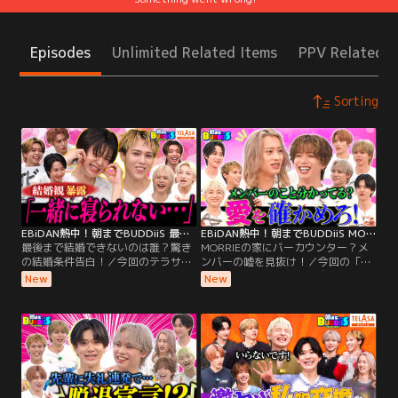
Episodes
Unlimited Related Items
PPV Related I
Sorting
EBiDAN熱中！朝までBUDDiiS 最後まで結婚できないのは誰？驚きの結婚条件告白！
EBiDAN熱中！朝までBUDDiiS MORRIEの家にバーカウンター？メンバーの嘘を見抜け！
最後まで結婚できないのは誰？驚き
MORRIEの家にバーカウンター？メ
の結婚条件告白！／今回のテラサ特
ンバーの嘘を見抜け！／今回の「朝
別編は、メンバー同士のイメージや
までBUDDiiS」は、プレゼン力・演
New
New
価値観が丸裸になる心理ゲーム企画
技力・観察力、すべてが試される心
「この妄想にはアイツを合わせまし
理戦バトル「俺だけが知ってる！先
ょう」を開催！ ルールはとってもシ
取りダウト」を開催！ ルールはシン
ンプル。次々と出題される“ありえ
プル。それぞれのチームが「自分だ
そうでありえない妄想”のお題に対
けが知っている、これから流行るモ
して、「このお題に一番当てはまり
ノ」や「まだ誰も知らないお気に入
そうなメンバー」をフリップに書く
りアイテム」をプレゼンします。
だけ！