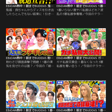
EBiDAN熱中！朝までBUDDiiS 鬼越・良ちゃんからディスを引き出したらとんでもない結果に！引き出しゴルフ
EBiDAN熱中！朝までBUDDiiS 1番いらない激ヤバ私服はどれ？波乱の3軍私服争奪戦
鬼越・良ちゃんからディスを引き出
1番いらない激ヤバ私服はどれ？波
したらとんでもない結果に！引き出
乱の3軍私服争奪戦／今回のテラサ
しゴルフ／今回の「朝まで
特別編は、BUDDiiSメンバーの“リア
BUDDiiS」は、芸能界で生き抜くた
ルな私服事情”に迫る「俺の3軍私服
めに欠かせない“コミュニケーショ
ドラフト会議」後編！ 全員の3軍私
ン力”と“質問力”を競う新競技「ひ
服が出そろったらいよいよドラフト
きだしゴルフ～全日本オープン2026
会議へ！狙っていた服が誰とも被ら
～」を開催！ ルールはシンプル。オ
なければその場で獲得。しかし人気
フモードで楽屋にいる芸人さんのも
アイテムはまさかの競合！
とへ挨拶に行き、会話を重ねなが
ら…。
EBiDAN熱中！朝までBUDDiiS 粉わさび顔面直撃で悶絶！1番の漢気を見せたのは誰？
EBiDAN熱中！朝までBUDDiiS ガチ私服交換会！着なくなった3軍私服を奪い合う！
粉わさび顔面直撃で悶絶！1番の漢
ガチ私服交換会！着なくなった3軍
気を見せたのは誰？／今回の「朝ま
私服を奪い合う！／今回のテラサ特
でBUDDiiS」は、メンバーの“本当の
別編は、BUDDiiSメンバーの“リアル
度胸”を徹底検証！ちゃんぴおんず
な私服事情”に迫る「俺の3軍私服ド
全面プロデュースの新企画「根性な
ラフト会議」を開催！ ライブやSNS
しNo.1決定戦」後半戦！ ライブでは
ではいつもオシャレなBUDDiiSです
クールでカッコいい姿を見せる
が、今回はクローゼットの奥に眠っ
BUDDiiS。しかし…。
ていた「最近はほとんど着なくなっ
た3軍私服」を全員が持ち寄り…。
EBiDAN熱中！朝までBUDDiiS 1番根性があるのは誰だ！恐怖のチキンレースでFUMINORI覚醒！
EBiDAN熱中！朝までBUDDiiS 1番の問題児は誰？収録の裏側公開で大反省会！