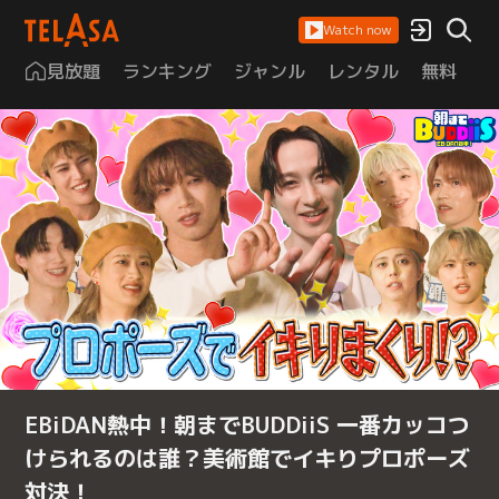
Watch now
見放題
ランキング
ジャンル
レンタル
無料
は
EBiDAN熱中！朝までBUDDiiS 一番カッコつ
けられるのは誰？美術館でイキりプロポーズ
対決！