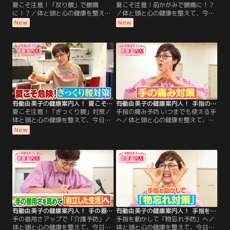
夏こそ注意！「反り腰」で腰痛
夏こそ注意！前かがみで腰痛に！？
に！？／体と頭と心の健康を整え
／体と頭と心の健康を整えて、今日
て、今日もごきげんな1日を過ごし
もごきげんな1日を過ごしましょ
New
New
ましょう！ 今週のテーマは「夏こそ
う！ 今週のテーマは「夏こそ気をつ
気をつけたい腰痛」！ 今回は、「反
けたい腰痛」！ 今回は、「前かがみ
る動作に注意！“椎間関節（ついか
に注意！“椎間板（ついかんば
んかんせつ）”タイプの腰痛対策」
ん）”の腰痛対策」をご案内しま
をご案内します！ 後半は、有働さん
す！ 後半は、有働さんの「2分体
の「2分体操」！たった2分で元気な
操」！たった2分で元気な足腰をめ
足腰をめざす体操を、一緒に楽しく
ざす体操を、一緒に楽しくやってみ
やってみましょう！
ましょう！
有働由美子の健康案内人！ 夏こそ注意！「ぎっくり腰」対策
有働由美子の健康案内人！ 手指の痛み予防 いつまでも使える手へ
夏こそ注意！「ぎっくり腰」対策／
手指の痛み予防 いつまでも使える手
体と頭と心の健康を整えて、今日も
へ／体と頭と心の健康を整えて、今
ごきげんな1日を過ごしましょう！
日もごきげんな1日を過ごしましょ
New
今週のテーマは「夏こそ気をつけた
う！ 今週のテーマは「手と指の健
い腰痛」！ 今回は、「誰でも・いつ
康」！ 今回は、「手の痛み対策」に
でもなる可能性がある“ぎっくり
繋がるストレッチをご案内します！
腰”の対策」をご案内します！ 後半
後半は、有働さんの「2分体操」！
は、有働さんの「2分体操」！たっ
たった2分で元気な足腰をめざす体
た2分で元気な足腰をめざす体操
操を、一緒に楽しくやってみましょ
を、一緒に楽しくやってみましょ
う！
う！
有働由美子の健康案内人！ 手の器用さアップで「介護予防」
有働由美子の健康案内人！ 手指を動かして「物忘れ予防」へ
手の器用さアップで「介護予防」／
手指を動かして「物忘れ予防」へ／
体と頭と心の健康を整えて、今日も
体と頭と心の健康を整えて、今日も