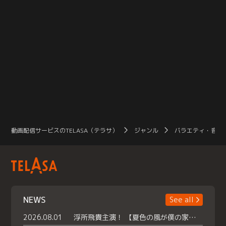
動画配信サービスのTELASA（テラサ）
ジャンル
バラエティ・音楽
NEWS
See all
2026.08.01
浮所飛貴主演！ 【夏色の風が僕の家にやってきた】 本日よりテラサで独占配信スタート！