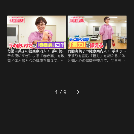
ごきげんな1日を過ごしましょう！
ごきげんな1日を過ごしましょう！
今週のテーマは「手と指の健康」！
今週のテーマは「手と指の健康」！
今回は、手の器用さを高めていつま
今回は、手指を動かして「物忘れ予
でも「自立した生活」を目指す方法
防」が期待できるトレーニングをご
をご案内します！後半は、有働さん
案内します！後半は、有働さんの
の「2分体操」！たった2分で元気な
「2分体操」！たった2分で元気な足
足腰をめざす体操を、一緒に楽しく
腰をめざす体操を、一緒に楽しくや
やってみましょう！
ってみましょう！
有働由美子の健康案内人！ 手の使いすぎによる「巻き肩」を改善
有働由美子の健康案内人！ 手すりを掴む「握力」を鍛える
手の使いすぎによる「巻き肩」を改
手すりを掴む「握力」を鍛える／体
善／体と頭と心の健康を整えて、今
と頭と心の健康を整えて、今日もご
日もごきげんな1日を過ごしましょ
きげんな1日を過ごしましょう！ 今
う！ 今週のテーマは「手と指の健
週のテーマは「手と指の健康」！ 握
康」！ 今回は、「手指」と「巻き
力の低下が健康リスクの目安になっ
肩」の関係についてご案内します！
ていることご存じですか？ 今回は、
後半は、有働さんの「2分体操」！
「握力」を鍛える方法をご案内しま
たった2分で元気な足腰をめざす体
す！ 後半は、有働さんの「2分体
1
操を、一緒に楽しくやってみましょ
操」！たった2分で元気な足腰をめ
う！
ざす体操を、一緒に楽しくやってみ
ましょう！