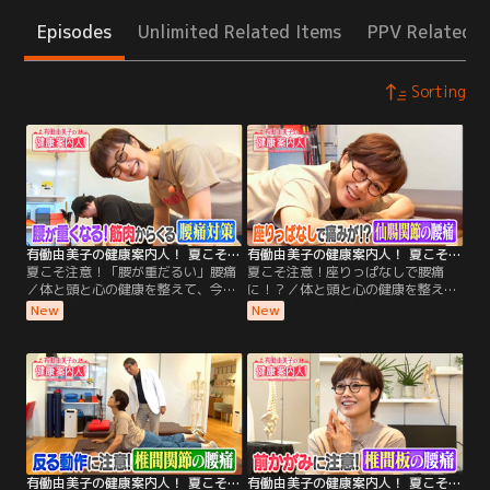
Episodes
Unlimited Related Items
PPV Related I
Sorting
有働由美子の健康案内人！ 夏こそ注意！「腰が重だるい」腰痛
有働由美子の健康案内人！ 夏こそ注意！座りっぱなしで腰痛に！？
夏こそ注意！「腰が重だるい」腰痛
夏こそ注意！座りっぱなしで腰痛
／体と頭と心の健康を整えて、今日
に！？／体と頭と心の健康を整え
もごきげんな1日を過ごしましょ
て、今日もごきげんな1日を過ごし
New
New
う！ 今週のテーマは「夏こそ気をつ
ましょう！ 今週のテーマは「夏こそ
けたい腰痛」！ 今回は、「腰が重く
気をつけたい腰痛」！ 今回は、「長
なる！筋肉からくる腰痛の対策」を
時間座っていると痛い！“仙腸関節
ご案内します！ 後半は、有働さんの
（せんちょうかんせつ）”からくる
「2分体操」！たった2分で元気な足
腰痛の対策」をご案内します！後半
腰をめざす体操を、一緒に楽しくや
は、有働さんの「2分体操」！たっ
ってみましょう！
た2分で元気な足腰をめざす体操
を、一緒に楽しくやってみましょ
う！
有働由美子の健康案内人！ 夏こそ注意！「反り腰」で腰痛に！？
有働由美子の健康案内人！ 夏こそ注意！前かがみで腰痛に！？