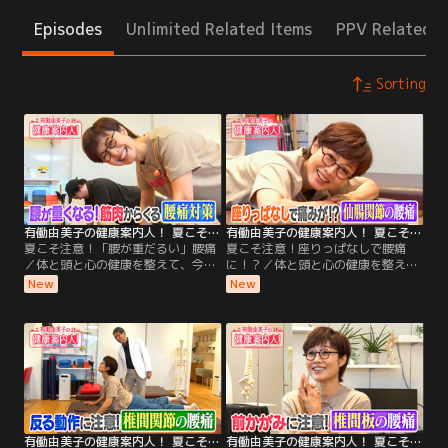
Episodes
Unlimited Related Items
PPV Related I
Sorting
有働由美子の健康案内人！ 夏こそ注意！「腰が重だるい」腰痛
有働由美子の健康案内人！ 夏こそ注意！座りっぱなしで腰痛に！？
夏こそ注意！「腰が重だるい」腰痛
夏こそ注意！座りっぱなしで腰痛
／体と頭と心の健康を整えて、今日
に！？／体と頭と心の健康を整え
もごきげんな1日を過ごしましょ
て、今日もごきげんな1日を過ごし
New
New
う！ 今週のテーマは「夏こそ気をつ
ましょう！ 今週のテーマは「夏こそ
けたい腰痛」！ 今回は、「腰が重く
気をつけたい腰痛」！ 今回は、「長
なる！筋肉からくる腰痛の対策」を
時間座っていると痛い！“仙腸関節
ご案内します！ 後半は、有働さんの
（せんちょうかんせつ）”からくる
「2分体操」！たった2分で元気な足
腰痛の対策」をご案内します！後半
腰をめざす体操を、一緒に楽しくや
は、有働さんの「2分体操」！たっ
ってみましょう！
た2分で元気な足腰をめざす体操
を、一緒に楽しくやってみましょ
う！
有働由美子の健康案内人！ 夏こそ注意！「反り腰」で腰痛に！？
有働由美子の健康案内人！ 夏こそ注意！前かがみで腰痛に！？