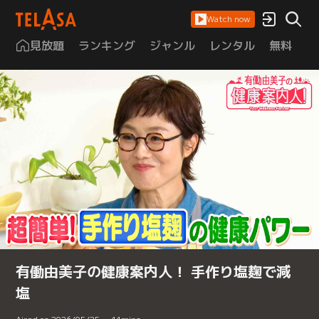
Watch now
見放題
ランキング
ジャンル
レンタル
無料
は
有働由美子の健康案内人！ 手作り塩麹で減
塩