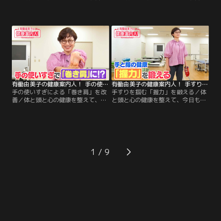
ごきげんな1日を過ごしましょう！
ごきげんな1日を過ごしましょう！
今週のテーマは「手と指の健康」！
今週のテーマは「手と指の健康」！
今回は、手の器用さを高めていつま
今回は、手指を動かして「物忘れ予
でも「自立した生活」を目指す方法
防」が期待できるトレーニングをご
をご案内します！後半は、有働さん
案内します！後半は、有働さんの
の「2分体操」！たった2分で元気な
「2分体操」！たった2分で元気な足
足腰をめざす体操を、一緒に楽しく
腰をめざす体操を、一緒に楽しくや
やってみましょう！
ってみましょう！
有働由美子の健康案内人！ 手の使いすぎによる「巻き肩」を改善
有働由美子の健康案内人！ 手すりを掴む「握力」を鍛える
手の使いすぎによる「巻き肩」を改
手すりを掴む「握力」を鍛える／体
善／体と頭と心の健康を整えて、今
と頭と心の健康を整えて、今日もご
日もごきげんな1日を過ごしましょ
きげんな1日を過ごしましょう！ 今
う！ 今週のテーマは「手と指の健
週のテーマは「手と指の健康」！ 握
康」！ 今回は、「手指」と「巻き
力の低下が健康リスクの目安になっ
肩」の関係についてご案内します！
ていることご存じですか？ 今回は、
後半は、有働さんの「2分体操」！
「握力」を鍛える方法をご案内しま
たった2分で元気な足腰をめざす体
す！ 後半は、有働さんの「2分体
1
操を、一緒に楽しくやってみましょ
操」！たった2分で元気な足腰をめ
う！
ざす体操を、一緒に楽しくやってみ
ましょう！