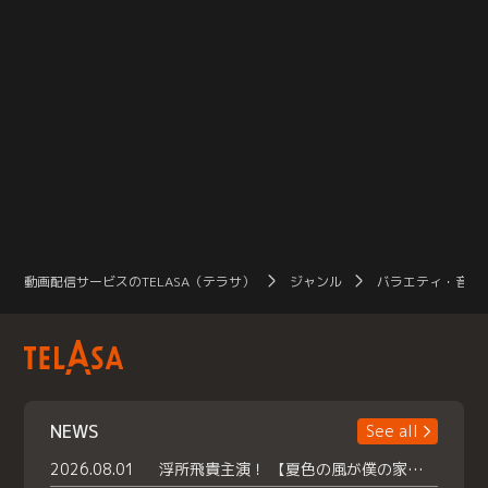
動画配信サービスのTELASA（テラサ）
ジャンル
バラエティ・音楽
NEWS
See all
2026.08.01
浮所飛貴主演！ 【夏色の風が僕の家にやってきた】 本日よりテラサで独占配信スタート！