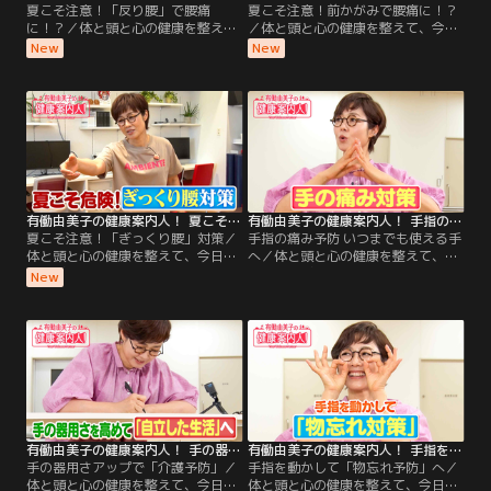
夏こそ注意！「反り腰」で腰痛
夏こそ注意！前かがみで腰痛に！？
に！？／体と頭と心の健康を整え
／体と頭と心の健康を整えて、今日
て、今日もごきげんな1日を過ごし
もごきげんな1日を過ごしましょ
New
New
ましょう！ 今週のテーマは「夏こそ
う！ 今週のテーマは「夏こそ気をつ
気をつけたい腰痛」！ 今回は、「反
けたい腰痛」！ 今回は、「前かがみ
る動作に注意！“椎間関節（ついか
に注意！“椎間板（ついかんば
んかんせつ）”タイプの腰痛対策」
ん）”の腰痛対策」をご案内しま
をご案内します！ 後半は、有働さん
す！ 後半は、有働さんの「2分体
の「2分体操」！たった2分で元気な
操」！たった2分で元気な足腰をめ
足腰をめざす体操を、一緒に楽しく
ざす体操を、一緒に楽しくやってみ
やってみましょう！
ましょう！
有働由美子の健康案内人！ 夏こそ注意！「ぎっくり腰」対策
有働由美子の健康案内人！ 手指の痛み予防 いつまでも使える手へ
夏こそ注意！「ぎっくり腰」対策／
手指の痛み予防 いつまでも使える手
体と頭と心の健康を整えて、今日も
へ／体と頭と心の健康を整えて、今
ごきげんな1日を過ごしましょう！
日もごきげんな1日を過ごしましょ
New
今週のテーマは「夏こそ気をつけた
う！ 今週のテーマは「手と指の健
い腰痛」！ 今回は、「誰でも・いつ
康」！ 今回は、「手の痛み対策」に
でもなる可能性がある“ぎっくり
繋がるストレッチをご案内します！
腰”の対策」をご案内します！ 後半
後半は、有働さんの「2分体操」！
は、有働さんの「2分体操」！たっ
たった2分で元気な足腰をめざす体
た2分で元気な足腰をめざす体操
操を、一緒に楽しくやってみましょ
を、一緒に楽しくやってみましょ
う！
う！
有働由美子の健康案内人！ 手の器用さアップで「介護予防」
有働由美子の健康案内人！ 手指を動かして「物忘れ予防」へ
手の器用さアップで「介護予防」／
手指を動かして「物忘れ予防」へ／
体と頭と心の健康を整えて、今日も
体と頭と心の健康を整えて、今日も