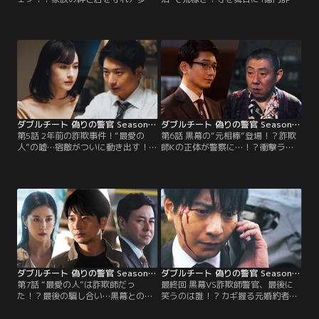
良（向井理）と矢柴（荒川良々）は
／多家良（向井理）の過去が気にな
なじみの洋食店「ビストロ榊」へ。
る宮部ひかり（内田理央）が密かに
店主・榊隆一郎はフードコーディネ
資料室で捜査資料を探すと“ヤマガ
ーターの味岡に口説かれ、フランチ
ミ”という謎の名前がヒットする…。
ャイズオーナーになることを決めた
一方、矢柴（荒川良々）のもと
が、初期費用をだまし取られ…。
に“ヤマガミ”の女だという詐欺師の
情報が…。
ダブルチート 偽りの警官 Season1 テレビ東京×WOWOW 共同製作連続ドラマ 第05話
ダブルチート 偽りの警官 Season1 テレビ東京×WOWOW 共同製作連続ドラマ 第06話
第5話 2年前の詐欺事件！“最愛の
第6話 黒幕の“元相棒”登場！？詐欺
人”の嘘…宿敵がついに動き出す！／
師Kの正体が警察に…！？衝撃ラス
原野商法とは価値のない土地を不当
トへ／矢柴（荒川良々）は投資詐欺
に買わせる悪徳商法。人の弱みにつ
で約4億円を巻き上げていた千堂
けこんだ手口に、ひかり（内田理
（前川泰之）がヤマガミと仕事をし
央）は怒りを露わにするが、そんな
ていたことを突き止める。多家良
原野商法の経緯を語る先輩の口か
（向井理）は投資金を取り戻し、ヤ
ら“ヤマガミ”の名前が----。
マガミの情報を手に入れるため動き
出す…。
ダブルチート 偽りの警官 Season1 テレビ東京×WOWOW 共同製作連続ドラマ 第07話
ダブルチート 偽りの警官 Season1 テレビ東京×WOWOW 共同製作連続ドラマ 第08話（最終話）
第7話 “最愛の人”は詐欺師だっ
最終回 黒幕VS詐欺師警官、最後に
た！？最後の騙し合い…黒幕との直
笑うのは誰！？カギ握る元婚約者の
接対決へ！／ヤマガミの正体が太陽
秘めた想い／矢柴（荒川良々）を救
光発電の会社ソーラーリブ代表・神
出すべく多家良（向井理）が追跡し