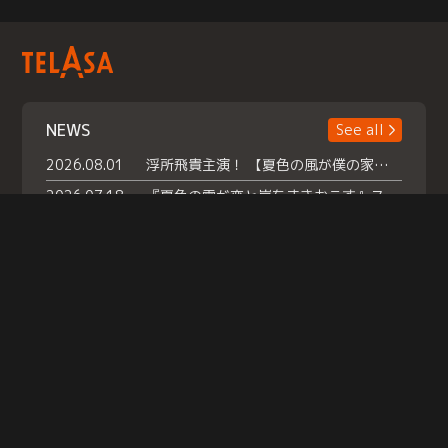
NEWS
See all
2026.08.01
浮所飛貴主演！ 【夏色の風が僕の家にやってきた】 本日よりテラサで独占配信スタート！
2026.07.18
『夏色の雲が恋と嵐をまきおこす』スペシャルメイキング 【Part1】2026年７月18日（土）23時30分～配信スタート！話題のシーンの裏側を大公開！豪華キャスト大集合！ 『武宮家 真夏の家族会議』開催！
2026.07.15
救命医・遥（今田）の《心揺さぶる過去》や、 麻酔科医・権野（船越英一郎）の《謎多きプライベート》など… 《知られざるエピソード》を独占配信！
Help
|
Company Profile
|
Act on Specified Commercial Transactions
|