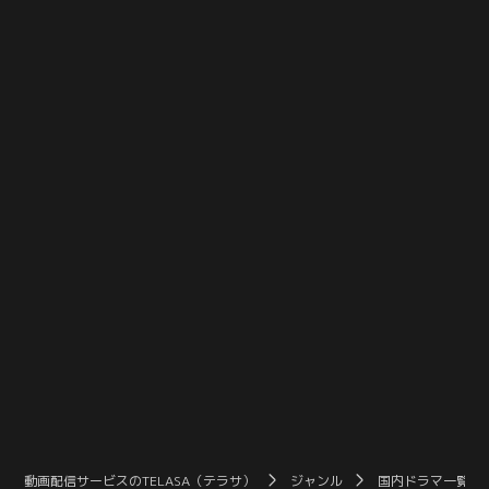
野（鈴木浩介）だと判明。元側近の
た先で発見したのは、絶命した熊谷
証言が取れた捜査二課は創立2周年
（小松利昌）だった。背後には麻美
記念パーティーに潜入するが、そこ
（松本若菜）の姿が…。思いがけな
には変装した多家良（向井理）の姿
い形で再会した2人の胸中は----。
もあり…。
動画配信サービスのTELASA（テラサ）
ジャンル
国内ドラマ一覧（