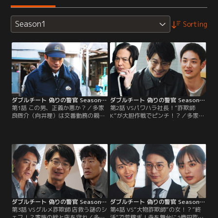
Season1
Sorting
ダブルチート 偽りの警官 Season1 テレビ東京×WOWOW 共同製作連続ドラマ 第01話
ダブルチート 偽りの警官 Season1 テレビ東京×WOWOW 共同製作連続ドラマ 第02話
第1話 この男、正義か悪か？／多家
第2話 VSパワハラ社長！“詐欺師
良啓介（向井理）は交番勤務の親切
K”が大胆作戦でピンチ！？／多家良
な警察官。ある日、一本の通報が入
（向井理）は道路に飛び出そうとす
り現場へ駆けつけると、経営コンサ
る岡田悠真（小林虎之介）と出会
ルタント鹿野博之（勝村政信）が開
う。就職エージェント・御子柴の紹
催する融資相談会に現れた男が「騙
介でIT企業に就職した岡田は、企業
された」と暴れていた…。
が奨学金を一括返済する特別採用枠
に選ばれたと知らされていたが…。
ダブルチート 偽りの警官 Season1 テレビ東京×WOWOW 共同製作連続ドラマ 第03話
ダブルチート 偽りの警官 Season1 テレビ東京×WOWOW 共同製作連続ドラマ 第04話
第3話 VSグルメ詐欺師 店救う謎のシ
第4話 VS“大物詐欺師”の女！？”終
ェフ！？家族の絆と店を守れ／多家
活”で荒稼ぎ！寺を舞台に1億円詐欺