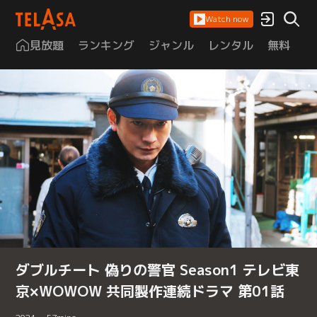
Watch now
見放題
ランキング
ジャンル
レンタル
無料
は
ダブルチート 偽りの警官 Season1 テレビ東
京×WOWOW 共同製作連続ドラマ 第01話