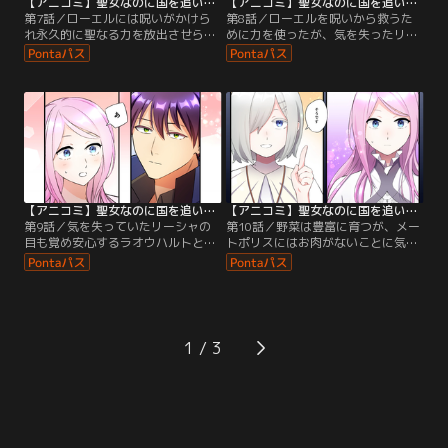
【アニコミ】聖女なのに国を追い出されたので、崩壊寸前の隣国へ来ました～力を解放したので国が平和になってきましたが元の国まで加護は届きませんよ～ 第07話
【アニコミ】聖女なのに国を追い出されたので、崩壊寸前の隣国へ来ました～力を解放したので国が平和になってきましたが元の国まで加護は届きませんよ～ 第08話
第7話／ローエルには呪いがかけら
第8話／ローエルを呪いから救うた
れ永久的に聖なる力を放出させられ
めに力を使ったが、気を失ったリー
ていることを知ったリーシャ。そん
シャ。同時期、リーシャの母国バー
なリーシャがとった行動とは…
ズーデンではとある出来事が起こり
はじめる。
【アニコミ】聖女なのに国を追い出されたので、崩壊寸前の隣国へ来ました～力を解放したので国が平和になってきましたが元の国まで加護は届きませんよ～ 第09話
【アニコミ】聖女なのに国を追い出されたので、崩壊寸前の隣国へ来ました～力を解放したので国が平和になってきましたが元の国まで加護は届きませんよ～ 第10話
第9話／気を失っていたリーシャの
第10話／野菜は豊富に育つが、メー
目も覚め安心するラオウハルトとロ
トポリスにはお肉がないことに気づ
ーエル。そんな中、ラオウハルトの
いたリーシャ。ローエルに相談した
婚約者についての話題になり…
ところ、とある方法を提案され…
1