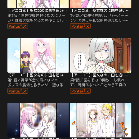
【アニコミ】聖女なのに国を追い出されたので、崩壊寸前の隣国へ来ました～力を解放したので国が平和になってきましたが元の国まで加護は届きませんよ～ 第03話
【アニコミ】聖女なのに国を追い出されたので、崩壊寸前の隣国へ来ました～力を解放したので国が平和になってきましたが元の国まで加護は届きませんよ～ 第04話
第3話／国を復興させるためにリー
第4話／歓迎会を終え、バーズーデ
シャは膨大な聖なる力を使ってしま
ンとは違う平和な朝を迎えたリーシ
い気を失ってしまう。目を覚ますと
ャ。朝食時にラオウハルトはメート
そこにはラオウハルトの姿があり…
ポリスの悲惨な状況を語る。
【アニコミ】聖女なのに国を追い出されたので、崩壊寸前の隣国へ来ました～力を解放したので国が平和になってきましたが元の国まで加護は届きませんよ～ 第05話
【アニコミ】聖女なのに国を追い出されたので、崩壊寸前の隣国へ来ました～力を解放したので国が平和になってきましたが元の国まで加護は届きませんよ～ 第06話
第5話／野菜が全く育たないメート
第6話／聖なる力の開放にも慣れ
ポリスの農場を救うために聖なる力
て、時間が余ったことから王宮の書
を解放するリーシャ。翌日、農場に
庫を訪れるリーシャ。静かな書庫で
は衝撃的な変化が…
本を眺めていると突然青い目の少女
が現れ…