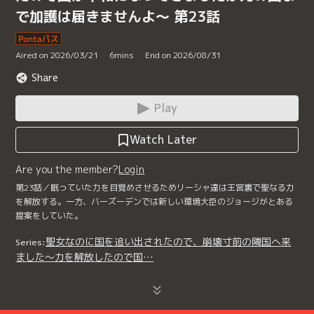
で加護は届きませんよ～ 第23話
Aired on 2026/03/21
6
mins
End on 2026/08/31
Share
Play
Watch Later
Are you the member?
Login
第23話／眠っていた力を目覚めさせるためリーシャ達は王宮裏で聖なる力
を解放する。一方、バーズーデンでは新しい環境大臣のジョージがとある
提案をしていた。
聖女なのに国を追い出されたので、崩壊寸前の隣国へ来
Series:
ました～力を解放したので国…