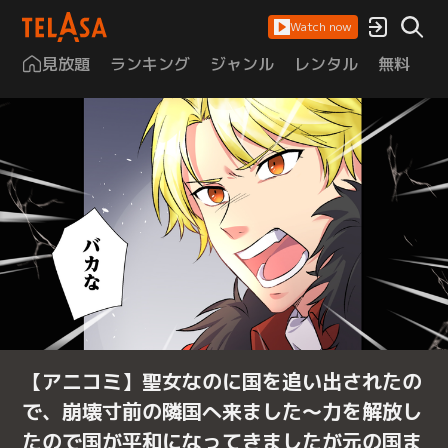
Watch now
見放題
ランキング
ジャンル
レンタル
無料
は
【アニコミ】聖女なのに国を追い出されたの
で、崩壊寸前の隣国へ来ました～力を解放し
たので国が平和になってきましたが元の国ま