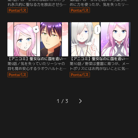
れ永久的に聖なる力を放出させられ
めに力を使ったが、気を失ったリー
ていることを知ったリーシャ。そん
シャ。同時期、リーシャの母国バー
なリーシャがとった行動とは…
ズーデンではとある出来事が起こり
はじめる。
【アニコミ】聖女なのに国を追い出されたので、崩壊寸前の隣国へ来ました～力を解放したので国が平和になってきましたが元の国まで加護は届きませんよ～ 第09話
【アニコミ】聖女なのに国を追い出されたので、崩壊寸前の隣国へ来ました～力を解放したので国が平和になってきましたが元の国まで加護は届きませんよ～ 第10話
第9話／気を失っていたリーシャの
第10話／野菜は豊富に育つが、メー
目も覚め安心するラオウハルトとロ
トポリスにはお肉がないことに気づ
ーエル。そんな中、ラオウハルトの
いたリーシャ。ローエルに相談した
婚約者についての話題になり…
ところ、とある方法を提案され…
1