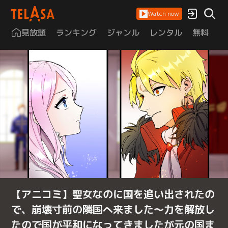
Watch now
見放題
ランキング
ジャンル
レンタル
無料
は
【アニコミ】聖女なのに国を追い出されたの
で、崩壊寸前の隣国へ来ました～力を解放し
たので国が平和になってきましたが元の国ま