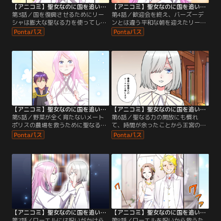
【アニコミ】聖女なのに国を追い出されたので、崩壊寸前の隣国へ来ました～力を解放したので国が平和になってきましたが元の国まで加護は届きませんよ～ 第03話
【アニコミ】聖女なのに国を追い出されたので、崩壊寸前の隣国へ来ました～力を解放したので国が平和になってきましたが元の国まで加護は届きませんよ～ 第04話
第3話／国を復興させるためにリー
第4話／歓迎会を終え、バーズーデ
シャは膨大な聖なる力を使ってしま
ンとは違う平和な朝を迎えたリーシ
い気を失ってしまう。目を覚ますと
ャ。朝食時にラオウハルトはメート
そこにはラオウハルトの姿があり…
ポリスの悲惨な状況を語る。
【アニコミ】聖女なのに国を追い出されたので、崩壊寸前の隣国へ来ました～力を解放したので国が平和になってきましたが元の国まで加護は届きませんよ～ 第05話
【アニコミ】聖女なのに国を追い出されたので、崩壊寸前の隣国へ来ました～力を解放したので国が平和になってきましたが元の国まで加護は届きませんよ～ 第06話
第5話／野菜が全く育たないメート
第6話／聖なる力の開放にも慣れ
ポリスの農場を救うために聖なる力
て、時間が余ったことから王宮の書
を解放するリーシャ。翌日、農場に
庫を訪れるリーシャ。静かな書庫で
は衝撃的な変化が…
本を眺めていると突然青い目の少女
が現れ…
【アニコミ】聖女なのに国を追い出されたので、崩壊寸前の隣国へ来ました～力を解放したので国が平和になってきましたが元の国まで加護は届きませんよ～ 第07話
【アニコミ】聖女なのに国を追い出されたので、崩壊寸前の隣国へ来ました～力を解放したので国が平和になってきましたが元の国まで加護は届きませんよ～ 第08話
第7話／ローエルには呪いがかけら
第8話／ローエルを呪いから救うた