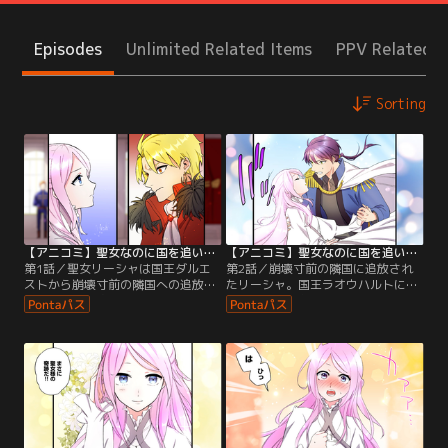
Episodes
Unlimited Related Items
PPV Related I
Sorting
【アニコミ】聖女なのに国を追い出されたので、崩壊寸前の隣国へ来ました～力を解放したので国が平和になってきましたが元の国まで加護は届きませんよ～ 第01話
【アニコミ】聖女なのに国を追い出されたので、崩壊寸前の隣国へ来ました～力を解放したので国が平和になってきましたが元の国まで加護は届きませんよ～ 第02話
第1話／聖女リーシャは国王ダルエ
第2話／崩壊寸前の隣国に追放され
ストから崩壊寸前の隣国への追放を
たリーシャ。国王ラオウハルトに助
命じられる。追放されたリーシャの
けられ、そのお礼に聖女の力で国を
前に隣国の国王ラオウハルトが現
救うことを決意し…
れ…