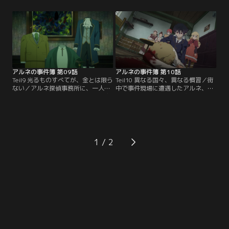
い」という美術館からの依頼を受け
品を作った彫刻家を追うリン、エイ
るアルネ。その美術品は、宝飾職
ミー、ナハツェーラーは、彫刻家の
人・イエルの新作「ブルー・ハー
家で一人の女性と出会う。一方アル
ト」。ところがアルネが美術館に向
ネは、「どちらが先にイエルとブル
かうと、「ブルー・ハート」はイエ
ー・ハートを見つけるか」、怪盗赤
ルと共に行方不明であると判明して-
ずきんと競うことになってしまう。
-【提供：バンダイチャンネル】
【提供：バンダイチャンネル】
アルネの事件簿 第09話
アルネの事件簿 第10話
Teil9 光るものすべてが、金とは限ら
Teil10 異なる国々、異なる慣習／街
ない／アルネ探偵事務所に、一人の
中で事件現場に遭遇したアルネ、リ
女性依頼者がやってくる。依頼内容
ン、エイミー。周囲の見物人いわ
は夫の浮気調査。断ろうとするアル
く、アパートの一室で密室殺人事件
ネだったが、調査対象が「透明人
が発生し、演奏家が殺されたとい
間」だと聞いて興味を示す。ある事
う。興味本位で捜査に乗り出すアル
故をきっかけに豹変してしまったと
ネたち。聞き込み調査を続けるうち
いう夫と、血のつながらない息子た
に、予期せぬ犯人の視点へと辿り着
1
ち。事件の真相を探るため、アルネ
く。さらに、アルネには密室殺人以
たちは透明人間一家が住む館へと赴
外にも気になるモノがあるようで--
く。【提供：バンダイチャンネル】
【提供：バンダイチャンネル】