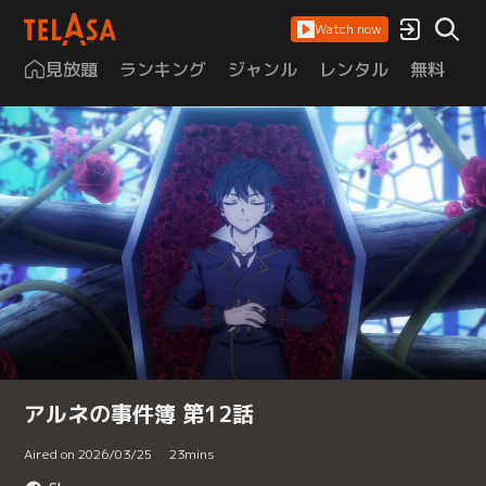
Watch now
見放題
ランキング
ジャンル
レンタル
無料
は
アルネの事件簿 第12話
Aired on 2026/03/25
23
mins