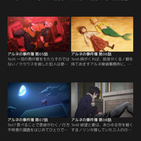
いるか調べてほしい」と依頼を受
すべく動くリン。一方、ディアナと
け、ラインヴァイス家へとやってく
カイは屋敷からの逃亡を目論んでい
るアルネ。調査が進むなか、当のク
た。アルネはそんなカイを痛めつけ
ラウスに呼び出されたリンは何者か
て愉しげに嗤う。九人の吸血鬼の王
に襲われ、気絶しているところを首
の一人、ナハツェーラーに肉体を奪
なし死体とともに発見される。疑心
われていたのだ。事情を知る由もな
暗鬼の使用人たち、死者蘇生の魔方
く、アルネが信じられなくなるリ
陣、壁に残された血文字…。事件の
ン。そしてリンにも、恐ろしい魔の
謎が深まっていく。【提供：バンダ
手が伸びてくる。【提供：バンダイ
イチャンネル】
チャンネル】
アルネの事件簿 第05話
アルネの事件簿 第06話
Teil5 一羽の燕が夏をもたらすのでは
Teil6 時がくれば、助言がくる／暇を
ない／クラウスを殺した犯人は使用
持てあますアルネ探偵事務所に、人
人の中にいるのか？ アルネとリンの
魚の依頼人ユラテがやってくる。
ユカイな推理ショーが始まる。集め
「恋人のハンナが私を殺そうとした
た証拠を手札に、互いに推理を戦わ
理由を知りたいの！」 人間の恋人に
せていく。使用人を信じたいリン
襲われ、うっかり返り討ちにしてし
は、彼らによる犯行は不可能だと証
まったユラテ。悲しい結末ではあれ
明していくが----協力者の正体、そ
ど、永遠の愛を誓った人魚と人間の
してその真の狙い。すべてが明らか
恋バナに心ときめくリンとエイミ
になったとき、事件は衝撃の展開を
ー。アルネは退屈しのぎに依頼を受
迎える。【提供：バンダイチャンネ
ける。【提供：バンダイチャンネ
ル】
ル】
アルネの事件簿 第07話
アルネの事件簿 第08話
Teil7 食べることで食欲がわく／行方
Teil8 欲望と愛は、あらゆる労を軽く
不明者の調査をはじめてひとりで担
する／リンが探していた三人の行方
当することになったリンと、「怪盗
不明者たちは全員遺体となり、石像
赤ずきんから美術品を守ってほし
として美術館に展示されていた。作