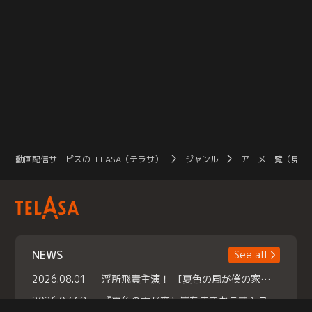
動画配信サービスのTELASA（テラサ）
ジャンル
アニメ一覧（見放
NEWS
See all
2026.08.01
浮所飛貴主演！ 【夏色の風が僕の家にやってきた】 本日よりテラサで独占配信スタート！
2026.07.18
『夏色の雲が恋と嵐をまきおこす』スペシャルメイキング 【Part1】2026年７月18日（土）23時30分～配信スタート！話題のシーンの裏側を大公開！豪華キャスト大集合！ 『武宮家 真夏の家族会議』開催！