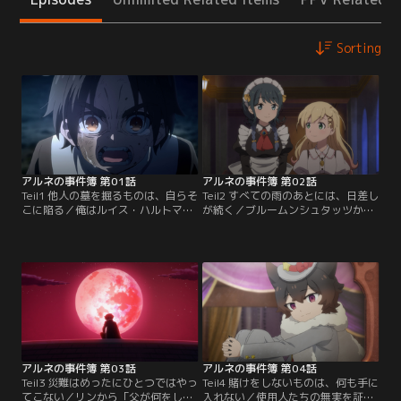
Sorting
アルネの事件簿 第01話
アルネの事件簿 第02話
Teil1 他人の墓を掘るものは、自らそ
Teil2 すべての雨のあとには、日差し
こに陥る／俺はルイス・ハルトマ
が続く／ブルームンシュタッツから
ン、私立探偵だ。ブルームンシュタ
戻ったリンは、アルネとの出会いを
ッツの難事件はずっと、わが「ハル
思い出す…。ラインヴァイス家の一
トマン探偵事務所」が解決してき
人娘として暮らしていたリン。母を
た。今この村で起こっている連続殺
亡くして豹変した父を心配する日々
人事件も、必ずこの俺が解決してみ
の中で、二体の死体と異形のバケモ
せる！ なのに何だあいつらは？
ノに遭遇する。からくも逃げきり、
「アルネ探偵事務所」だと？ ふっ…
奇妙な街に迷いこむ。たどり着いた
ガキに何ができる。事件は現実世界
城の礼拝場で、棺桶に眠る吸血鬼ア
で起こっているんだ…！【提供：バ
ルネに出会う。【提供：バンダイチ
ンダイチャンネル】
ャンネル】
アルネの事件簿 第03話
アルネの事件簿 第04話
Teil3 災難はめったにひとつではやっ
Teil4 賭けをしないものは、何も手に
てこない／リンから「父が何をして
入れない／使用人たちの無実を証明