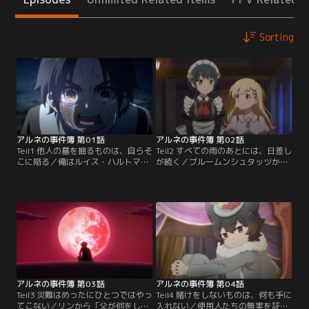
Sorting
アルネの事件簿 第01話
アルネの事件簿 第02話
Teil1 他人の墓を掘るものは、自らそ
Teil2 すべての雨のあとには、日差し
こに陥る／俺はルイス・ハルトマ
が続く／ブルームンシュタッツから
ン、私立探偵だ。ブルームンシュタ
戻ったリンは、アルネとの出会いを
ッツの難事件はずっと、わが「ハル
思い出す…。ラインヴァイス家の一
トマン探偵事務所」が解決してき
人娘として暮らしていたリン。母を
た。今この村で起こっている連続殺
亡くして豹変した父を心配する日々
人事件も、必ずこの俺が解決してみ
の中で、二体の死体と異形のバケモ
せる！ なのに何だあいつらは？
ノに遭遇する。からくも逃げきり、
「アルネ探偵事務所」だと？ ふっ…
奇妙な街に迷いこむ。たどり着いた
ガキに何ができる。事件は現実世界
城の礼拝場で、棺桶に眠る吸血鬼ア
で起こっているんだ…！【提供：バ
ルネに出会う。【提供：バンダイチ
ンダイチャンネル】
ャンネル】
アルネの事件簿 第03話
アルネの事件簿 第04話
Teil3 災難はめったにひとつではやっ
Teil4 賭けをしないものは、何も手に
てこない／リンから「父が何をして
入れない／使用人たちの無実を証明