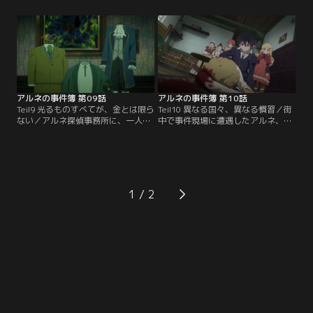
い」という美術館からの依頼を受け
品を作った彫刻家を追うリン、エイ
るアルネ。その美術品は、宝飾職
ミー、ナハツェーラーは、彫刻家の
人・イエルの新作「ブルー・ハー
家で一人の女性と出会う。一方アル
ト」。ところがアルネが美術館に向
ネは、「どちらが先にイエルとブル
かうと、「ブルー・ハート」はイエ
ー・ハートを見つけるか」、怪盗赤
ルと共に行方不明であると判明して-
ずきんと競うことになってしまう。
-【提供：バンダイチャンネル】
【提供：バンダイチャンネル】
アルネの事件簿 第09話
アルネの事件簿 第10話
Teil9 光るものすべてが、金とは限ら
Teil10 異なる国々、異なる慣習／街
ない／アルネ探偵事務所に、一人の
中で事件現場に遭遇したアルネ、リ
女性依頼者がやってくる。依頼内容
ン、エイミー。周囲の見物人いわ
は夫の浮気調査。断ろうとするアル
く、アパートの一室で密室殺人事件
ネだったが、調査対象が「透明人
が発生し、演奏家が殺されたとい
間」だと聞いて興味を示す。ある事
う。興味本位で捜査に乗り出すアル
故をきっかけに豹変してしまったと
ネたち。聞き込み調査を続けるうち
いう夫と、血のつながらない息子た
に、予期せぬ犯人の視点へと辿り着
1
ち。事件の真相を探るため、アルネ
く。さらに、アルネには密室殺人以
たちは透明人間一家が住む館へと赴
外にも気になるモノがあるようで--
く。【提供：バンダイチャンネル】
【提供：バンダイチャンネル】