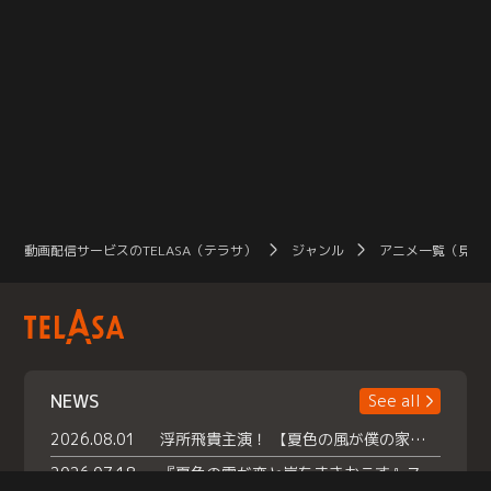
動画配信サービスのTELASA（テラサ）
ジャンル
アニメ一覧（見放
NEWS
See all
2026.08.01
浮所飛貴主演！ 【夏色の風が僕の家にやってきた】 本日よりテラサで独占配信スタート！
2026.07.18
『夏色の雲が恋と嵐をまきおこす』スペシャルメイキング 【Part1】2026年７月18日（土）23時30分～配信スタート！話題のシーンの裏側を大公開！豪華キャスト大集合！ 『武宮家 真夏の家族会議』開催！