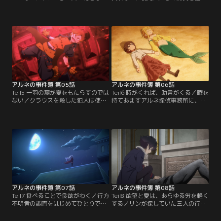
いるか調べてほしい」と依頼を受
すべく動くリン。一方、ディアナと
け、ラインヴァイス家へとやってく
カイは屋敷からの逃亡を目論んでい
るアルネ。調査が進むなか、当のク
た。アルネはそんなカイを痛めつけ
ラウスに呼び出されたリンは何者か
て愉しげに嗤う。九人の吸血鬼の王
に襲われ、気絶しているところを首
の一人、ナハツェーラーに肉体を奪
なし死体とともに発見される。疑心
われていたのだ。事情を知る由もな
暗鬼の使用人たち、死者蘇生の魔方
く、アルネが信じられなくなるリ
陣、壁に残された血文字…。事件の
ン。そしてリンにも、恐ろしい魔の
謎が深まっていく。【提供：バンダ
手が伸びてくる。【提供：バンダイ
イチャンネル】
チャンネル】
アルネの事件簿 第05話
アルネの事件簿 第06話
Teil5 一羽の燕が夏をもたらすのでは
Teil6 時がくれば、助言がくる／暇を
ない／クラウスを殺した犯人は使用
持てあますアルネ探偵事務所に、人
人の中にいるのか？ アルネとリンの
魚の依頼人ユラテがやってくる。
ユカイな推理ショーが始まる。集め
「恋人のハンナが私を殺そうとした
た証拠を手札に、互いに推理を戦わ
理由を知りたいの！」 人間の恋人に
せていく。使用人を信じたいリン
襲われ、うっかり返り討ちにしてし
は、彼らによる犯行は不可能だと証
まったユラテ。悲しい結末ではあれ
明していくが----協力者の正体、そ
ど、永遠の愛を誓った人魚と人間の
してその真の狙い。すべてが明らか
恋バナに心ときめくリンとエイミ
になったとき、事件は衝撃の展開を
ー。アルネは退屈しのぎに依頼を受
迎える。【提供：バンダイチャンネ
ける。【提供：バンダイチャンネ
ル】
ル】
アルネの事件簿 第07話
アルネの事件簿 第08話
Teil7 食べることで食欲がわく／行方
Teil8 欲望と愛は、あらゆる労を軽く
不明者の調査をはじめてひとりで担
する／リンが探していた三人の行方
当することになったリンと、「怪盗
不明者たちは全員遺体となり、石像
赤ずきんから美術品を守ってほし
として美術館に展示されていた。作