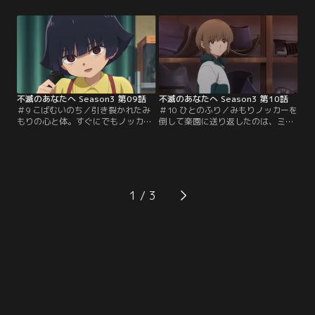
となって、退屈な日々が一瞬、明る
年サトルとして姿を現した観察者
く変化する。しかしみもり自身は、
に、詰め寄ってしまう。そんな中、
家でも学校でも孤独だった。そんな
恋心を持つミズハの勢いに押された
彼女の体を理不尽に奪ったノッカ
フシは、初デート。街中で遠い昔の
ー。人間の命を脅かすノッカーに、
日々に思いをはせるうち、かつてと
フシは再び立ち向かうことを覚悟す
もに生き、戦って失った仲間たちが
るが、ユーキは反対する。
懐かしくなって……。
不滅のあなたへ Season3 第09話
不滅のあなたへ Season3 第10話
＃9 こばむいのち／引き裂かれたみ
＃10 ひとのふり／みもりノッカーを
もりの心と体。すぐにでもノッカー
倒して楽園に送り返したのは、ミズ
から体を取り返したいと奮起する義
ハの同級生フウナに宿るノッカーだ
理の兄・ひろとしだが、霊体のみも
った。再びノッカーを全滅させるま
りはそれを拒む。生き返りたくない
では家に帰らない、とフシはユーキ
理由が、母・みやびの存在にあるこ
に宣言する。フウナノッカーの企み
とを気づいていたひろとしは、決死
を探るうち、ついにフシは因縁の相
の覚悟でみもりに訴えかける。みも
手との再会を果たす。守護団とノッ
1
りの心を救えるのは、ひろとしか、
カー、数百年に渡るその目的が明ら
ノッカーか……。
かになるも、それが一層フシを悩ま
せる。