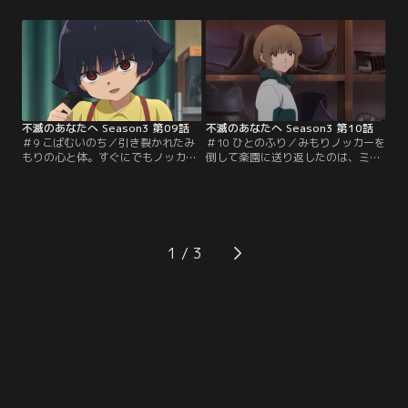
となって、退屈な日々が一瞬、明る
年サトルとして姿を現した観察者
く変化する。しかしみもり自身は、
に、詰め寄ってしまう。そんな中、
家でも学校でも孤独だった。そんな
恋心を持つミズハの勢いに押された
彼女の体を理不尽に奪ったノッカ
フシは、初デート。街中で遠い昔の
ー。人間の命を脅かすノッカーに、
日々に思いをはせるうち、かつてと
フシは再び立ち向かうことを覚悟す
もに生き、戦って失った仲間たちが
るが、ユーキは反対する。
懐かしくなって……。
不滅のあなたへ Season3 第09話
不滅のあなたへ Season3 第10話
＃9 こばむいのち／引き裂かれたみ
＃10 ひとのふり／みもりノッカーを
もりの心と体。すぐにでもノッカー
倒して楽園に送り返したのは、ミズ
から体を取り返したいと奮起する義
ハの同級生フウナに宿るノッカーだ
理の兄・ひろとしだが、霊体のみも
った。再びノッカーを全滅させるま
りはそれを拒む。生き返りたくない
では家に帰らない、とフシはユーキ
理由が、母・みやびの存在にあるこ
に宣言する。フウナノッカーの企み
とを気づいていたひろとしは、決死
を探るうち、ついにフシは因縁の相
の覚悟でみもりに訴えかける。みも
手との再会を果たす。守護団とノッ
1
りの心を救えるのは、ひろとしか、
カー、数百年に渡るその目的が明ら
ノッカーか……。
かになるも、それが一層フシを悩ま
せる。