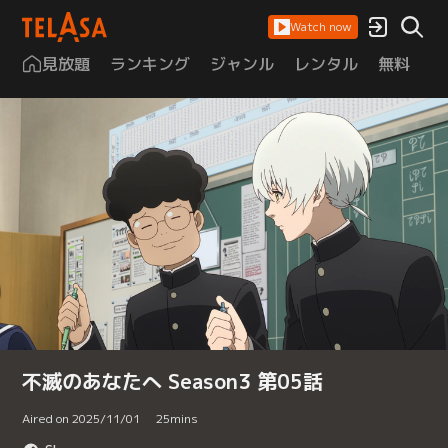
Watch now
見放題
ランキング
ジャンル
レンタル
無料
は
不滅のあなたへ Season3 第05話
Aired on 2025/11/01
25
mins