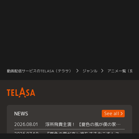
動画配信サービスのTELASA（テラサ）
ジャンル
アニメ一覧（見放
NEWS
See all
2026.08.01
浮所飛貴主演！ 【夏色の風が僕の家にやってきた】 本日よりテラサで独占配信スタート！
2026.07.18
『夏色の雲が恋と嵐をまきおこす』スペシャルメイキング 【Part1】2026年７月18日（土）23時30分～配信スタート！話題のシーンの裏側を大公開！豪華キャスト大集合！ 『武宮家 真夏の家族会議』開催！