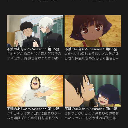
ち。しかし居所をつかんだのは、足
家を飛び出したミズハは、何があっ
をケガしたミズハの痛みを察知し
たのかまったく記憶がない。ミズハ
た、フシだった。隠れていた祖父の
の孤独と不幸を感じたフシは、ハヤ
家で先祖の話を知ることとなったミ
セ一族との因縁にとらわれることな
ズハ。心の内に、フシへの思いが静
く彼女に手を差し伸べる。しかし翌
かに芽生える。しかし、突如として
朝、驚くべき事実が……。何も知ら
彼女に起こる悲劇。きっかけは、母
ないトナリたちはミズハの存在をど
から娘への贈り物だった。
う受け止めるのか。
不滅のあなたへ Season3 第05話
不滅のあなたへ Season3 第06話
＃5 とどかぬことば／死んだはずの
＃6 へいわのしょうめい／よみがえ
イズミが、何事もなかったかのよう
らせた仲間たちが安心して生きられ
にミズハの母として暮らしている。
るよう、この世は平和な楽園だと証
一体何者なのか、霊体となっている
明すると決めたフシ。まず、ハヤセ
イズミ本人にもわからない。戸惑い
やカハクの子孫・ミズハと、その家
の中、フシはトナリたちと学校に通
系に不安を覚えるトナリの距離を縮
うことに。ボンシェンに、ミズハを
めるために、彼なりの工夫を凝ら
見守るよう言われたフシにとっては
す。一方、同じ頃、ボンシェンが敵
好都合だ。フシと距離を縮めようと
の手がかりを突き止めた。すべての
するミズハは、次第にフシに対する
謎を解くために、フシが探しにいく
自分の思いに気づいていく。
のは……。
不滅のあなたへ Season3 第07話
不滅のあなたへ Season3 第08話
＃7 しゅうげき／自室に籠もりゲー
＃8 やっかいごと／みもりの体を奪
ムと漫画ばかりの毎日を送るひろと
ったノッカーをどうすれば倒せるの
し。父親が年の離れた相手と結婚
か、人の中に潜むノッカーはどうす
し、その一人娘・みもりが義理の妹
れば見つかるのか。憤るフシは、少