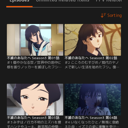
Sorting
不滅のあなたへ Season3 第01話
不滅のあなたへ Season3 第02話
＃1 穏やかなる世／世界中の地中に
＃2 こころのむすびめ／現代のヤノ
根を張りノッカーを滅ぼしたフシ。
メで新しい生活を始めたフシ。復活
長い眠りから目を覚ますとそこは自
させたマーチやグーグー、ボンシェ
動車が行き交いスマホで何でもでき
ンらかつての仲間たちを呼び寄せ、
る平和な現代の世だった。フシは中
ユーキの家でともに居候させてもら
学生のユーキと出会い、仮の住まい
うことに。その頃、ミズハが忽然と
を得る。同じ街に暮らす少女ミズハ
姿を消してしまう。同級生のハンナ
は学業・スポーツ優秀である一方、
もミズハに憧れるユーキも心配でな
母親との関係に悩んでいた。フシと
らない。ミズハとの会話を振り返
ミズハ、2人が出会う時、新たな物
り、不安を募らせるハンナは……。
語が動き始める。
不滅のあなたへ Season3 第03話
不滅のあなたへ Season3 第04話
＃3 みずは／行方不明のミズハを捜
＃4 いなくなったひと／無残に息絶
すハンナやユーキ、創芸部の仲間た
えた母・イズミの姿に衝撃を受け、