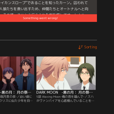
ライカンスロープ”であることを知ったカーン。囚われて
人狼たちを救い出すため、仲間たちとオートナルへと向
。その頃、スハから伝えられた剣を探してオートナルへ
Something went wrong!
り着いたヘリたちの前に、強敵が立ちはだかる--！
es:
DARK MOON -黒の月： 月の祭壇-
Sorting
DARK MOON -黒の月： 月の祭壇- Original By DARK MOON ： THE BLOOD ALTAR WITH ENHYPEN 第04話
DARK MOON -黒の月： 月の祭壇- Original By DARK MOON ： THE BLOOD ALTAR WITH ENHYPEN 第05話
on-皆既月食の夜-／幼い頃に
5話 Waxing Moon-俺の首を噛んで-／スハ
クリスに似た少年を目撃
がヴァンパイアを心底憎んでいることを知
、海辺に立つクリスの姿
ったシオンたちはバースデーパーティーの
真実をたしかめるため海
招待状を渡せずにいたが、意を決したヘリ
かしそこにいたのはカー
がスハに招待状を渡しに向かう。