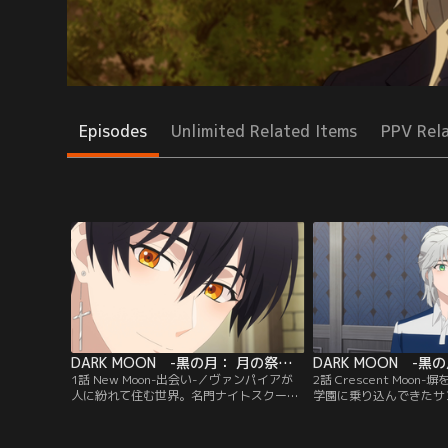
Episodes
Unlimited Related Items
PPV Rel
DARK MOON -黒の月： 月の祭壇- Original By DARK MOON ： THE BLOOD ALTAR WITH ENHYPEN 第01話
1話 New Moon-出会い-／ヴァンパイアが
2話 Crescent Moon
人に紛れて住む世界。名門ナイトスクー
学園に乗り込んできたサ
ル“デセリスアカデミー”にはとある秘密を
スクールの生徒4人と遭
もつ7人の男子生徒がいた。ある日彼らの
は自校の生徒の殺害事件
学校に女子生徒・スハが転校してくる。他
ではないかと疑っていて