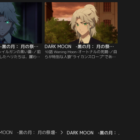
DARK MOON -黒の月： 月の祭壇- Original By DARK MOON ： THE BLOOD ALTAR WITH ENHYPEN 第09話
DARK MOON -黒の月： 月の祭壇- Original By DARK MOON ： THE BLOOD ALTAR WITH ENHYPEN 第10話
on-レイルガンの黒い霧-／前
10話 Waning Moon-オートナルの死闘-／自
したヘリたちは、攫われ
らが特別な人狼“ライカンスロープ”である
を求め、マージと共にか
ことを知ったカーン。囚われている人狼た
ンフィールドハウスを訪
ちを救い出すため、仲間たちとオートナル
を手に入れたダルダンは
へと向かう。その頃、スハから伝えられた
るため、満月の夜に向け
剣を探してオートナルへと辿り着いたヘリ
実に進めていた。
たちの前に、強敵が立ちはだかる--！
 MOON -黒の月： 月の祭壇-
DARK MOON -黒の月： 月の祭壇- Orig