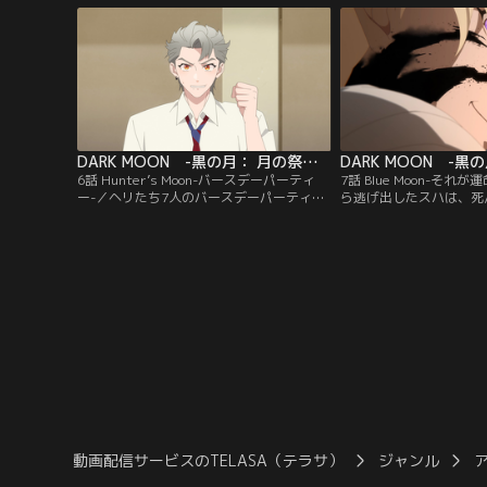
の生徒たちとは距離を置く7人だったが、
スハのことは不思議と気になって--。
DARK MOON -黒の月： 月の祭壇- Original By DARK MOON ： THE BLOOD ALTAR WITH ENHYPEN 第06話
6話 Hunter’s Moon-バースデーパーティ
7話 Blue Moon-それ
ー-／ヘリたち7人のバースデーパーティー
ら逃げ出したスハは、死
当日。カーンたちも加わり、賑やかに楽し
に再会する。しかし彼は
い時間を過ごすスハ。しかしパーティー
ではなかった……。スハ
後、忘れ物に気づきひとり屋敷へと戻った
彼女を守ろうとするも、
スハは、衝撃の光景を目にする--。
る彼に歯が立たないヘリ
たその時、ついにソロン
なる。
動画配信サービスのTELASA（テラサ）
ジャンル