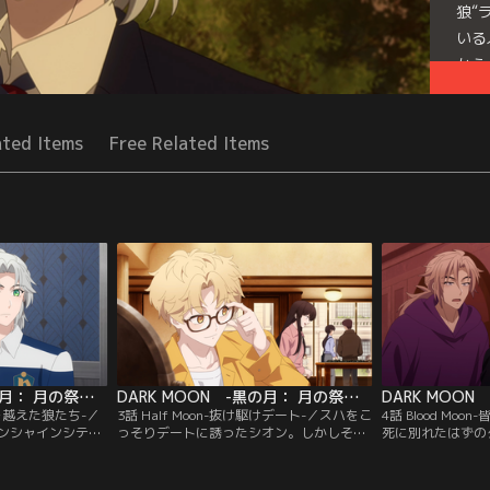
狼“
いる
かう
と辿
Seri
ated Items
Free Related Items
DARK MOON -黒の月： 月の祭壇- Original By DARK MOON ： THE BLOOD ALTAR WITH ENHYPEN 第02話
DARK MOON -黒の月： 月の祭壇- Original By DARK MOON ： THE BLOOD ALTAR WITH ENHYPEN 第03話
-塀を越えた狼たち-／
3話 Half Moon-抜け駆けデート-／スハをこ
4話 Blood Mo
ンシャインシティ
っそりデートに誘ったシオン。しかしその
死に別れたはずの
遇するスハ。彼ら
計画はソロンにバレてしまい、結局ヘリた
したスハ。その夜
の犯人がヘリたち
ち7人全員と出かけることに。しかし、当
を夢に見たスハは
…。
日約束の時間に現れたのはシオンだけだっ
辺へと向かう。し