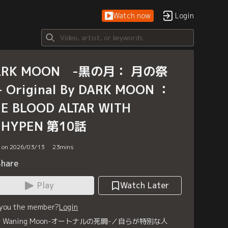
Watch now
Login
ARK MOON -黒の月： 月の祭
 Original By DARK MOON ：
E BLOOD ALTAR WITH
NHYPEN 第10話
d on 2026/03/13
23
mins
Share
Play
Watch Later
 you the member?
Login
話 Waning Moon-オートナルの死闘-／自らが特別な人