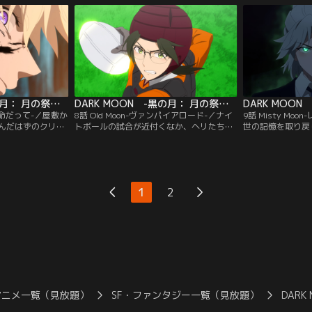
た。お出かけを楽しむ途中、別行動をとっ
ンだった。
たシオンを探しに向かったスハの前に現れ
たのは--鋭い牙を持つヴァンパイアだっ
た。
DARK MOON -黒の月： 月の祭壇- Original By DARK MOON ： THE BLOOD ALTAR WITH ENHYPEN 第07話
DARK MOON -黒の月： 月の祭壇- Original By DARK MOON ： THE BLOOD ALTAR WITH ENHYPEN 第08話
が運命だって-／屋敷か
8話 Old Moon-ヴァンパイアロード-／ナイ
9話 Misty Mo
んだはずのクリス
トボールの試合が近付くなか、ヘリたちの
世の記憶を取り戻
スハが知るクリス
前に彼らの過去を知る人物が現れる。彼女
たスハの手がかり
を狙うクリスから
の思惑とは……？そして迎えたデセリスア
つて過ごしたヴァ
圧倒的な強さを誇
カデミーとサンシャインシティスクールに
れる。一方、スハ
たち。窮地に陥っ
よるナイトボール決勝戦当日。熱戦が繰り
自らの野望を叶え
の秘密が明らかに
広げられるその裏で、スハに忍び寄る影が
て儀式の準備を着
1
2
あった。
アニメ一覧（見放題）
SF・ファンタジー一覧（見放題）
DARK