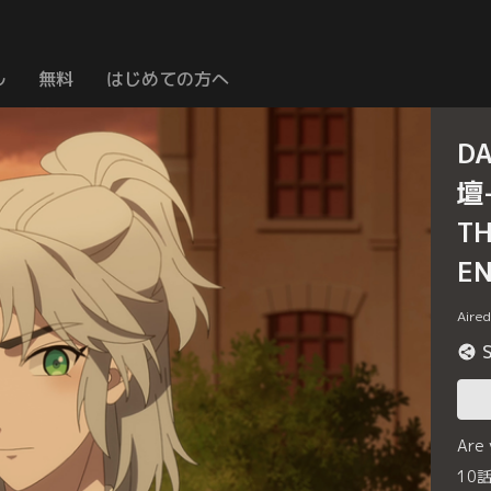
ル
無料
はじめての方へ
D
壇-
TH
E
Aire
Are
10