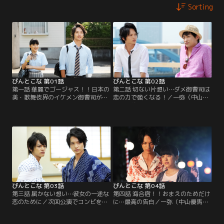
Sorting
ぴんとこな 第01話
ぴんとこな 第02話
第一話 華麗でゴージャス！！日本の
第二話 切ない片想い…ダメ御曹司は
美・歌舞伎界のイケメン御曹司が贈
恋の力で強くなる！／一弥（中山優
る胸キュン・三角関係！そして400
馬）に約束をすっぽかされたあやめ
年の伝統を背負う父と子-いつか父を
（川島海荷）を励まそうと話しかけ
越えてみせる！！／歌舞伎界のプリ
る恭之助（玉森裕太）。だが、雨の
ンス・恭之助（玉森裕太）は父・世
中で一弥を待ち続け、風邪をひいた
左衛門（岸谷五朗）に認められず手
あやめは倒れて…。
抜きし始める。ある日の終演後、客
のあやめ（川島海荷）に文句と共に
背負い投げされ…。
ぴんとこな 第03話
ぴんとこな 第04話
第三話 届かない想い…彼女の一途な
第四話 海合宿！！おまえのためだけ
恋のために／次回公演でコンビを組
に…最高の告白／一弥（中山優馬）
む恭之助（玉森裕太）と一弥（中山
に突き放され、ショックを受けたま
優馬）。共に稽古に励むも息が合わ
ま勉強合宿に参加するあやめ（川島