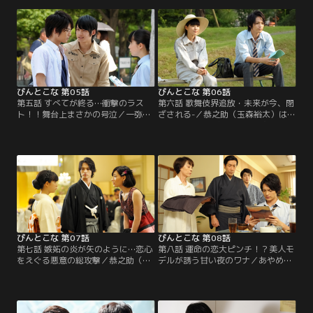
ず、ある日、言い争いになった2人
海荷）。そんなあやめが合宿中に誕
は松吉（高嶋政宏）に公演中止を宣
生日を迎えると知った恭之助（玉森
告され…。
裕太）は…。
ぴんとこな 第05話
ぴんとこな 第06話
第五話 すべてが終る…衝撃のラス
第六話 歌舞伎界追放・未来が今、閉
ト！！舞台上まさかの号泣／一弥
ざされる-／恭之助（玉森裕太）は世
（中山優馬）が2股していると知っ
左衛門（岸谷五朗）に、失踪中の一
た恭之助（玉森裕太）は一弥を殴
弥（中山優馬）の再出演を頼むも断
り、あやめ（川島海荷）は俺が守る
られてしまう。諦めきれない恭之助
と豪語。一方、一弥はこけら落とし
は、兄と慕う完二郎（山本耕史）に
公演の選抜メンバーに選ばれ…。
懇願し…。
ぴんとこな 第07話
ぴんとこな 第08話
第七話 嫉妬の炎が矢のように…恋心
第八話 運命の恋大ピンチ！？美人モ
をえぐる悪意の総攻撃／恭之助（玉
デルが誘う甘い夜のワナ／あやめ
森裕太）に家元の祝賀会へ誘われた
（川島海荷）に告白した直後、幼馴
あやめ（川島海荷）は、恭之助の母
染の美月（マイコ）との写真がスク
の着物を借りて参加。一方、優奈
ープされた恭之助（玉森裕太）。激
（吉倉あおい）も一弥（中山優馬）
怒するあやめだが、恭之助が地方公