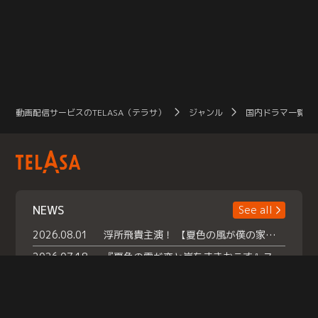
動画配信サービスのTELASA（テラサ）
ジャンル
国内ドラマ一覧（
NEWS
See all
2026.08.01
浮所飛貴主演！ 【夏色の風が僕の家にやってきた】 本日よりテラサで独占配信スタート！
2026.07.18
『夏色の雲が恋と嵐をまきおこす』スペシャルメイキング 【Part1】2026年７月18日（土）23時30分～配信スタート！話題のシーンの裏側を大公開！豪華キャスト大集合！ 『武宮家 真夏の家族会議』開催！
2026.07.15
救命医・遥（今田）の《心揺さぶる過去》や、 麻酔科医・権野（船越英一郎）の《謎多きプライベート》など… 《知られざるエピソード》を独占配信！