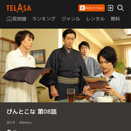
Watch now
見放題
ランキング
ジャンル
レンタル
無料
は
ぴんとこな 第08話
2013
46
mins