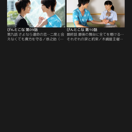
を強引に誘って出席し…。
演先で熱を出したと聞き…。
ぴんとこな 第09話
ぴんとこな 第10話
第九話 さよなら運命の恋…二度と会
最終話 最後の舞台に全てを懸ける…
えなくても貴方を守る／恭之助（玉
それぞれの涙と約束／木嶋屋主催で
森裕太）の家に居候することになっ
『春興鏡獅子』を再演するため厳し
たあやめ（川島海荷）。そこへ、
い稽古に励む恭之助（玉森裕太）。
父・啓介（佐野史郎）が現れ、会社
歌舞伎のことを真剣に考えるように
設立の資金作りで2人の写真を撮っ
なった恭之助は、あやめ（川島海
て売りたいと言い出し…。
荷）にある宣言をし…。