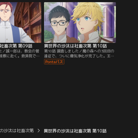
導尋問をしていると、慌
出会う。いよいよ第一王子のユーリウスか
員がアレシュを呼びにく
ら遠征の詳細が発表されると、遠征参加者
付けたアレシュが目にし
に誠一郎が含まれていた。アレシュとカミ
の誠一郎の姿だった。
ルは…。
社畜次第 第09話
異世界の沙汰は社畜次第 第10話
した／誠一郎は、教会の管
第10話 調査しました／魔の森への3回目の
視察に赴く。救済院では
遠征で、ついに瘴気浄化が完了した。王都
ものほかに、魔力制御が
に帰還した優愛から話を聞いた誠一郎は、
預かり、魔力の制御方法
アレシュたち第三騎士団が魔獣討伐のため
いるとシーグヴォルドは
現地に残ったのは、効率を重視したからだ
一郎は救済院を手伝う優
と推測し、その判断の陰にアレシュの想い
愛は、子どもたちが満足
を感じ取る。一方、教会の査察を進める中
ないことに憤るが、セリ
で、誠一郎は教会と魔力の関係に目を付け
見せる。
る。
の沙汰は社畜次第
異世界の沙汰は社畜次第 第10話