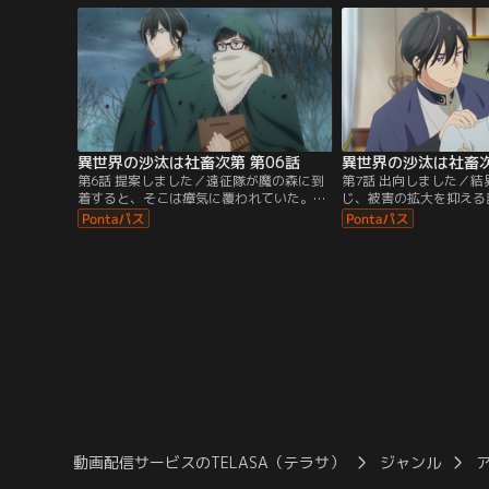
き始める。ある日、同僚のノルベルトから
わらず仕事優先で職場へ
もらった栄養剤で疲労が吹き飛ぶことを知
てしまう。アレシュはそ
った誠一郎が、栄養剤を購入するために薬
に呆れながらもなぜか放
屋を訪れると…。
郎を医務局に連れて行く
異世界の沙汰は社畜次第 第06話
異世界の沙汰は社畜次
第6話 提案しました／遠征隊が魔の森に到
第7話 出向しました／
着すると、そこは瘴気に覆われていた。ア
じ、被害の拡大を抑える
レシュに念入りに結界魔法をかけてもらっ
め、誠一郎は多忙な日々
た誠一郎は、ユーリウスらと共に森の奥ま
ある日、買い物を終えた
で同行する。瘴気を発する大樹を前に、優
トが寮に戻ると、誠一郎
愛が聖女として浄化を試みるが、途中で倒
消えていた。そこにやっ
れてしまう。その様子に、誠一郎とイスト
意気揚々と「引っ越すぞ
は、浄化完了までに遠征があと三回は必要
然とする誠一郎をあっと
だと分析する。同時に誠一郎は…。
敷へと連行する。
動画配信サービスのTELASA（テラサ）
ジャンル