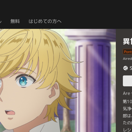
ル
無料
はじめての方へ
異
Aire
Are
第1
気浄
郎は
たの
レシ