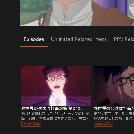
Episodes
Unlimited Related Items
PPV Rel
異世界の沙汰は社畜次第 第01話
異世界の沙汰は社畜次
第1話 就職しました／サラリーマンの近藤
第2話 出世しました／
誠一郎は、聖女召喚に巻き込まれ、異世界
症状を起こした誠一郎だ
のロマーニ王国に転移してしまう。昼夜を
による治癒魔法と「魔力
問わず働き続け社畜根性が染みついていた
置によってなんとか一命
誠一郎は仕事を要求し、王宮の経理課で働
ころが翌朝、誠一郎は死