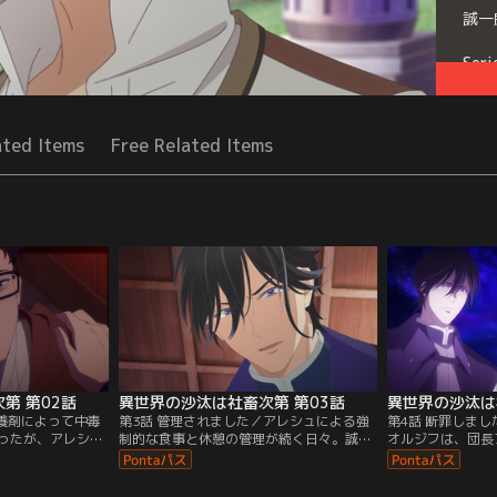
誠一
Seri
ated Items
Free Related Items
第 第02話
異世界の沙汰は社畜次第 第03話
異世界の沙汰は
栄養剤によって中毒
第3話 管理されました／アレシュによる強
第4話 断罪しま
ったが、アレシュ
制的な食事と休憩の管理が続く日々。誠一
オルジフは、団長
を馴染ませる」処
郎は、彼のような地位の高い人間がなぜ自
ていた。書類仕事
を取り留める。と
分のような庶民の世話を焼くのかと困惑す
に気を配ったりし
にかけたにもかか
るが、一方で仕事は多忙を極める。『横流
相手」の影響なの