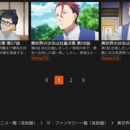
と飛び出していっ
し課』と揶揄される経理課の業務を紐解き
フがアレシュに誘
んな誠一郎の行動
情報を探るうちに、王国の財政が困窮して
てた様子の医務局
っておけず、誠一
いることに気付いたのだ。
る。医務局に駆け
。
たのは、満身創痍
第 第07話
異世界の沙汰は社畜次第 第08話
異世界の沙汰は
結界魔法で瘴気を封
第8話 休日出勤しました／宰相の命で、教
第9話 計画しま
計画を推進するた
会へ出向した誠一郎。しかし、修道士たち
轄にある救済院へ
を過ごしていた。
の態度は冷ややかで非協力的、経理担当者
身寄りのない子ど
誠一郎とノルベル
も不在で査察は難航する。だが、放置され
できない子どもを
の部屋から私物が
る環境を逆手にとった誠一郎は、修道士見
を身につけさせて
てきたアレシュは
習いのセリオや司祭のシーグヴォルドに釘
語る。視察中、誠
」と言い出し、呆
を刺されながらも、教会のいろいろな場所
愛に遭遇する。優
1
2
いう間に豪華な屋
へ出入りして独自に調査を進める。
な教育を受けてい
オは諦めの表情を
アニメ一覧（見放題）
SF・ファンタジー一覧（見放題）
異世界