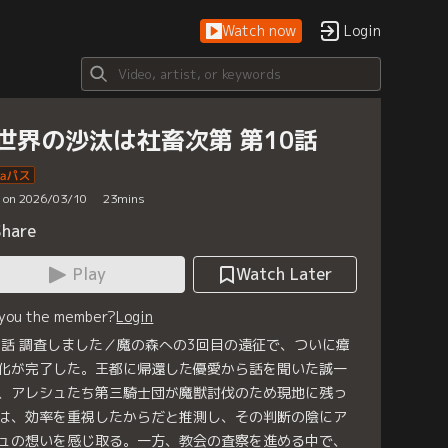
Watch now
Login
世界の沙汰は社畜次第 第10話
d on 2026/03/10
23
mins
Share
Play
Watch Later
 you the member?
Login
0話 調査しました／魔の森への3回目の遠征で、ついに瘴
化が完了した。王都に帰還した優愛から話を聞いた誠一
、アレシュたち第三騎士団が魔獣討伐のため現地に残っ
は、効率を重視したからだと推測し、その判断の陰にア
ュの想いを感じ取る。一方、教会の査察を進める中で、