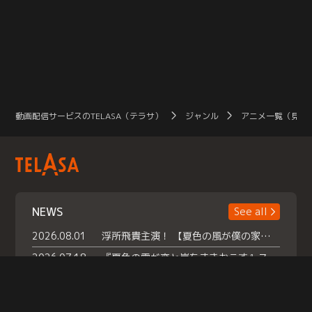
動画配信サービスのTELASA（テラサ）
ジャンル
アニメ一覧（見放
NEWS
See all
2026.08.01
浮所飛貴主演！ 【夏色の風が僕の家にやってきた】 本日よりテラサで独占配信スタート！
2026.07.18
『夏色の雲が恋と嵐をまきおこす』スペシャルメイキング 【Part1】2026年７月18日（土）23時30分～配信スタート！話題のシーンの裏側を大公開！豪華キャスト大集合！ 『武宮家 真夏の家族会議』開催！
2026.07.15
救命医・遥（今田）の《心揺さぶる過去》や、 麻酔科医・権野（船越英一郎）の《謎多きプライベート》など… 《知られざるエピソード》を独占配信！