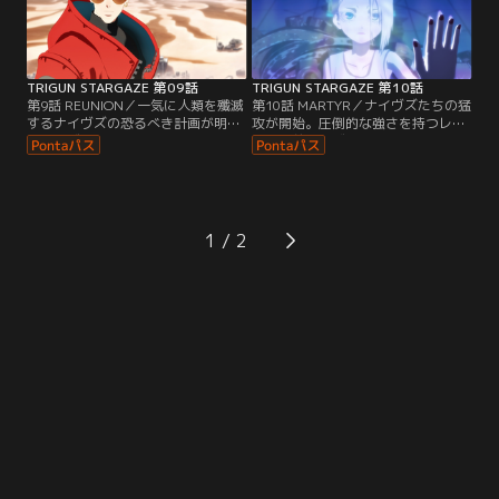
TRIGUN STARGAZE 第09話
TRIGUN STARGAZE 第10話
第9話 REUNION／一気に人類を殲滅
第10話 MARTYR／ナイヴズたちの猛
するナイヴズの恐るべき計画が明ら
攻が開始。圧倒的な強さを持つレガ
かに。ヴァッシュたちは最終決戦へ
ートを前に、ヴァッシュは「ある決
と向け、準備を始める。
断」を強いられる。
1