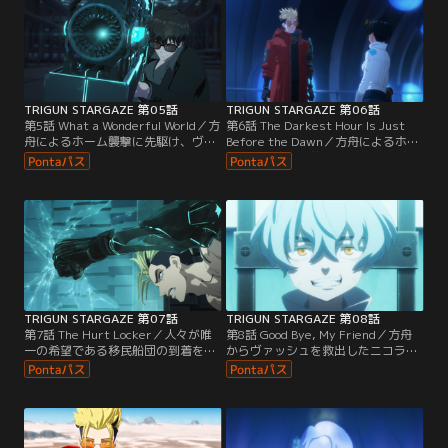
TRIGUN STARGAZE 第05話
TRIGUN STARGAZE 第06話
第5話 What a Wonderful World／方
第6話 The Darkest Hour Is Just
舟によるホーム襲撃に先駆け、ヴァ
Before the Dawn／方舟によるホー
ッシュを捕らえに来たミッドバレ
ムへの本格的な襲撃が狼煙を上げ
イ・ザ・ホーンフリーク。いまだ万
る。ヴァッシュは強化されたレガー
全ではないヴァッシュに代わり、ニ
トの猛攻に苦戦を強いられる。
コラスはホーンフリークとの戦いを
買って出る。恐怖からナイヴズへ従
い続けるホーンフリークと自らの意
思でその支配下から離れたニコラ
ス。ニコラスは説得を試みるも届か
ず…。
TRIGUN STARGAZE 第07話
TRIGUN STARGAZE 第08話
第7話 The Hurt Locker／人々が唯
第8話 Good Bye, My Friend／方舟
一の希望である移民船団の到着を心
からヴァッシュを救出したニコラス
待ちにする中、ヴァッシュとナイヴ
の前に、死んだと思われていたニコ
ズはついに過去の記憶を語り始め
ラスの弟分・リヴィオが現れる
る。
が…。