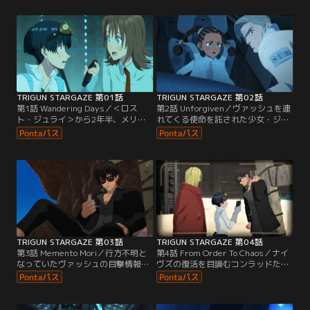
TRIGUN STARGAZE 第01話
TRIGUN STARGAZE 第02話
第1話 Wandering Days／＜ロス
第2話 Unforgiven／ヴァッシュを連
ト・ジュライ＞から2年半、メリル
れてくる使命を託された少女・ジェ
は後輩のミリィ・トンプソンととも
シカは、儒來郊外の町でホッパード
にヴァッシュの行方を追う。
という男と出会う。
TRIGUN STARGAZE 第03話
TRIGUN STARGAZE 第04話
第3話 Memento Mori／行方不明と
第4話 From Order To Chaos／ナイ
なっていたヴァッシュの目撃情報を
ヴズの復活を目論むコンラッドたち
掴んだメリルは、奇跡的に再会した
は、ホームにある大量のプラントを
ニコラスとともにホームへ向かう。
狙うべく、新たな刺客を送り込む。