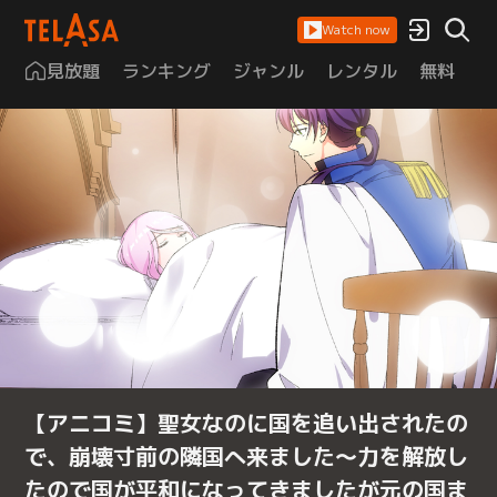
Watch now
見放題
ランキング
ジャンル
レンタル
無料
は
【アニコミ】聖女なのに国を追い出されたの
で、崩壊寸前の隣国へ来ました～力を解放し
たので国が平和になってきましたが元の国ま