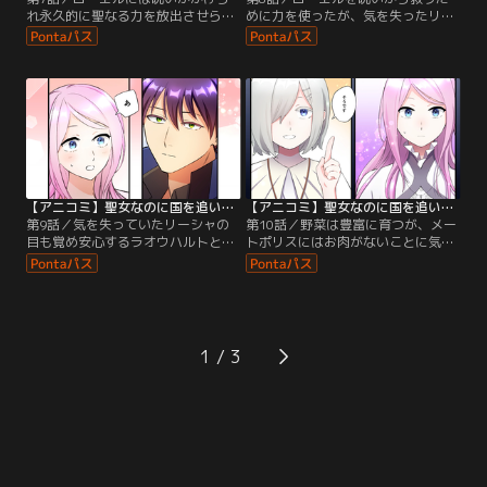
れ永久的に聖なる力を放出させられ
めに力を使ったが、気を失ったリー
ていることを知ったリーシャ。そん
シャ。同時期、リーシャの母国バー
なリーシャがとった行動とは…
ズーデンではとある出来事が起こり
はじめる。
【アニコミ】聖女なのに国を追い出されたので、崩壊寸前の隣国へ来ました～力を解放したので国が平和になってきましたが元の国まで加護は届きませんよ～ 第09話
【アニコミ】聖女なのに国を追い出されたので、崩壊寸前の隣国へ来ました～力を解放したので国が平和になってきましたが元の国まで加護は届きませんよ～ 第10話
第9話／気を失っていたリーシャの
第10話／野菜は豊富に育つが、メー
目も覚め安心するラオウハルトとロ
トポリスにはお肉がないことに気づ
ーエル。そんな中、ラオウハルトの
いたリーシャ。ローエルに相談した
婚約者についての話題になり…
ところ、とある方法を提案され…
1