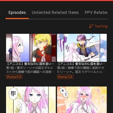
Episodes
Unlimited Related Items
PPV Related I
Sorting
【アニコミ】聖女なのに国を追い出されたので、崩壊寸前の隣国へ来ました～力を解放したので国が平和になってきましたが元の国まで加護は届きませんよ～ 第01話
【アニコミ】聖女なのに国を追い出されたので、崩壊寸前の隣国へ来ました～力を解放したので国が平和になってきましたが元の国まで加護は届きませんよ～ 第02話
第1話／聖女リーシャは国王ダルエ
第2話／崩壊寸前の隣国に追放され
ストから崩壊寸前の隣国への追放を
たリーシャ。国王ラオウハルトに助
命じられる。追放されたリーシャの
けられ、そのお礼に聖女の力で国を
前に隣国の国王ラオウハルトが現
救うことを決意し…
れ…