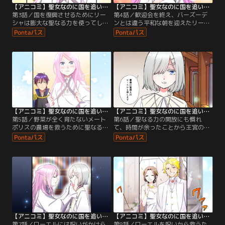
【アニコミ】聖女なのに国を追い出されたので、崩壊寸前の隣国へ来ました～力を解放したので国が平和になってきましたが元の国まで加護は届きませんよ～ 第03話
【アニコミ】聖女なのに国を追い出されたので、崩壊寸前の隣国へ来ました～力を解放したので国が平和になってきましたが元の国まで加護は届きませんよ～ 第04話
第3話／国を復興させるためにリー
第4話／歓迎会を終え、バーズーデ
シャは膨大な聖なる力を使ってしま
ンとは違う平和な朝を迎えたリーシ
い気を失ってしまう。目を覚ますと
ャ。朝食時にラオウハルトはメート
そこにはラオウハルトの姿があり…
ポリスの悲惨な状況を語る。
【アニコミ】聖女なのに国を追い出されたので、崩壊寸前の隣国へ来ました～力を解放したので国が平和になってきましたが元の国まで加護は届きませんよ～ 第05話
【アニコミ】聖女なのに国を追い出されたので、崩壊寸前の隣国へ来ました～力を解放したので国が平和になってきましたが元の国まで加護は届きませんよ～ 第06話
第5話／野菜が全く育たないメート
第6話／聖なる力の開放にも慣れ
ポリスの農場を救うために聖なる力
て、時間が余ったことから王宮の書
を解放するリーシャ。翌日、農場に
庫を訪れるリーシャ。静かな書庫で
は衝撃的な変化が…
本を眺めていると突然青い目の少女
が現れ…
【アニコミ】聖女なのに国を追い出されたので、崩壊寸前の隣国へ来ました～力を解放したので国が平和になってきましたが元の国まで加護は届きませんよ～ 第07話
【アニコミ】聖女なのに国を追い出されたので、崩壊寸前の隣国へ来ました～力を解放したので国が平和になってきましたが元の国まで加護は届きませんよ～ 第08話
第7話／ローエルには呪いがかけら
第8話／ローエルを呪いから救うた