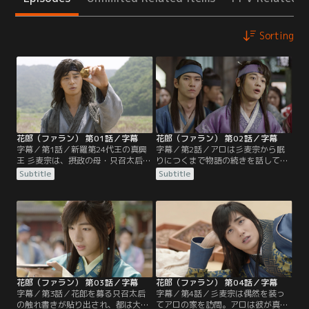
Sorting
花郎（ファラン） 第01話／字幕
花郎（ファラン） 第02話／字幕
字幕／第1話／新羅第24代王の真興
字幕／第2話／アロは彡麦宗から眠
王 彡麦宗は、摂政の母・只召太后の
りにつくまで物語の続きを話してほ
命令で幼い頃に王宮を離れ、世間に
しいと頼まれ、多額の報酬に惹かれ
Subtitle
Subtitle
顔を明かすことなく生きてきた。不
てしぶしぶ依頼を引き受ける。一
眠に苦しむ彡麦宗は、街頭で聴衆を
方、ムミョンは貴族を叩きのめして
集めていたアロの話を聞いているう
マンムンを救出。しかし、「彡麦宗
ちに眠りに誘われ、彼女に興味を抱
の顔を見た者を殺せ」という只召太
く。そんな中、只召太后は新羅の未
后の命令によってマンムンは禁衛将
来のために王の親衛隊を作ろうと考
に追われ、ムミョンと共に深手を負
え、獄中のウィファに取引を持ちか
う。アロの父アンジは山中で2人を
ける。
発見するが…。
花郎（ファラン） 第03話／字幕
花郎（ファラン） 第04話／字幕
字幕／第3話／花郎を募る只召太后
字幕／第4話／彡麦宗は偶然を装っ
の触れ書きが貼り出され、都は大騒
てアロの家を訪問。アロは彼が真興