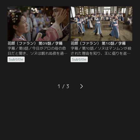
5人を覗き見しながら、地獄の門が
感じ取り、ジディを殴って妹に近づ
開いたと噂する。ウィファは「三
くなと警告。だが、ジディは少しも
度“不可”を言い渡された者は追放」
ひるまず、アロを好きになったとソ
という規則を掲げ、花郎の訓練を開
ヌに宣言する。ソヌはアロの前で兄
始。パンリュはソヌの追放を目論ん
らしく振る舞うべく、妹への接し方
で挑発を繰り返し…。
をスホに尋ねて…。そんな中…。
花郎（ファラン） 第09話／字幕
花郎（ファラン） 第10話／字幕
字幕／第9話／今日がアロの母の命
字幕／第10話／ソヌはマンムンが殺
日だと聞き、ソヌは眠れぬ夜を過ご
された理由を知り、王に借りを返す
していた。ヨウルの秘策によって仙
と心に誓う。一方、ウィファは只召
Subtitle
Subtitle
門の警備が手薄になったことを知っ
太后と大臣たちに中秋の祝宴で花郎
たソヌはアロの家に向かうことを決
の公演を見せると宣言し、群舞と楽
意。同室の仲間たちも街へ繰り出
の師匠としてソヌ（ムミョン）とマ
す。アロはソヌの帰宅を喜ぶが、ソ
ンムンの養父ウルクを仙門に呼ぶ。
ヌは生前の母について妙な発言をす
アロはウルクに本当の兄について尋
1
る。アロはそんなソヌを訝しく思い
ね、正体を問いただされたソヌはア
つつも、彼が本当の兄でなければい
ロに真実を告白。マンムンの死を知
いと密かに期待するのだった。
ったアロはソヌを恨むが…。