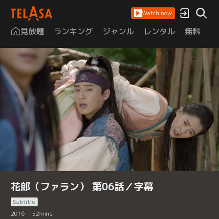
Watch now
見放題
ランキング
ジャンル
レンタル
無料
は
花郎（ファラン） 第06話／字幕
Subtitle
2016
52
mins