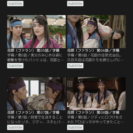
ぎになる。アロは多易書の主人ピジ
王であるとは夢にも思わず、世間に
Subtitle
Subtitle
ュギから貴公子の調査を任され、花
姿を現わさない王の心情を理解でき
郎にふさわしい美男子たちの情報を
ると語る。大臣たちが花郎の創成に
ウィファに報告。一方、権力者のパ
猛反対する中、ウィファはスホとパ
ク・ヨンシルは花郎の創成には王の
ンリュに罠を仕掛ける。彡麦宗はジ
許可が必要だと只召太后に迫り、彡
ディという偽名でウィファに会い、
麦宗を誘い出そうと企む。そんな
只召太后を倒すために花郎になりた
中、アンジはムミョンを追っ手から
いと宣言するのだった。そんな
守るべく…。
中…。
花郎（ファラン） 第05話／字幕
花郎（ファラン） 第06話／字幕
字幕／第5話／実父のみじめな姿に
字幕／第6話／花郎の任命式当日。
衝撃を受けたパンリュは、花郎とな
只召太后は花郎たちを誇らしげに眺
って権力をつかめという養父ヨンシ
めるが、アンジの息子ソヌがいない
Subtitle
Subtitle
ルの言葉に従う。ムミョンことソヌ
ことに気づき、やきもきしながら彼
も只召太后の命令書を受け取り、ア
を待ち続ける。その頃、ドゴの一味
ロを守るために花郎となることを決
に監禁されたソヌとジディは、アロ
意。ソヌはアロに文字の読み書きを
を救い出そうと奮闘していた。やが
教わりながら、なぜか胸の高鳴りを
てジディはソヌと共に任命式の場に
感じて戸惑うのだった。一方、ジデ
現れ、只召太后を驚愕させる。その
ィは神国を変えたいというもう一つ
後、花郎たちは居住空間である仙門
の本心をウィファに明かし…。
に入所。
花郎（ファラン） 第07話／字幕
花郎（ファラン） 第08話／字幕
字幕／第7話／同室で生活すること
字幕／第8話／ジディに口づけをさ
になったソヌ、ジディ、スホとパン
れたアロはソヌがやってきたことに
リュ、そしてヨウル。別室の花郎た
気づき、あわてて医務室に戻る。ソ
Subtitle
Subtitle
ちは、初日の朝からケンカを始めた
ヌは2人の間に流れる妙な雰囲気を