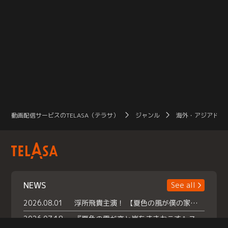
動画配信サービスのTELASA（テラサ）
ジャンル
海外・アジアドラ
NEWS
See all
2026.08.01
浮所飛貴主演！ 【夏色の風が僕の家にやってきた】 本日よりテラサで独占配信スタート！
2026.07.18
『夏色の雲が恋と嵐をまきおこす』スペシャルメイキング 【Part1】2026年７月18日（土）23時30分～配信スタート！話題のシーンの裏側を大公開！豪華キャスト大集合！ 『武宮家 真夏の家族会議』開催！