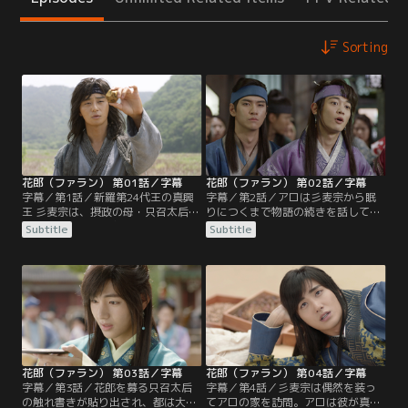
Sorting
花郎（ファラン） 第01話／字幕
花郎（ファラン） 第02話／字幕
字幕／第1話／新羅第24代王の真興
字幕／第2話／アロは彡麦宗から眠
王 彡麦宗は、摂政の母・只召太后の
りにつくまで物語の続きを話してほ
命令で幼い頃に王宮を離れ、世間に
しいと頼まれ、多額の報酬に惹かれ
Subtitle
Subtitle
顔を明かすことなく生きてきた。不
てしぶしぶ依頼を引き受ける。一
眠に苦しむ彡麦宗は、街頭で聴衆を
方、ムミョンは貴族を叩きのめして
集めていたアロの話を聞いているう
マンムンを救出。しかし、「彡麦宗
ちに眠りに誘われ、彼女に興味を抱
の顔を見た者を殺せ」という只召太
く。そんな中、只召太后は新羅の未
后の命令によってマンムンは禁衛将
来のために王の親衛隊を作ろうと考
に追われ、ムミョンと共に深手を負
え、獄中のウィファに取引を持ちか
う。アロの父アンジは山中で2人を
ける。
発見するが…。
花郎（ファラン） 第03話／字幕
花郎（ファラン） 第04話／字幕
字幕／第3話／花郎を募る只召太后
字幕／第4話／彡麦宗は偶然を装っ
の触れ書きが貼り出され、都は大騒
てアロの家を訪問。アロは彼が真興