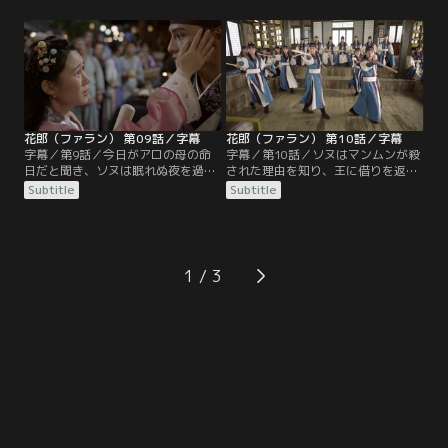
5人を覗き見しながら、地獄の門が
感じ取り、ジディを殴って妹に近づ
開いたと噂する。ウィファは「三
くなと警告。だが、ジディは少しも
度“不可”を言い渡された者は追放」
ひるまず、アロを好きになったとソ
という規則を掲げ、花郎の訓練を開
ヌに宣言する。ソヌはアロの前で兄
始。パンリュはソヌの追放を目論ん
らしく振る舞うべく、妹への接し方
で挑発を繰り返し…。
をスホに尋ねて…。そんな中…。
花郎（ファラン） 第09話／字幕
花郎（ファラン） 第10話／字幕
字幕／第9話／今日がアロの母の命
字幕／第10話／ソヌはマンムンが殺
日だと聞き、ソヌは眠れぬ夜を過ご
された理由を知り、王に借りを返す
していた。ヨウルの秘策によって仙
と心に誓う。一方、ウィファは只召
Subtitle
Subtitle
門の警備が手薄になったことを知っ
太后と大臣たちに中秋の祝宴で花郎
たソヌはアロの家に向かうことを決
の公演を見せると宣言し、群舞と楽
意。同室の仲間たちも街へ繰り出
の師匠としてソヌ（ムミョン）とマ
す。アロはソヌの帰宅を喜ぶが、ソ
ンムンの養父ウルクを仙門に呼ぶ。
ヌは生前の母について妙な発言をす
アロはウルクに本当の兄について尋
1
る。アロはそんなソヌを訝しく思い
ね、正体を問いただされたソヌはア
つつも、彼が本当の兄でなければい
ロに真実を告白。マンムンの死を知
いと密かに期待するのだった。
ったアロはソヌを恨むが…。