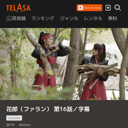
Watch now
見放題
ランキング
ジャンル
レンタル
無料
は
花郎（ファラン） 第16話／字幕
Subtitle
2016
44
mins