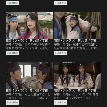
ぎになる。アロは多易書の主人ピジ
王であるとは夢にも思わず、世間に
Subtitle
Subtitle
ュギから貴公子の調査を任され、花
姿を現わさない王の心情を理解でき
郎にふさわしい美男子たちの情報を
ると語る。大臣たちが花郎の創成に
ウィファに報告。一方、権力者のパ
猛反対する中、ウィファはスホとパ
ク・ヨンシルは花郎の創成には王の
ンリュに罠を仕掛ける。彡麦宗はジ
許可が必要だと只召太后に迫り、彡
ディという偽名でウィファに会い、
麦宗を誘い出そうと企む。そんな
只召太后を倒すために花郎になりた
中、アンジはムミョンを追っ手から
いと宣言するのだった。そんな
守るべく…。
中…。
花郎（ファラン） 第05話／字幕
花郎（ファラン） 第06話／字幕
字幕／第5話／実父のみじめな姿に
字幕／第6話／花郎の任命式当日。
衝撃を受けたパンリュは、花郎とな
只召太后は花郎たちを誇らしげに眺
って権力をつかめという養父ヨンシ
めるが、アンジの息子ソヌがいない
Subtitle
Subtitle
ルの言葉に従う。ムミョンことソヌ
ことに気づき、やきもきしながら彼
も只召太后の命令書を受け取り、ア
を待ち続ける。その頃、ドゴの一味
ロを守るために花郎となることを決
に監禁されたソヌとジディは、アロ
意。ソヌはアロに文字の読み書きを
を救い出そうと奮闘していた。やが
教わりながら、なぜか胸の高鳴りを
てジディはソヌと共に任命式の場に
感じて戸惑うのだった。一方、ジデ
現れ、只召太后を驚愕させる。その
ィは神国を変えたいというもう一つ
後、花郎たちは居住空間である仙門
の本心をウィファに明かし…。
に入所。
花郎（ファラン） 第07話／字幕
花郎（ファラン） 第08話／字幕
字幕／第7話／同室で生活すること
字幕／第8話／ジディに口づけをさ
になったソヌ、ジディ、スホとパン
れたアロはソヌがやってきたことに
リュ、そしてヨウル。別室の花郎た
気づき、あわてて医務室に戻る。ソ
Subtitle
Subtitle
ちは、初日の朝からケンカを始めた
ヌは2人の間に流れる妙な雰囲気を