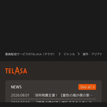
動画配信サービスのTELASA（テラサ）
ジャンル
海外・アジアドラ
NEWS
See all
2026.08.01
浮所飛貴主演！ 【夏色の風が僕の家にやってきた】 本日よりテラサで独占配信スタート！
2026.07.18
『夏色の雲が恋と嵐をまきおこす』スペシャルメイキング 【Part1】2026年７月18日（土）23時30分～配信スタート！話題のシーンの裏側を大公開！豪華キャスト大集合！ 『武宮家 真夏の家族会議』開催！