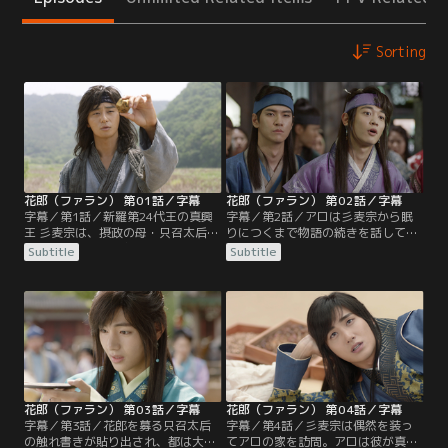
Sorting
花郎（ファラン） 第01話／字幕
花郎（ファラン） 第02話／字幕
字幕／第1話／新羅第24代王の真興
字幕／第2話／アロは彡麦宗から眠
王 彡麦宗は、摂政の母・只召太后の
りにつくまで物語の続きを話してほ
命令で幼い頃に王宮を離れ、世間に
しいと頼まれ、多額の報酬に惹かれ
Subtitle
Subtitle
顔を明かすことなく生きてきた。不
てしぶしぶ依頼を引き受ける。一
眠に苦しむ彡麦宗は、街頭で聴衆を
方、ムミョンは貴族を叩きのめして
集めていたアロの話を聞いているう
マンムンを救出。しかし、「彡麦宗
ちに眠りに誘われ、彼女に興味を抱
の顔を見た者を殺せ」という只召太
く。そんな中、只召太后は新羅の未
后の命令によってマンムンは禁衛将
来のために王の親衛隊を作ろうと考
に追われ、ムミョンと共に深手を負
え、獄中のウィファに取引を持ちか
う。アロの父アンジは山中で2人を
ける。
発見するが…。
花郎（ファラン） 第03話／字幕
花郎（ファラン） 第04話／字幕
字幕／第3話／花郎を募る只召太后
字幕／第4話／彡麦宗は偶然を装っ
の触れ書きが貼り出され、都は大騒
てアロの家を訪問。アロは彼が真興