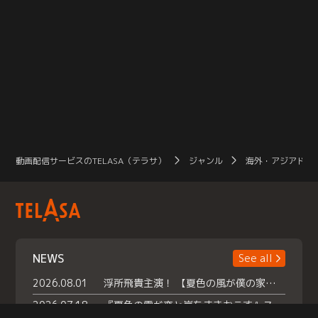
動画配信サービスのTELASA（テラサ）
ジャンル
海外・アジアドラ
NEWS
See all
2026.08.01
浮所飛貴主演！ 【夏色の風が僕の家にやってきた】 本日よりテラサで独占配信スタート！
2026.07.18
『夏色の雲が恋と嵐をまきおこす』スペシャルメイキング 【Part1】2026年７月18日（土）23時30分～配信スタート！話題のシーンの裏側を大公開！豪華キャスト大集合！ 『武宮家 真夏の家族会議』開催！