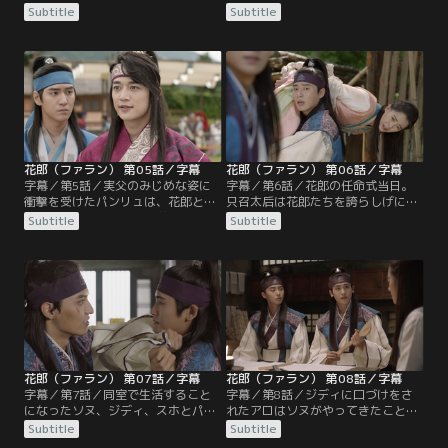
ぎになる。アロは多易書の主人ピジ
王であるとは夢にも思わず、世間に
Subtitle
Subtitle
ュギから貴公子の調査を任され、花
姿を現わさない王の心情を理解でき
郎にふさわしい美男子たちの情報を
ると語る。大臣たちが花郎の創成に
ウィファに報告。一方、権力者のパ
猛反対する中、ウィファはスホとパ
ク・ヨンシルは花郎の創成には王の
ンリュに罠を仕掛ける。彡麦宗はジ
許可が必要だと只召太后に迫り、彡
ディという偽名でウィファに会い、
麦宗を誘い出そうと企む。そんな
只召太后を倒すために花郎になりた
中、アンジはムミョンを追っ手から
いと宣言するのだった。そんな
守るべく…。
中…。
花郎（ファラン） 第05話／字幕
花郎（ファラン） 第06話／字幕
字幕／第5話／実父のみじめな姿に
字幕／第6話／花郎の任命式当日。
衝撃を受けたパンリュは、花郎とな
只召太后は花郎たちを誇らしげに眺
って権力をつかめという養父ヨンシ
めるが、アンジの息子ソヌがいない
Subtitle
Subtitle
ルの言葉に従う。ムミョンことソヌ
ことに気づき、やきもきしながら彼
も只召太后の命令書を受け取り、ア
を待ち続ける。その頃、ドゴの一味
ロを守るために花郎となることを決
に監禁されたソヌとジディは、アロ
意。ソヌはアロに文字の読み書きを
を救い出そうと奮闘していた。やが
教わりながら、なぜか胸の高鳴りを
てジディはソヌと共に任命式の場に
感じて戸惑うのだった。一方、ジデ
現れ、只召太后を驚愕させる。その
ィは神国を変えたいというもう一つ
後、花郎たちは居住空間である仙門
の本心をウィファに明かし…。
に入所。
花郎（ファラン） 第07話／字幕
花郎（ファラン） 第08話／字幕
字幕／第7話／同室で生活すること
字幕／第8話／ジディに口づけをさ
になったソヌ、ジディ、スホとパン
れたアロはソヌがやってきたことに
リュ、そしてヨウル。別室の花郎た
気づき、あわてて医務室に戻る。ソ
Subtitle
Subtitle
ちは、初日の朝からケンカを始めた
ヌは2人の間に流れる妙な雰囲気を