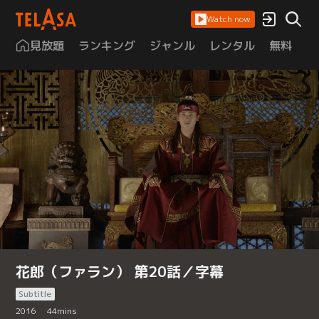
Watch now
見放題
ランキング
ジャンル
レンタル
無料
は
花郎（ファラン） 第20話／字幕
Subtitle
2016
44
mins