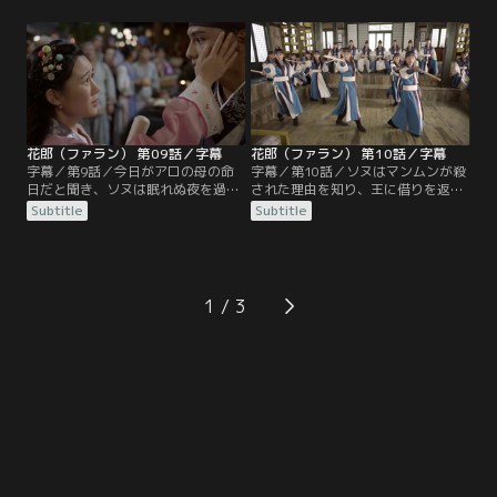
5人を覗き見しながら、地獄の門が
感じ取り、ジディを殴って妹に近づ
開いたと噂する。ウィファは「三
くなと警告。だが、ジディは少しも
度“不可”を言い渡された者は追放」
ひるまず、アロを好きになったとソ
という規則を掲げ、花郎の訓練を開
ヌに宣言する。ソヌはアロの前で兄
始。パンリュはソヌの追放を目論ん
らしく振る舞うべく、妹への接し方
で挑発を繰り返し…。
をスホに尋ねて…。そんな中…。
花郎（ファラン） 第09話／字幕
花郎（ファラン） 第10話／字幕
字幕／第9話／今日がアロの母の命
字幕／第10話／ソヌはマンムンが殺
日だと聞き、ソヌは眠れぬ夜を過ご
された理由を知り、王に借りを返す
していた。ヨウルの秘策によって仙
と心に誓う。一方、ウィファは只召
Subtitle
Subtitle
門の警備が手薄になったことを知っ
太后と大臣たちに中秋の祝宴で花郎
たソヌはアロの家に向かうことを決
の公演を見せると宣言し、群舞と楽
意。同室の仲間たちも街へ繰り出
の師匠としてソヌ（ムミョン）とマ
す。アロはソヌの帰宅を喜ぶが、ソ
ンムンの養父ウルクを仙門に呼ぶ。
ヌは生前の母について妙な発言をす
アロはウルクに本当の兄について尋
1
る。アロはそんなソヌを訝しく思い
ね、正体を問いただされたソヌはア
つつも、彼が本当の兄でなければい
ロに真実を告白。マンムンの死を知
いと密かに期待するのだった。
ったアロはソヌを恨むが…。