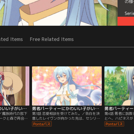
の様
Seri
た。
ated Items
Free Related Items
勇者パーティーにかわいい子がいたので、告白してみた。 第02話
勇者パーティーにかわいい子がいたので、告白してみた。 第03話
。／魔族時代の部下
第3話 恋愛相談を受けてみた。／告白を決
第4話 勇者に説
ークと森で再会を
意したレイヴンが向かった先は、セシリア
とへ、ハピネスが
なことからセシリ
のお屋敷。「レイヴンの好きな相手って、
敷にいる」と知ら
に……。
もしかしてセシリア……？」とひとり苦悩
揚々と家を飛び出
するヨウキだったが……？