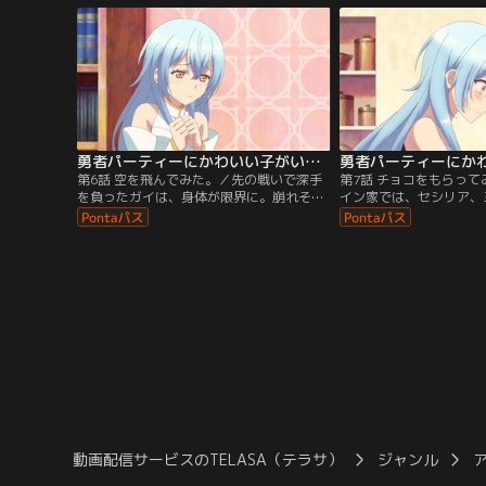
勇者パーティーにかわいい子がいたので、告白してみた。 第06話
第6話 空を飛んでみた。／先の戦いで深手
第7話 チョコをもらっ
を負ったガイは、身体が限界に。崩れそう
イン家では、セシリア、
な彼を救うため奔走するヨウキのもとへ、
ス、ティール、ソフィア
ティールの容体が急変したとセシリアが飛
キーやチョコ作りの真っ
び込んでくる--。
は--バレンタインデーな
動画配信サービスのTELASA（テラサ）
ジャンル