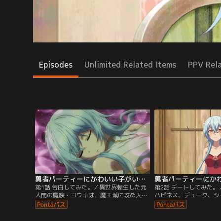
Episodes
Unlimited Related Items
PPV Rel
勇者パーティーにかわいい子がいたので、告白してみた。 第01話
第1話 告白してみた。／異世界転生した元
第2話 デートしてみた
人間の魔族・ヨウキは、魔王城に攻め入る
ハピネス、デューク、シ
勇者パーティーと対峙していたが、パーテ
果たしたヨウキ。ひょん
ィーの僧侶・セシリアに一目惚れしてしま
アとのデートをすること
った！