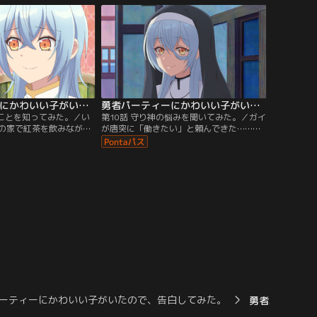
勇者パーティーにかわいい子がいたので、告白してみた。 第09話
勇者パーティーにかわいい子がいたので、告白してみた。 第10話
のことを知ってみた。／い
第10話 守り神の悩みを聞いてみた。／ガイ
の家で紅茶を飲みながら
が唐突に「働きたい」と頼んできた……！
ウキ。だがふと、自分が
どうやらティールが毎日のように魔鉱石を
アが気になり、帰宅後こ
届けてくれることを、心苦しく思っていた
を盗み見ることにする。
らしい。ヒモ脱却のため、ガイの大改造が
今始まる！
ーティーにかわいい子がいたので、告白してみた。
勇者パーティー