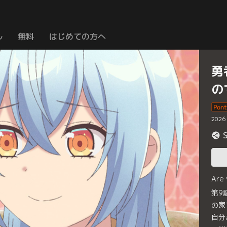
ル
無料
はじめての方へ
勇
の
2026
Are
第9
の家
自分