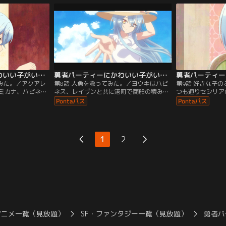
勇者パーティーにかわいい子がいたので、告白してみた。 第07話
勇者パーティーにかわいい子がいたので、告白してみた。 第08話
てみた。／アクアレ
第8話 人魚を救ってみた。／ヨウキはハピ
第9話 好きな子
ミカナ、ハピネ
ネス、レイヴンと共に港町で商船の積み荷
つも通りセシリア
、の女子組がクッ
盗難事件を調査していた。しかし犯人の目
歓談を楽しんだヨ
最中。そう、今日
撃情報はなく、唯一の手がかりは記憶を失
いない間のセシリ
のだ。
う直前に聞いたという美しい歌声だけ--。
っそり彼女の様子
1
2
アニメ一覧（見放題）
SF・ファンタジー一覧（見放題）
勇者パ