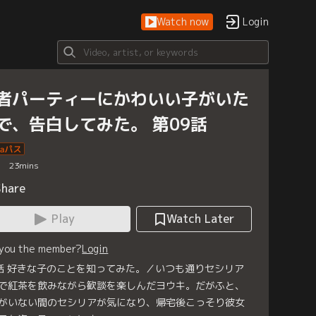
Watch now
Login
者パーティーにかわいい子がいた
で、告白してみた。 第09話
23
mins
Share
Play
Watch Later
 you the member?
Login
話 好きな子のことを知ってみた。／いつも通りセシリア
で紅茶を飲みながら歓談を楽しんだヨウキ。だがふと、
がいない間のセシリアが気になり、帰宅後こっそり彼女