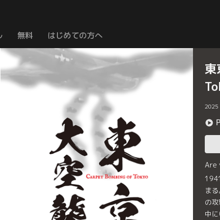
ル
無料
はじめての方へ
東
To
2025
Are
19
まる
の攻
中に