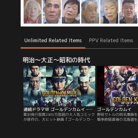
Unlimited Related Items
PPV Related Items
明治～大正～昭和の時代
連続ドラマW ゴールデンカムイ -北海道刺青囚人争奪編-
ゴールデンカムイ
累計発行部数2900万部超の大人気コミック
野田サトルの同名漫画を
が原作の、大ヒット映画『ゴールデンカム
戦争終結直後の北海道を
イ』。映画の続編となる待望のドラマシリ
族の莫大な埋蔵金を巡る
ーズ第1弾をWOWOWで放送・配信ッ！！
描く。
本作は、明治末期の北海道を舞台に描く、