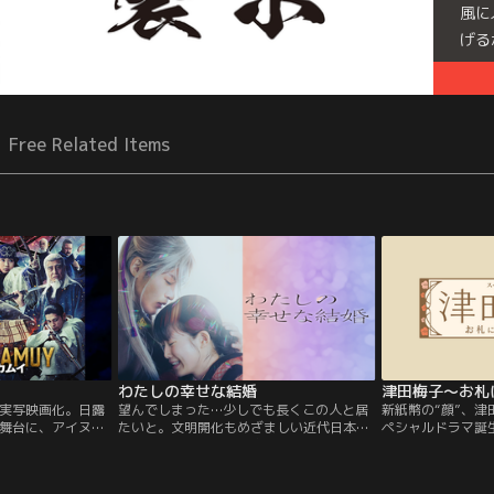
風に
げる
Free Related Items
わたしの幸せな結婚
津田梅子～お札
実写映画化。日露
望んでしまった…少しでも長くこの人と居
新紙幣の“顔”、
舞台に、アイヌ民
たいと。文明開化もめざましい近代日本。
ペシャルドラマ誕
冒険サバイバルを
帝都に屋敷を構える名家の長女・斎森美世
らなる飛躍を誓う
は実母を早くに亡くし、幼い頃から継母と
2024年、20年
異母妹から虐げられて生きてきた。すべて
す。新たに5000