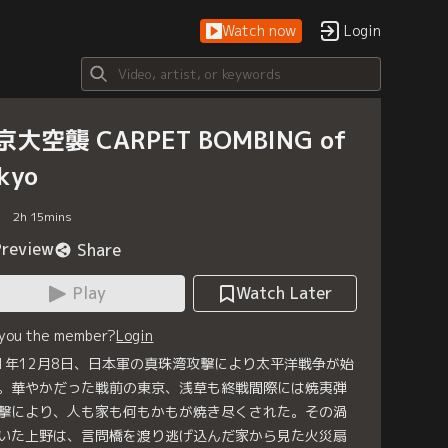
Watch now
Login
京大空襲 CARPET BOMBING of
kyo
2
h
15
mins
Preview
Share
Play
Watch Later
 you the member?
Login
41年12月8日、日本軍の真珠湾攻撃により太平洋戦争が始
。華やかだった戦前の東京、浅草も終戦間際には焼夷弾
撃により、人も家も何もかもが焼き尽くされた。その渦
いた上野は、言問橋を渡り逃げ込んだ家から見た火災扇