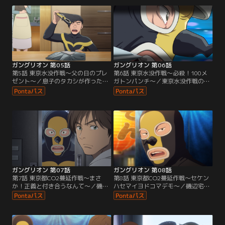
ると、そこには…磯辺の姿が！
の夜、屋台で大荒れ。
ガングリオン 第05話
ガングリオン 第06話
第5話 東京水没作戦～父の日のプレ
第6話 東京水没作戦～必殺！100メ
ゼント～／息子のタカシが作った
ガトンパンチ～／東京水没作戦の現
100メガトンパンチグローブを受け
場で、磯辺は息子の作った100メガ
取った磯辺。翌日の東京水没作戦で
トンパンチグローブを装着してホー
磯辺はグローブを手に取る。
プマンに決死の突撃「父さんは負け
へんで！」
ガングリオン 第07話
ガングリオン 第08話
第7話 東京都CO2蔓延作戦～まさ
第8話 東京都CO2蔓延作戦～セケン
か！正義と付き合うなんて～／磯辺
ハセマイヨドコマデモ～／磯辺宅に
がホープマンの自宅を訪問し、そこ
現れたホープマン。磯辺行きつけの
で出会ったのは義理の妹ユミコ。妻
屋台で男同士2人で酒を酌み交わ
であり姉の節子が一言「正義と付き
す。
合うなんて、、、」