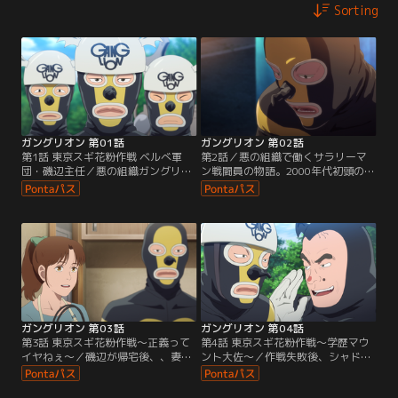
Sorting
ガングリオン 第01話
ガングリオン 第02話
第1話 東京スギ花粉作戦 ベルべ軍
第2話／悪の組織で働くサラリーマ
団・磯辺主任／悪の組織ガングリオ
ン戦闘員の物語。2000年代初頭の東
ンの戦闘員・磯辺。世界征服を目指
京。世界征服を目論む「株式会社ガ
す悪の組織の戦闘員にもサラリーマ
ングリオン」の戦闘員・磯辺。彼の
ンの日常がある。
職場は戦場だ。タイツ一枚で「東京
スギ花粉作戦」や「富士山爆破作
戦」に臨むも、ヒーロー・ホープマ
ンの正義という名の一撃にあっさり
惨敗。コンプラ黎明期、上司の無茶
にもひたすら耐えて奮闘する…すべ
てのはたらく人々に捧ぐ…。
ガングリオン 第03話
ガングリオン 第04話
第3話 東京スギ花粉作戦～正義って
第4話 東京スギ花粉作戦～学歴マウ
イヤねぇ～／磯辺が帰宅後、、妻の
ント大佐～／作戦失敗後、シャドー
節子に迎えられながらも不機嫌。テ
大佐から理不尽な叱責を受けた磯
レビで東京スギ花粉作戦の映像を見
辺。現場では冷静に対応したが、そ