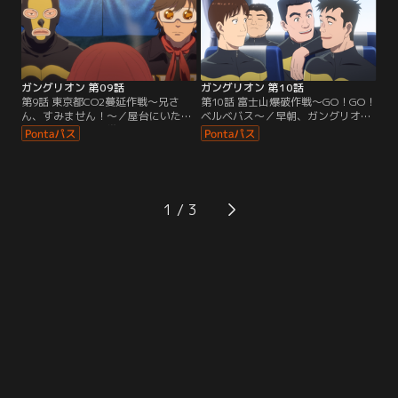
ガングリオン 第09話
ガングリオン 第10話
第9話 東京都CO2蔓延作戦～兄さ
第10話 富士山爆破作戦～GO！GO！
ん、すみません！～／屋台にいた磯
ベルベバス～／早朝、ガングリオン
辺とホープマンの携帯から作戦の出
専用ベルベバスで出発するベルベ軍
動命令が。CO2蔓延作戦でホープマ
団。中にはアルバイト隊員も。磯辺
ンと磯辺が対峙することに。
主任より「富士山爆破作戦」の決行
が宣言される。
1