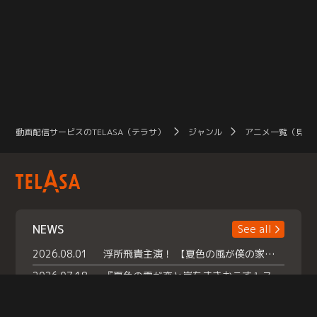
動画配信サービスのTELASA（テラサ）
ジャンル
アニメ一覧（見放
NEWS
See all
2026.08.01
浮所飛貴主演！ 【夏色の風が僕の家にやってきた】 本日よりテラサで独占配信スタート！
2026.07.18
『夏色の雲が恋と嵐をまきおこす』スペシャルメイキング 【Part1】2026年７月18日（土）23時30分～配信スタート！話題のシーンの裏側を大公開！豪華キャスト大集合！ 『武宮家 真夏の家族会議』開催！
2026.07.15
救命医・遥（今田）の《心揺さぶる過去》や、 麻酔科医・権野（船越英一郎）の《謎多きプライベート》など… 《知られざるエピソード》を独占配信！