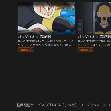
戦」に臨むも、ヒーロー
義という名の一撃にあっ
ラ黎明期、上司の無茶に
奮闘する…すべてのはた
ぐ…。
ガングリオン 第06話
ガングリオン 第07話
第6話 東京水没作戦～必殺！100メガトン
第7話 東京都CO2蔓延
パンチ～／東京水没作戦の現場で、磯辺は
と付き合うなんて～／磯
息子の作った100メガトンパンチグローブ
自宅を訪問し、そこで出
を装着してホープマンに決死の突撃「父さ
妹ユミコ。妻であり姉の
んは負けへんで！」
と付き合うなんて、、、
動画配信サービスのTELASA（テラサ）
ジャンル