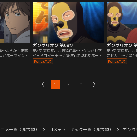
・ホープマンの正
さり惨敗。コンプ
もひたすら耐えて
らく人々に捧
ガングリオン 第08話
ガングリオン 第
作戦～まさか！正義
第8話 東京都CO2蔓延作戦～セケンハセマ
第9話 東京都CO
辺がホープマンの
イヨドコマデモ～／磯辺宅に現れたホープ
ません！～／屋台
会ったのは義理の
マン。磯辺行きつけの屋台で男同士2人で
の携帯から作戦の
節子が一言「正義
酒を酌み交わす。
戦でホープマンと
」
1
2
3
アニメ一覧（見放題）
コメディ・ギャグ一覧（見放題）
ガング