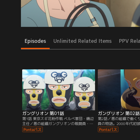
Episodes
Unlimited Related Items
PPV Rel
ガングリオン 第01話
ガングリオン 第02話
第1話 東京スギ花粉作戦 ベルべ軍団・磯辺
第2話／悪の組織で働く
主任／悪の組織ガングリオンの戦闘員・磯
員の物語。2000年代初
辺。世界征服を目指す悪の組織の戦闘員に
を目論む「株式会社ガン
もサラリーマンの日常がある。
員・磯辺。彼の職場は戦
で「東京スギ花粉作戦」