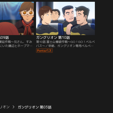
09話
ガングリオン 第10話
2蔓延作戦～兄さん、すみ
第10話 富士山爆破作戦～GO！GO！ベルベ
にいた磯辺とホープマン
バス～／早朝、ガングリオン専用ベルベバ
出動命令が。CO2蔓延作
スで出発するベルベ軍団。中にはアルバイ
磯辺が対峙することに。
ト隊員も。磯辺主任より「富士山爆破作
戦」の決行が宣言される。
リオン
ガングリオン 第03話