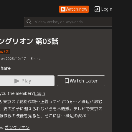
Watch now
Login
ングリオン 第03話
d on 2025/10/17
3
mins
Share
Play
Watch Later
 you the member?
Login
話 東京スギ花粉作戦～正義ってイヤねぇ～／磯辺が帰宅
、妻の節子に迎えられながらも不機嫌。テレビで東京ス
粉作戦の映像を見ると、そこには…磯辺の姿が！
es:
ガングリオン