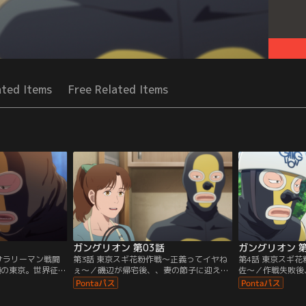
ated Items
Free Related Items
ガングリオン 第03話
ガングリオン 第
サラリーマン戦闘
第3話 東京スギ花粉作戦～正義ってイヤね
第4話 東京スギ
頭の東京。世界征服
ぇ～／磯辺が帰宅後、、妻の節子に迎えら
佐～／作戦失敗後
グリオン」の戦闘
れながらも不機嫌。テレビで東京スギ花粉
尽な叱責を受けた
場だ。タイツ一枚
作戦の映像を見ると、そこには…磯辺の姿
応したが、その夜
や「富士山爆破作
が！