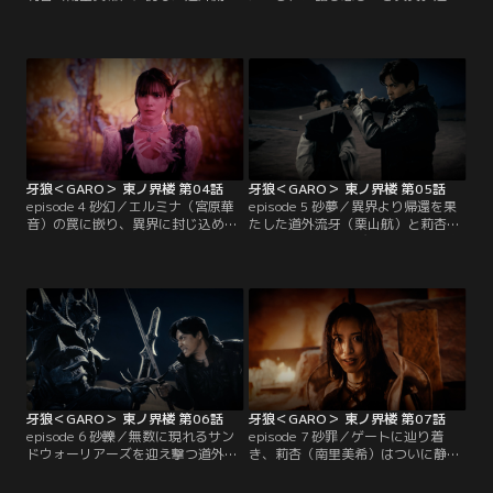
（栗山航）。流牙はホラーからサガ
流牙（栗山航）はサガンの街を襲撃
ンを守る力を求め、主を失った魔戒
するホラーの正体、そしてレクトル
騎士の鎧が納められる“鎧ノ塚”へと
の目的を知ることになる。一方、龍
向かっていた。そこに魔戒法師レク
族の祠を目指す莉杏（南里美希）と
トル（こだまたいち）が怪しく忍び
エルミナ（宮原華音）。「なぜリュ
寄る…。一方、莉杏は龍族のヒデン
メは界楼の後継者に自分を選んだの
（橘ゆかり）から、現在の“界楼”で
か？」葛藤を抱える莉杏の姿にエル
あるリュメに…。【提供：バンダイ
ミナは憤りを隠せずにいた。時同じ
チャンネル】
くして…。【提供：バンダイチャン
ネル】
牙狼＜GARO＞ 東ノ界楼 第04話
牙狼＜GARO＞ 東ノ界楼 第05話
episode 4 砂幻／エルミナ（宮原華
episode 5 砂夢／異界より帰還を果
音）の罠に嵌り、異界に封じ込めら
たした道外流牙（栗山航）と莉杏
れた莉杏（南里美希）。不気味な世
（南里美希）。再び祠を目指す莉杏
界で、幻惑的な試練が執拗に莉杏を
は、自らの未知なるルーツを受け止
襲う。一方、渇きに苦しむサガンの
める覚悟を流牙に語るのだった。そ
街では、アユラ（水上京香）が道外
の頃、サガンの街では、モンマ（片
流牙（栗山航）にレクトル（こだま
岡鶴太郎）とアユラ（水上京香）が
たいち）に救われた過去を語り始め
井戸に満々と湛えられた水に歓喜の
ていた。そこに、莉杏が放った魔界
声を上げていた。一方、ヒデン（橘
竜の稚魚が姿を現す。果たして流牙
ゆかり）を手にかけ…。【提供：バ
は囚われの莉杏を…。【提供：バン
ンダイチャンネル】
ダイチャンネル】
牙狼＜GARO＞ 東ノ界楼 第06話
牙狼＜GARO＞ 東ノ界楼 第07話
episode 6 砂轢／無数に現れるサン
episode 7 砂罪／ゲートに辿り着
ドウォーリアーズを迎え撃つ道外流
き、莉杏（南里美希）はついに静謐
牙（栗山航）とレクトル（こだまた
なる龍ノ国へと足を踏み入れた。時
いち）。 レクトルは、かつてアユラ
を同じくして、道外流牙（栗山航）