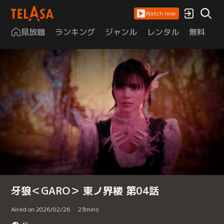
Watch now
見放題
ランキング
ジャンル
レンタル
無料
は
牙狼＜GARO＞ 東ノ界楼 第04話
Aired on 2026/02/26
23
mins