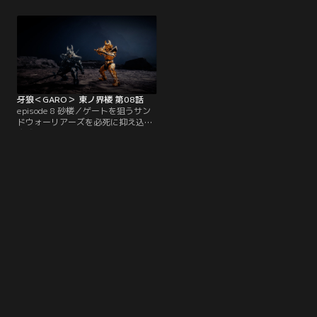
（水上京香）を救うために放った禁
とレクトル（こだまたいち）は、龍
断の儀「救陰放我の術」の代償によ
の輪廻転生の時が迫るなか、ホラー
り、石化した左腕の痛みに苦しんで
侵攻の窮地にあるゲートを守る覚悟
いた。 一方、ヒデンの思念に導かれ
を決める。一方、水を口にした住民
界楼ノ間に戻った莉杏（南里美希）
が暴徒と化し、火の海に包まれたサ
を待っていたのは…。【提供：バン
ガンの街。駆けつけた二人の前
ダイチャンネル】
に…。【提供：バンダイチャンネ
ル】
牙狼＜GARO＞ 東ノ界楼 第08話
episode 8 砂楼／ゲートを狙うサン
ドウォーリアーズを必死に抑え込む
魔戒法師たち。レクトル（こだまた
いち）の窮地に、ホラー・アクアス
からエルミナ（宮原華音）を救った
道外流牙（栗山航）が駆けつける。
ついに幕を開ける、黄金騎士ガロ翔
とホラー・ガルザスの最期の死闘。
流牙はゲートを、そして東方の地を
守り抜くことができるのか……！？
【提供：バンダイチャンネル】