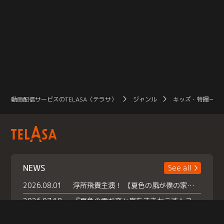
動画配信サービスのTELASA（テラサ）
ジャンル
キッズ・特撮一覧
NEWS
See all
2026.08.01
浮所飛貴主演！ 【夏色の風が僕の家にやってきた】 本日よりテラサで独占配信スタート！
2026.07.18
『夏色の雲が恋と嵐をまきおこす』スペシャルメイキング 【Part1】2026年７月18日（土）23時30分～配信スタート！話題のシーンの裏側を大公開！豪華キャスト大集合！ 『武宮家 真夏の家族会議』開催！
2026.07.15
救命医・遥（今田）の《心揺さぶる過去》や、 麻酔科医・権野（船越英一郎）の《謎多きプライベート》など… 《知られざるエピソード》を独占配信！