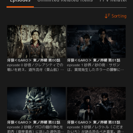
Sorting
牙狼＜GARO＞ 東ノ界楼 第00話
牙狼＜GARO＞ 東ノ界楼 第01話
episode 0 砂音／クレアシティでの
episode 1 砂界／砂の街・サガン
戦いを終え、道外流牙（栗山航）
は、異常発生したホラーの襲撃によ
は、リュメのもとを目指し、荒野を
り、窮地に陥っていた。魔戒法師の
往く。魔導輪ザルバ（影山ヒロノ
莉杏（南里美希）とエルミナ（宮原
ブ）と語らいながら、流牙は魔戒法
華音）は、サガンの住民を救いなが
師・莉杏（南里美希）とともに駆け
らホラーを駆逐していく。そこへ、
抜けてきた、数々の戦いの日々を振
廃棄物を纏った巨躯のホラー・ザグ
り返っていく。【提供：バンダイチ
ダムが出現し、莉杏たちと激闘を繰
ャンネル】
り広げる。戦いの最中、突如とし
て“謎の魔戒騎士”が顕現。【提供：
バンダイチャンネル】
牙狼＜GARO＞ 東ノ界楼 第02話
牙狼＜GARO＞ 東ノ界楼 第03話
episode 2 砂鎧／ガロの鎧の浄化を
episode 3 砂獄／レクトル（こだま
莉杏（南里美希）に託した道外流牙
たいち）が語る恐るべき真実。道外