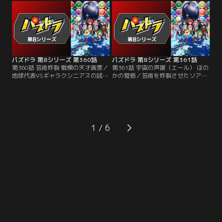
ジーナは、宇宙船トクザワのエンジ
諭吉は少しずつ追い詰められてい
ンの設計者でもあった。バトルが始
く。まるでバトルの流れを掌握する
まると、ネジーナはいきなりスキル
ようなネジーナのパズドラ。苦しい
選択に悩み始める。マイペースな態
試合の中で、諭吉の考える勝利の可
度に困惑する諭吉だが……。
能性とは！？
パズドラ 第8シリーズ 第360話
パズドラ 第8シリーズ 第361話
第360話 芸術炸裂 戦慄の天才画家／
第361話 宇宙の声援（エール） ほの
地球代表VSギャラクシニアスの試合
かの覚悟／芸術を炸裂させたソアラ
はとうとう最終第5戦を迎え、姫野
にゲージを削られるほのか。そんな
ほのかと天才画家・ソアラが激突す
ほのかのもとに、宇宙で出会ったフ
る。大一番の舞台に気合充分のほの
ァンたちが駆けつける。声援を受け
かに対し、ソアラは物静かで内気な
たアイドルほのかのテンションは最
様子。ほのかは序盤でリードして勢
高潮に。それを見たソアラは、かつ
いに乗ろうとするが、試合の最中ソ
て画家としての自分にもファンがい
1
アラにとんでもない変化が訪れる！
たことを思うのだった。会場全体を
巻き込む二人のバトルの結末は！？