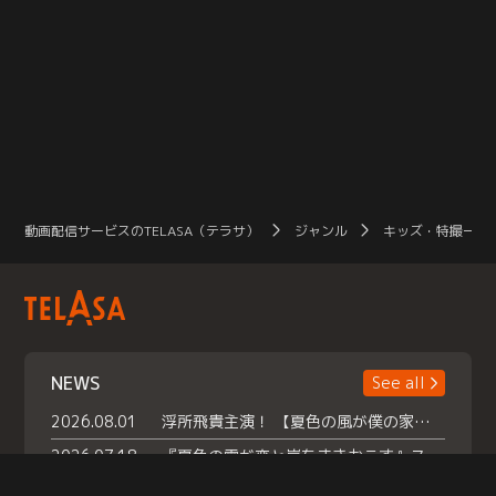
動画配信サービスのTELASA（テラサ）
ジャンル
キッズ・特撮一覧
NEWS
See all
2026.08.01
浮所飛貴主演！ 【夏色の風が僕の家にやってきた】 本日よりテラサで独占配信スタート！
2026.07.18
『夏色の雲が恋と嵐をまきおこす』スペシャルメイキング 【Part1】2026年７月18日（土）23時30分～配信スタート！話題のシーンの裏側を大公開！豪華キャスト大集合！ 『武宮家 真夏の家族会議』開催！
2026.07.15
救命医・遥（今田）の《心揺さぶる過去》や、 麻酔科医・権野（船越英一郎）の《謎多きプライベート》など… 《知られざるエピソード》を独占配信！