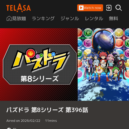
Watch now
見放題
ランキング
ジャンル
レンタル
無料
は
パズドラ 第8シリーズ 第396話
Aired on 2026/02/22
11
mins