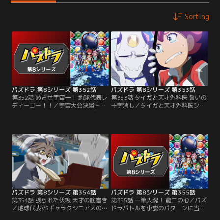
Sorting
パズドラ 第8シリーズ 第352話
パズドラ 第8シリーズ 第353話
第352話 めざせ宇宙一！ 地球代表レ
第353話 タイガと天才外科医 誓いの
ディーゴー！！／宇宙大会決勝トー
十字消し／タイガと天才外科医シュ
ナメント一回戦、地球代表VSディレ
ネイガーの十字消し対決！ 数々の患
クシア星代表ギャラクシニアスのバ
者を救ってきたシュネイガーは、患
トルが始まる！ 第一戦は明石タイガ
者たちの笑顔のために宇宙大会で勝
VS天才外科医シュネイガー！ 宇宙
利すると誓う。その心意気に感動す
のあらゆる天才を集めたギャラクシ
るタイガだが、シュネイガーは突
ニアスは強敵揃い。冷静な試合運び
然、大会が終わったらパズドラをや
をするシュネイガーに、タイガは
めると口にする。タイガは大ショッ
熱々の魂でぶつかる！
クで……！
パズドラ 第8シリーズ 第354話
パズドラ 第8シリーズ 第355話
第354話 張られた伏線 天才の筋書き
第355話 一筆入魂！ 龍二の心／パズ
／地球代表VSギャラクシニアスの第
ドラバトルを小説のパターンに当て
2戦に登場するのは龍二。心を落ち
はめて優位な展開を作り出すピッツ