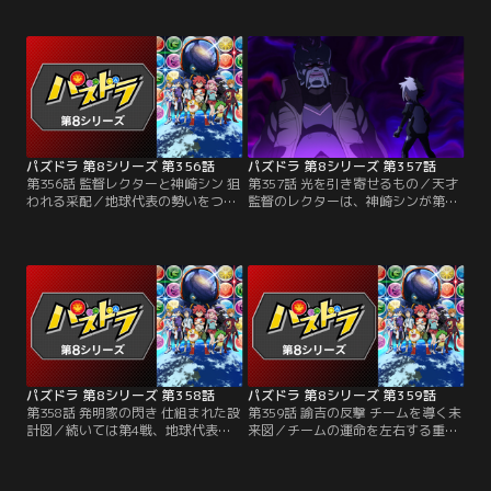
着けて試合へとのぞむ龍二だが、相
に、ペースを乱されてしまう龍二。
手が姿を現さない。対戦相手は超売
しかし龍二は諦めずにペンをふる
れっ子の天才小説家・ピッツで、締
い、自分のパズドラに集中する。盤
切前の原稿に追われていたのだっ
面が応えてくれることを信じて誠実
た。だがバトルが始まると、ピッツ
に向き合う龍二を見て、ふとピッツ
は独自の物語を紡いで龍二を引き込
はかつての自分を思い出す。
もうとする！
パズドラ 第8シリーズ 第356話
パズドラ 第8シリーズ 第357話
第356話 監督レクターと神崎シン 狙
第357話 光を引き寄せるもの／天才
われる采配／地球代表の勢いをつけ
監督のレクターは、神崎シンが第3
るため、さくらは第3戦の出場選手
戦に出ることを読んでいた。試合中
に神崎シンを選ぶ。ギャラクシニア
にブツブツぼやいて相手の心理を乱
スからも実力者が来るかと思いき
すのがレクターのやり口。シンには
や、ほとんど試合に出ることのない
通用しないかに見えたが、レクター
監督レクターがステージに上がって
の「神書の管理者・メタトロン」の
くる。予想が外れたことを疑問に思
高い防御力は簡単に崩せない。つい
うさくらだが、シンはいつも通りに
に試合はターン8までもつれ込む！
試合を始めて……。
パズドラ 第8シリーズ 第358話
パズドラ 第8シリーズ 第359話
第358話 発明家の閃き 仕組まれた設
第359話 諭吉の反撃 チームを導く未
計図／続いては第4戦、地球代表の
来図／チームの運命を左右する重要
ために諭吉が率先して出場を引き受
な局面で、諭吉はスキルを効果的に
ける。ギャラクシニアスの4番手は
使い主導権を得ようとする。しかし
ネジーナ。天才発明家と称されるネ
ネジーナも次々とスキルを発動し、