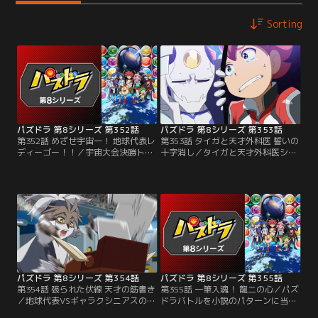
Sorting
パズドラ 第8シリーズ 第352話
パズドラ 第8シリーズ 第353話
第352話 めざせ宇宙一！ 地球代表レ
第353話 タイガと天才外科医 誓いの
ディーゴー！！／宇宙大会決勝トー
十字消し／タイガと天才外科医シュ
ナメント一回戦、地球代表VSディレ
ネイガーの十字消し対決！ 数々の患
クシア星代表ギャラクシニアスのバ
者を救ってきたシュネイガーは、患
トルが始まる！ 第一戦は明石タイガ
者たちの笑顔のために宇宙大会で勝
VS天才外科医シュネイガー！ 宇宙
利すると誓う。その心意気に感動す
のあらゆる天才を集めたギャラクシ
るタイガだが、シュネイガーは突
ニアスは強敵揃い。冷静な試合運び
然、大会が終わったらパズドラをや
をするシュネイガーに、タイガは
めると口にする。タイガは大ショッ
熱々の魂でぶつかる！
クで……！
パズドラ 第8シリーズ 第354話
パズドラ 第8シリーズ 第355話
第354話 張られた伏線 天才の筋書き
第355話 一筆入魂！ 龍二の心／パズ
／地球代表VSギャラクシニアスの第
ドラバトルを小説のパターンに当て
2戦に登場するのは龍二。心を落ち
はめて優位な展開を作り出すピッツ