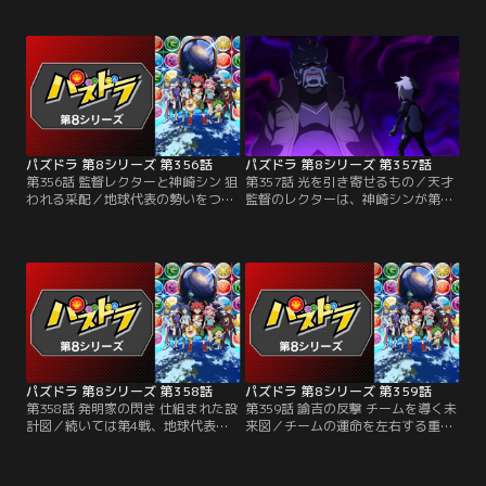
着けて試合へとのぞむ龍二だが、相
に、ペースを乱されてしまう龍二。
手が姿を現さない。対戦相手は超売
しかし龍二は諦めずにペンをふる
れっ子の天才小説家・ピッツで、締
い、自分のパズドラに集中する。盤
切前の原稿に追われていたのだっ
面が応えてくれることを信じて誠実
た。だがバトルが始まると、ピッツ
に向き合う龍二を見て、ふとピッツ
は独自の物語を紡いで龍二を引き込
はかつての自分を思い出す。
もうとする！
パズドラ 第8シリーズ 第356話
パズドラ 第8シリーズ 第357話
第356話 監督レクターと神崎シン 狙
第357話 光を引き寄せるもの／天才
われる采配／地球代表の勢いをつけ
監督のレクターは、神崎シンが第3
るため、さくらは第3戦の出場選手
戦に出ることを読んでいた。試合中
に神崎シンを選ぶ。ギャラクシニア
にブツブツぼやいて相手の心理を乱
スからも実力者が来るかと思いき
すのがレクターのやり口。シンには
や、ほとんど試合に出ることのない
通用しないかに見えたが、レクター
監督レクターがステージに上がって
の「神書の管理者・メタトロン」の
くる。予想が外れたことを疑問に思
高い防御力は簡単に崩せない。つい
うさくらだが、シンはいつも通りに
に試合はターン8までもつれ込む！
試合を始めて……。
パズドラ 第8シリーズ 第358話
パズドラ 第8シリーズ 第359話
第358話 発明家の閃き 仕組まれた設
第359話 諭吉の反撃 チームを導く未
計図／続いては第4戦、地球代表の
来図／チームの運命を左右する重要
ために諭吉が率先して出場を引き受
な局面で、諭吉はスキルを効果的に
ける。ギャラクシニアスの4番手は
使い主導権を得ようとする。しかし
ネジーナ。天才発明家と称されるネ
ネジーナも次々とスキルを発動し、