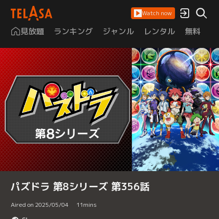
Watch now
見放題
ランキング
ジャンル
レンタル
無料
は
パズドラ 第8シリーズ 第356話
Aired on 2025/05/04
11
mins