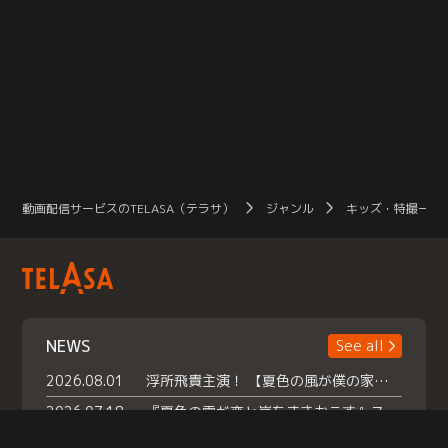
動画配信サービスのTELASA（テラサ）
ジャンル
キッズ・特撮一覧
NEWS
See all
2026.08.01
浮所飛貴主演！ 【夏色の風が僕の家にやってきた】 本日よりテラサで独占配信スタート！
2026.07.18
『夏色の雲が恋と嵐をまきおこす』スペシャルメイキング 【Part1】2026年７月18日（土）23時30分～配信スタート！話題のシーンの裏側を大公開！豪華キャスト大集合！ 『武宮家 真夏の家族会議』開催！
2026.07.15
救命医・遥（今田）の《心揺さぶる過去》や、 麻酔科医・権野（船越英一郎）の《謎多きプライベート》など… 《知られざるエピソード》を独占配信！