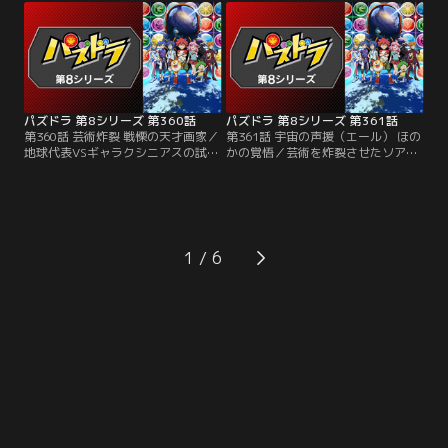
ジーナは、宇宙船トクザワのエンジ
諭吉は少しずつ追い詰められてい
ンの設計者でもあった。バトルが始
く。まるでバトルの流れを掌握する
まると、ネジーナはいきなりスキル
ようなネジーナのパズドラ。苦しい
選択に悩み始める。マイペースな態
試合の中で、諭吉の考える勝利の可
度に困惑する諭吉だが……。
能性とは！？
パズドラ 第8シリーズ 第360話
パズドラ 第8シリーズ 第361話
第360話 芸術炸裂 戦慄の天才画家／
第361話 宇宙の声援（エール） ほの
地球代表VSギャラクシニアスの試合
かの覚悟／芸術を炸裂させたソアラ
はとうとう最終第5戦を迎え、姫野
にゲージを削られるほのか。そんな
ほのかと天才画家・ソアラが激突す
ほのかのもとに、宇宙で出会ったフ
る。大一番の舞台に気合充分のほの
ァンたちが駆けつける。声援を受け
かに対し、ソアラは物静かで内気な
たアイドルほのかのテンションは最
様子。ほのかは序盤でリードして勢
高潮に。それを見たソアラは、かつ
いに乗ろうとするが、試合の最中ソ
て画家としての自分にもファンがい
1
アラにとんでもない変化が訪れる！
たことを思うのだった。会場全体を
巻き込む二人のバトルの結末は！？