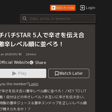
Watch now
Login
チバチSTAR 5人で辛さを伝え合
激辛レベル順に並べろ！
d on 2026/05/30
22
mins
Official Website
Share
Play
Watch Later
 you the member?
Login
で辛さを伝え合い激辛レベル順に並べろ！／KEY TO LIT
戦！自分はどの辛さレベル？お互いに辛さを伝え合い、
特製の激辛ジュース＆激辛スンドゥブを正しいレベル順
び替えられるか！？