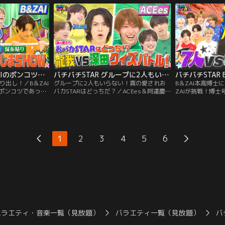
NEWS加藤シゲア
TO LITに目利
バチバチSTAR B＆ZAIのポンコツをあぶり出し！
バチバチSTAR グループに2人もいらない！真の愛されおバカSTARはどっちだ？
り出し！／B＆ZAI
グループに2人もいらない！真の愛されお
B＆ZAI本高博士
ポンコツであって
バカSTARはどっちだ？／ACEes＆阿達慶
ZAIが挑戦！博士
集めたB＆ZAIの
が挑戦！グループにおバカキャラは2人も
人が協力して挑む
本当かどうかを実
いらない！小学生レベルの一般常識クイズ
対して本高博士が
！？紙飛行機が飛
で珍回答続出！龍我と深田はどう答えるの
体誰が！？
か！？真の愛されおバカSTARになるのはど
っちだ！？
1
2
3
4
5
6
バラエティ・音楽一覧（見放題）
バラエティ一覧（見放題）
バ