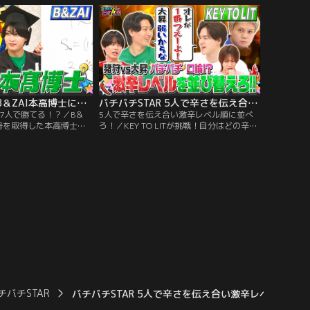
キも登場！果たしてKEY
き力はあるのか！？
バチバチSTAR B＆ZAI本高博士に7人で勝てる！？
バチバチSTAR 5人で辛さを伝え合い激辛レベル順に並べろ！
に7人で勝てる！？／B＆
5人で辛さを伝え合い激辛レベル順に並べ
号を取得した本高博士に7
ろ！／KEY TO LITが挑戦！自分はどの辛さ
！一見難しそうな問題に
レベル？お互いに辛さを伝え合い、番組特
簡単な解き方を披露！
製の激辛ジュース＆激辛スンドゥブを正し
いレベル順に並び替えられるか！？
チバチSTAR
バチバチSTAR 5人で辛さを伝え合い激辛レベル順に