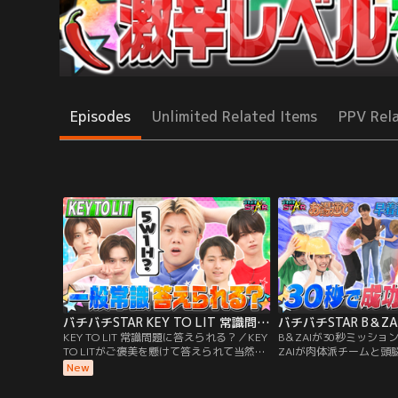
Episodes
Unlimited Related Items
PPV Rel
バチバチSTAR KEY TO LIT 常識問題に答えられる？
KEY TO LIT 常識問題に答えられる？／KEY
B＆ZAIが30秒ミッショ
TO LITがご褒美を懸けて答えられて当然の
ZAIが肉体派チームと頭
一般常識問題に挑戦！中にはSTARTOの先
れ 「早着替え」「絵し
New
輩に関する問題も！スターになるのは誰？
「お湯運び」 4種目のミ
挑戦！ スターになるの