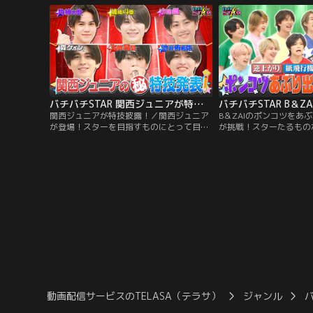
バチバチSTAR 関西ジュニアが特技披露！
関西ジュニアが特技披露！／関西ジュニア
B＆ZAIのポンコツをあぶ
が登場！スターを目指すものにとって目を
が挑戦！スターたるもの
引く特技は重要！注目の関西ジュニア6人
はならない！番組が独自で
が タップダンス・ゴルフリフティングなど
ポンコツ情報をもとに 
特技を披露！バチバチSTARに選ばれるのは
証！逆上がりが出来ない
誰だ！？
ばせない！？果たして一
動画配信サービスのTELASA（テラサ）
ジャンル