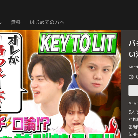
ル
無料
はじめての方へ
バ
い
Aire
Are
5人
が挑
番組
に並