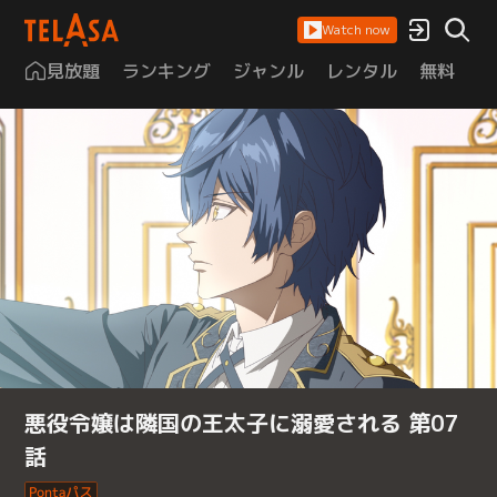
Watch now
見放題
ランキング
ジャンル
レンタル
無料
は
悪役令嬢は隣国の王太子に溺愛される 第07
話