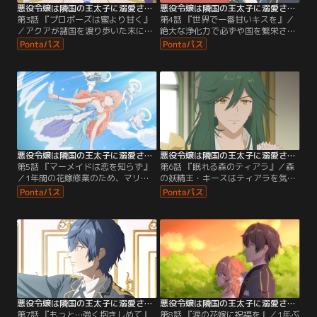
悪役令嬢は隣国の王太子に溺愛される 第03話
悪役令嬢は隣国の王太子に溺愛される 第04話
第3話 『プロポーズは蜜より甘く』
第4話 『世界で一番甘いキスを』／
／アクアが諸国を渡り歩いた末にラ
絶大な浄化力で必ずや国を繁栄させ
ピスラズリ王国の学園に転入したの
るであろう「聖なる祈り」の力が覚
は、1年前のこと。「マリンフォレ
醒したという報告を受け「……欲し
スト王国の王太子としてふさわしく
いな」とエリオットと話すアクア。
ありたい」という一心で学業に励ん
その頃、花嫁修業のためマリンフォ
でいたアクアだが、その心を唯一動
レストに向かう準備を済ませたティ
かしたのがティアラの笑顔だった。
アラは、アクアがなかなか迎えに来
そんな隣国の王太子の婚約者への禁
ず、アカリに心変わりしてしまうの
断の恋が、思いがけないチャンスが
ではないかという不安にかられてい
巡ったことで…。
た。
悪役令嬢は隣国の王太子に溺愛される 第05話
悪役令嬢は隣国の王太子に溺愛される 第06話
第5話 『マーメイドは恋を知らず』
第6話 『眠れる森のティアラ』／森
／1年間の花嫁修業のため、マリン
の妖精王・キースはティアラを気に
フォレスト王国にやって来たティア
入り、困ったときに力になることを
ラ。初めて見た海の美しさに魅了さ
約束する。ティアラは一刻も早くア
れてはしゃぐものの、なぜか海の妖
クアの役に立てるようマリンフォレ
精たちには嫌われてしまう。さらに
スト王国について熱心に勉強をして
そこへあらわれた、一人の少女--。
いるティアラだが、仕事のためとは
それは、アカリがティアラに警告し
いえアイシラが頻繁にアクアの執務
ていた「続編のヒロイン」アイシラ
室に来ていることを知り驚く。そし
だった。
て、自分にできることをしよう
と…。
悪役令嬢は隣国の王太子に溺愛される 第07話
悪役令嬢は隣国の王太子に溺愛される 第08話
第7話 『もっと…強く抱きしめて』
第8話 『涙の花嫁に祝福を』／1年ぶ