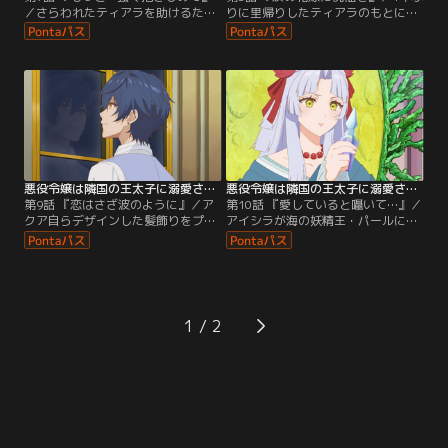
／さらわれたティアラを助けるた
りに里帰りしたティアラのもとにハ
め、王族のみに伝えられている道を
ルトナイツとアカリが訪れた。アカ
通って、次々と襲いかかる罠を打ち
リはティアラの結婚を祝うとともに
払いながら森の妖精王・キースの玉
お守りのピアスを贈る。そしてマリ
座へ突き進むアクア。その頃、ティ
ンフォレストに戻り、迎えた結婚式
アラは森の妖精たちにせがまれてお
前日--。誰かが、ティアラの部屋の
菓子を作っていた。「これ以上、お
扉を叩く。一大イベント前の突然の
互いに誤解し続けたくない」という
来客はティアラに卒業パーティ直前
思いで、早くアクアのもとに帰りた
の出来事を思い出させるが……。
いと願うティアラだったが……。
悪役令嬢は隣国の王太子に溺愛される 第09話
悪役令嬢は隣国の王太子に溺愛される 第10話
第9話 『恋はさざ波のように』／ア
第10話 『愛していると囁いて…』／
クア自らデザインした髪飾りをプレ
アイシラが海の妖精王・パールに追
ゼントしてもらったティアラ。結婚
い返されたことをティアラたちに報
式を終えても、2人のお互いを想う
告していると、クレイルとキースが
気持ちは高まるばかりだ。だが、甘
やってくる。さらに、クレイルが持
く幸せな日々を過ごすティアラを不
参した珊瑚の紅茶の中から小さな姿
可解な事件が襲う。何度クッキーを
のパールがあらわれて！？ クレイル
焼いても、その場から1枚消えてし
とパールが相思相愛なのにすれ違っ
1
まうのだ。またその頃、美しかった
ていることに気をもむティアラ。ア
マリンフォレストの海が黒く沈み不
クアは…。
穏な様子をたたえていて……。