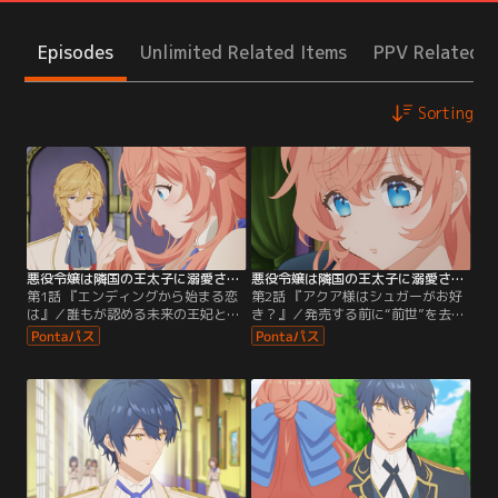
Episodes
Unlimited Related Items
PPV Related I
Sorting
悪役令嬢は隣国の王太子に溺愛される 第01話
悪役令嬢は隣国の王太子に溺愛される 第02話
第1話 『エンディングから始まる恋
第2話 『アクア様はシュガーがお好
は』／誰もが認める未来の王妃とし
き？』／発売する前に“前世”を去
て、学園中の生徒から憧れられてい
り、プレイできなかった続編ゲーム
るティアラローズ。しかし、婚約中
のメインキャラクター・アクアステ
の王太子・ハルトナイツが転校生の
ィードから突然の求婚を受けたティ
アカリに心変わりしてしまう。ショ
アラ。思いも寄らない展開に戸惑い
ックで倒れたティアラは、自分
ながらも、アクアからの積極的なア
が“前世”で大好きだった乙女ゲーム
プローチに心をときめかせる。ゲー
『ラピスラズリの指輪』の世界に
ム内で「ヒロイン」が親密度の一番
「悪役令嬢」として転生しているこ
高いキャラと過ごす「妖精の星祭
とに気づく。
り」イベントも発生し…。