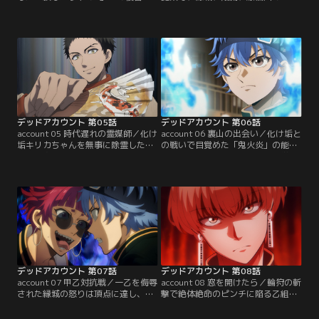
誓い、弥電学園への入学を決めた縁
は化け垢の除霊へ向かう。霞流と漆
城。さっそく電能のテストを受ける
栖川の連携で除霊は順調と思えたそ
が、すぐに霊力切れで倒れてしま
の時…、中級以上とされる特殊能力
う。追い詰められた縁城。そして
を持った化け垢が現れる！ 霞流と漆
「蒼い炎」を目の敵にする者から飛
栖川の攻撃が一切効かず、絶体絶命
ぶ「非難」「罵声」の数々。しかし
の窮地に追い込まれた3人。しかし
炎上系配信者である縁城にとって、
その時、縁城の能力に隠された新た
それこそが力の源だった…！？【提
な秘密が発覚する…！？【提供：バ
供：バンダイチャンネル】
ンダイチャンネル】
デッドアカウント 第05話
デッドアカウント 第06話
account 05 時代遅れの霊媒師／化け
account 06 裏山の出会い／化け垢と
垢キリカちゃんを無事に除霊した矢
の戦いで目覚めた「鬼火炎」の能力
先、「寂しがり屋のK」が3人の背後
をコントロールするため、弥電学園
に現れる。妹・緋里の仇を討つため
公式マスコットキャラクター・でん
立ち上がろうとする縁城だったが、
みちゃんと格闘訓練を始める縁城。
Kの圧倒的な力を前に何もできずに
そしてついに「K除霊計画」が始動
いた…。その時、3人の元に痣木先
する！ しかし参加するには、甲乙戦
生が現れる！ 「生ける伝説」と呼ば
でその能力を認められる必要がある
れたアナログの霊能者と宿敵「寂し
という。「K除霊計画」に向けて一
がり屋のK」との戦いの行方
階乙組は全員で訓練に臨むこと
は…！？【提供：バンダイチャンネ
に…！【提供：バンダイチャンネ
ル】
ル】
デッドアカウント 第07話
デッドアカウント 第08話
account 07 甲乙対抗戦／一乙を侮辱
account 08 窓を開けたら／輪狩の斬
された縁城の怒りは頂点に達し、ヒ
撃で絶体絶命のピンチに陥る乙組。
ートアップする乙組と甲組の対立。
羽住の能力で危機を脱するも、霞流
甲乙戦に向けてそれぞれが訓練に励
と輪狩、縁城と鋭義、羽住と大和田