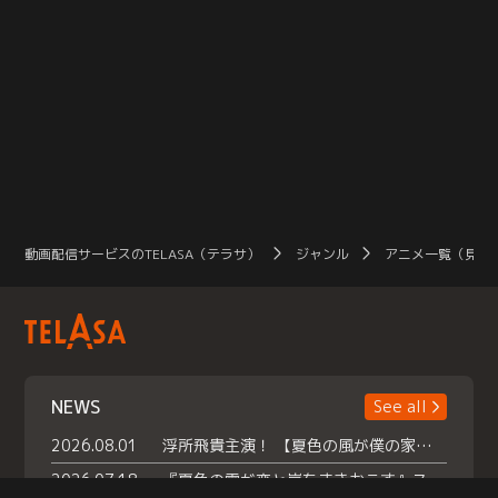
動画配信サービスのTELASA（テラサ）
ジャンル
アニメ一覧（見放
NEWS
See all
2026.08.01
浮所飛貴主演！ 【夏色の風が僕の家にやってきた】 本日よりテラサで独占配信スタート！
2026.07.18
『夏色の雲が恋と嵐をまきおこす』スペシャルメイキング 【Part1】2026年７月18日（土）23時30分～配信スタート！話題のシーンの裏側を大公開！豪華キャスト大集合！ 『武宮家 真夏の家族会議』開催！