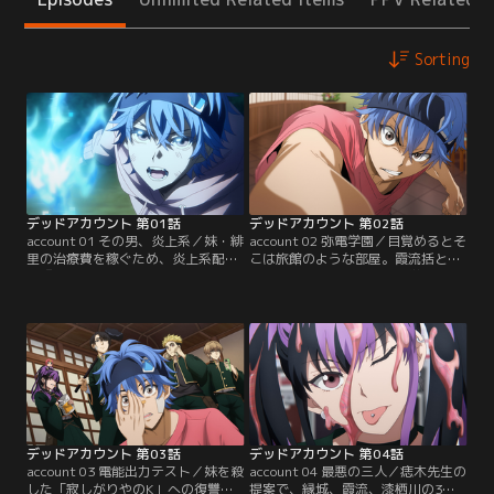
Sorting
デッドアカウント 第01話
デッドアカウント 第02話
account 01 その男、炎上系／妹・緋
account 02 弥電学園／目覚めるとそ
里の治療費を稼ぐため、炎上系配信
こは旅館のような部屋。霞流括と名
者『煽りんご』として活動していた
乗る男が、ここは霊媒師の学校「弥
縁城蒼吏は、突然現れた男に「妹は
電学園」だという。学校を案内され
一か月前に死んでいる」と告げられ
る縁城は、教師・痣木宵丸から自身
る。昨日まで届いていたはずのメッ
が「電能」に開眠したこと、そして
セージは一体--？ 次の瞬間、スマホ
妹・緋里がある強力な化け垢に殺さ
から死んだはずの緋里が出現！ 妹を
れたという事実を聞かされる。化け
救いたいという思いに呼応し、縁城
垢と戦う力を得た縁城の、新たな戦
のスマホから蒼い炎が噴き出す…！
いが始まる----【提供：バンダイチ
【提供：バンダイチャンネル】
ャンネル】
デッドアカウント 第03話
デッドアカウント 第04話
account 03 電能出力テスト／妹を殺
account 04 最悪の三人／痣木先生の
した「寂しがりやのK」への復讐を
提案で、縁城、霞流、漆栖川の3人