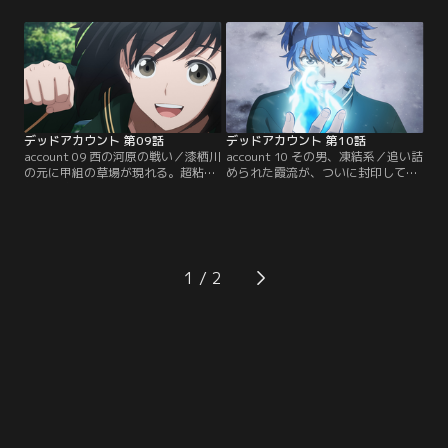
み、闘志を燃やす。甲乙戦の舞台は
が対峙することに。羽住と霞流は幼
「仮想草津」。それぞれの思いが交
少期からの付き合いだった。修行と
錯する中、ついに甲乙戦が開幕す
いう名の暴力を受けて育った羽住を
る…！ 分散して攻める甲組に対し、
救い出したのは、他ならぬ霞流だっ
チームプレーで挑む乙組。果たして
た…。霞流を救うために羽住は霞流
戦いの行方は…！？【提供：バンダ
の元へと急ぐ…！【提供：バンダイ
イチャンネル】
チャンネル】
デッドアカウント 第09話
デッドアカウント 第10話
account 09 西の河原の戦い／漆栖川
account 10 その男、凍結系／追い詰
の元に甲組の草場が現れる。超粘着
められた霞流が、ついに封印してい
気質の漆栖川と、超恋愛体質で色ん
た技を解放する…！ 「炎上」から逃
な男をすぐに好きになる草場--対照
げ続けてきた霞流。消し去りたかっ
的な二人の戦いの行方は！？ 縁城と
た過去と向き合い、輪狩を打ち倒す
鋭義の戦いでは、意外にも鋭義が苦
ことができるのか！？ その時--仮想
戦を強いられていた。秘密の訓練を
草津の街に突然化け垢の反応が…！
重ねてきた縁城の実力は！？ 甲組と
新たな脅威が迫る！？【提供：バン
1
乙組、それぞれの戦いは最終盤へ向
ダイチャンネル】
かう！【提供：バンダイチャンネ
ル】