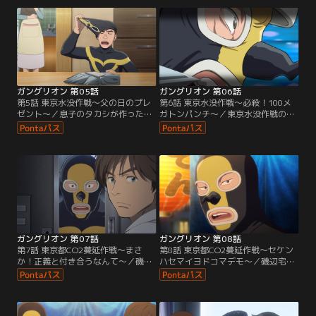
ると、そこには…磯辺の姿が！
の夜、屋台で大荒れ。
ガングリオン 第05話
ガングリオン 第06話
第5話 東京水没作戦～父の日のプレ
第6話 東京水没作戦～必殺！100メ
ゼント～／息子のタカシが作った
ガトンパンチ～／東京水没作戦の現
100メガトンパンチグローブを受け
場で、磯辺は息子の作った100メガ
取った磯辺。翌日の東京水没作戦で
トンパンチグローブを装着してホー
磯辺はグローブを手に取る。
プマンに決死の突撃「父さんは負け
へんで！」
ガングリオン 第07話
ガングリオン 第08話
第7話 東京都CO2蔓延作戦～まさ
第8話 東京都CO2蔓延作戦～セケン
か！正義と付き合うなんて～／磯辺
ハセマイヨドコマデモ～／磯辺宅に
がホープマンの自宅を訪問し、そこ
現れたホープマン。磯辺行きつけの
で出会ったのは義理の妹ユミコ。妻
屋台で男同士2人で酒を酌み交わ
であり姉の節子が一言「正義と付き
す。
合うなんて、、、」