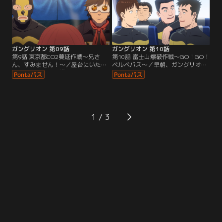
ガングリオン 第09話
ガングリオン 第10話
第9話 東京都CO2蔓延作戦～兄さ
第10話 富士山爆破作戦～GO！GO！
ん、すみません！～／屋台にいた磯
ベルベバス～／早朝、ガングリオン
辺とホープマンの携帯から作戦の出
専用ベルベバスで出発するベルベ軍
動命令が。CO2蔓延作戦でホープマ
団。中にはアルバイト隊員も。磯辺
ンと磯辺が対峙することに。
主任より「富士山爆破作戦」の決行
が宣言される。
1