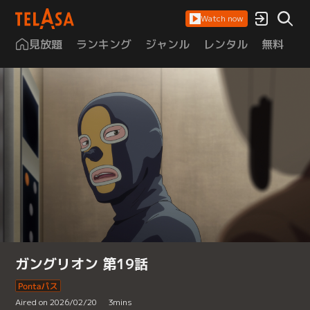
Watch now
見放題
ランキング
ジャンル
レンタル
無料
は
ガングリオン 第19話
Aired on 2026/02/20
3
mins