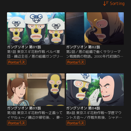
Sorting
ガングリオン 第01話
ガングリオン 第02話
第1話 東京スギ花粉作戦 ベルべ軍
第2話／悪の組織で働くサラリーマ
団・磯辺主任／悪の組織ガングリオ
ン戦闘員の物語。2000年代初頭の東
ンの戦闘員・磯辺。世界征服を目指
京。世界征服を目論む「株式会社ガ
す悪の組織の戦闘員にもサラリーマ
ングリオン」の戦闘員・磯辺。彼の
ンの日常がある。
職場は戦場だ。タイツ一枚で「東京
スギ花粉作戦」や「富士山爆破作
戦」に臨むも、ヒーロー・ホープマ
ンの正義という名の一撃にあっさり
惨敗。コンプラ黎明期、上司の無茶
にもひたすら耐えて奮闘する…すべ
てのはたらく人々に捧ぐ…。
ガングリオン 第03話
ガングリオン 第04話
第3話 東京スギ花粉作戦～正義って
第4話 東京スギ花粉作戦～学歴マウ
イヤねぇ～／磯辺が帰宅後、、妻の
ント大佐～／作戦失敗後、シャドー
節子に迎えられながらも不機嫌。テ
大佐から理不尽な叱責を受けた磯
レビで東京スギ花粉作戦の映像を見
辺。現場では冷静に対応したが、そ