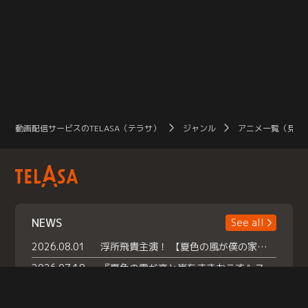
動画配信サービスのTELASA（テラサ）
ジャンル
アニメ一覧（見放
NEWS
See all
2026.08.01
浮所飛貴主演！ 【夏色の風が僕の家にやってきた】 本日よりテラサで独占配信スタート！
2026.07.18
『夏色の雲が恋と嵐をまきおこす』スペシャルメイキング 【Part1】2026年７月18日（土）23時30分～配信スタート！話題のシーンの裏側を大公開！豪華キャスト大集合！ 『武宮家 真夏の家族会議』開催！
2026.07.15
救命医・遥（今田）の《心揺さぶる過去》や、 麻酔科医・権野（船越英一郎）の《謎多きプライベート》など… 《知られざるエピソード》を独占配信！