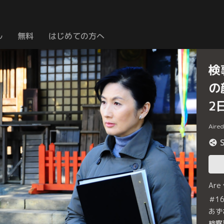
ル
無料
はじめての方へ
検
の
2
Aire
Are
＃1
あず
検察