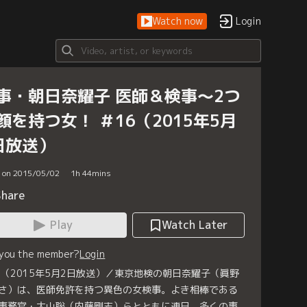
Watch now
Login
事・朝日奈耀子 医師＆検事～2つ
顔を持つ女！ ＃16（2015年5月
日放送）
d on 2015/05/02
1
h
44
mins
Share
Play
Watch Later
 you the member?
Login
6（2015年5月2日放送）／東京地検の朝日奈耀子（眞野
さ）は、医師免許を持つ異色の女検事。よき相棒である
事務官・大山聡（内藤剛志）らとともに連日、多くの事