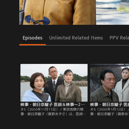
Episodes
Unlimited Related Items
PPV Rel
検事・朝日奈耀子 医師＆検事～2つの顔を持つ女！ ＃5（2006年11月11日）
＃5（2006年11月11日）／東京地検の検
＃6（2008年1月12日
事・朝日奈耀子（眞野あずさ）は、医師免
事・朝日奈耀子（眞野あ
許を持つ異色の女検事。上司の倉持刑事部
許を持つ異色の女検事。
長（北村総一朗）や、よき相棒である検察
上司・倉持刑事部長（北
事務官・大山（内藤剛志）らとともに、連
き相棒である検察事務官