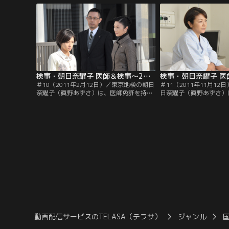
日、多くの事件を担当している。ある朝、
志）、最近加わった新任
耀子は二日酔いのぼーっとした頭でテレビ
（松田悟志）、北野留美
のニュースを眺めていた。
とともに、連日、多くの
る。
検事・朝日奈耀子 医師＆検事～2つの顔を持つ女！ ＃10（2011年2月12日）
＃10（2011年2月12日）／東京地検の朝日
＃11（2011年11月1
奈耀子（眞野あずさ）は、医師免許を持つ
日奈耀子（眞野あずさ）
異色の女検事。所属する刑事部の上司・倉
つ異色の女検事。よき相
持刑事部長（北村総一朗）や、よき相棒で
官・大山聡（内藤剛志）
ある検察事務官・大山聡（内藤剛志）、後
部の上司・倉持刑事部長
輩検事・立川正人（松田悟志）、北野留美
後輩検事・立川正人（松
（木下あゆ美）らとともに、連日、多くの
美（木下あゆ美）らと共
事件を担当している。
件を担当している。
動画配信サービスのTELASA（テラサ）
ジャンル