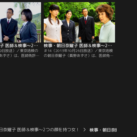
立川正人（松田悟志）、
としお）が刺殺された事件で、被疑者・阿
ゆ美）らとともに、連
久津里子（床嶋佳子）が送致されてくる。
担当している。
検事・朝日奈耀子 医師＆検事～2つの顔を持つ女！ ＃13（2013年3月9日放送）
検事・朝日奈耀子 医師＆検事～2つの顔を持つ女！ ＃14（2013年10月26日放送）
3月9日放送）／東京地検の
＃14（2013年10月26日放送）／東京地検
あずさ）は、医師免許を
の朝日奈耀子（眞野あずさ）は、医師免許
。所属する刑事部の上
を持つ異色の女検事。所属する刑事部の上
（北村総一朗）や、よき
司・倉持刑事部長（北村総一朗）や、よき
務官・大山聡（内藤剛
相棒である検察事務官・大山聡（内藤剛
立川正人（松田悟志）、
志）らとともに連日、多くの事件を担当し
ゆ美）らとともに連日、
ている。耀子のもとに、有名シェフ・戸川
している。ある日、耀子
進次（河相我聞）を殺害した容疑で…。
日奈耀子 医師＆検事～2つの顔を持つ女！
検事・朝日奈耀子 医師＆