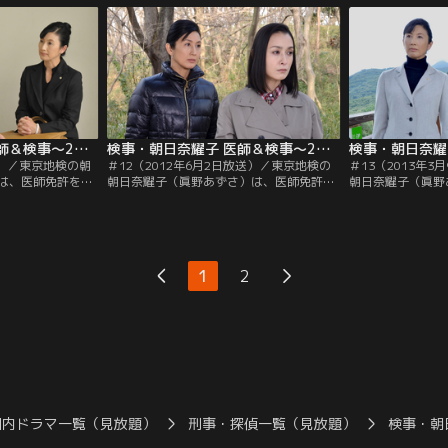
検事・立川正人
志）、後輩検事・立川正人（松田悟志）、
志）、後輩検事・
（木下あゆ美）ら
北野留美（木下あゆ美）らとともに、連
北野留美（木下あ
事件を担当してい
日、多くの事件を担当している。
日、多くの事件を
検事・朝日奈耀子 医師＆検事～2つの顔を持つ女！ ＃11（2011年11月12日）
検事・朝日奈耀子 医師＆検事～2つの顔を持つ女！ ＃12（2012年6月2日放送）
2日）／東京地検の朝
＃12（2012年6月2日放送）／東京地検の
＃13（2013年
は、医師免許を持
朝日奈耀子（眞野あずさ）は、医師免許を
朝日奈耀子（眞野
棒である検察事務
持つ異色の女検事。所属する刑事部の上
持つ異色の女検事
や、所属する刑事
司・倉持刑事部長（北村総一朗）や、よき
司・倉持刑事部長
（北村総一朗）、
相棒である検察事務官・大山聡（内藤剛
相棒である検察事
田悟志）、北野留
志）、後輩検事・立川正人（松田悟志）、
志）、後輩検事・
に連日、多くの事
北野留美（木下あゆ美）らとともに連日、
北野留美（木下あ
1
2
多くの事件を担当している。大手ゼネコン
多くの事件を担当
の東京支店長・宮田誠司（津田寛治）
のもとに…。
が…。
国内ドラマ一覧（見放題）
刑事・探偵一覧（見放題）
検事・朝