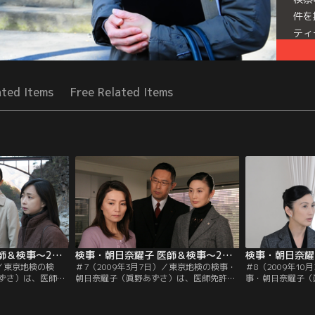
件を
ティ
れて
るい
Mor
ated Items
Free Related Items
Seri
検事・朝日奈耀子 医師＆検事～2つの顔を持つ女！ ＃6（2008年1月12日）
検事・朝日奈耀子 医師＆検事～2つの顔を持つ女！ ＃7（2009年3月7日）
）／東京地検の検
＃7（2009年3月7日）／東京地検の検事・
＃8（2009年1
ずさ）は、医師免
朝日奈耀子（眞野あずさ）は、医師免許を
事・朝日奈耀子（
所属する刑事部の
持つ異色の女検事。所属する刑事部の上
許を持つ異色の女
村総一朗）や、よ
司・倉持刑事部長（北村総一朗）や、よき
上司・倉持刑事部
・大山（内藤剛
相棒である検察事務官・大山（内藤剛
き相棒である検察