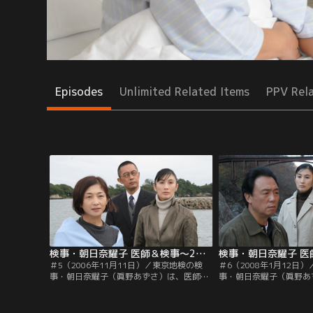
Episodes
Unlimited Related Items
PPV Rel
検事・朝日奈耀子 医師＆検事～2つの顔を持つ女！ ＃5（2006年11月11日）
＃5（2006年11月11日）／東京地検の検
＃6（2008年1月12日
事・朝日奈耀子（眞野あずさ）は、医師免
事・朝日奈耀子（眞野あ
許を持つ異色の女検事。上司の倉持刑事部
許を持つ異色の女検事。
長（北村総一朗）や、よき相棒である検察
上司・倉持刑事部長（北
事務官・大山（内藤剛志）らとともに、連
き相棒である検察事務官