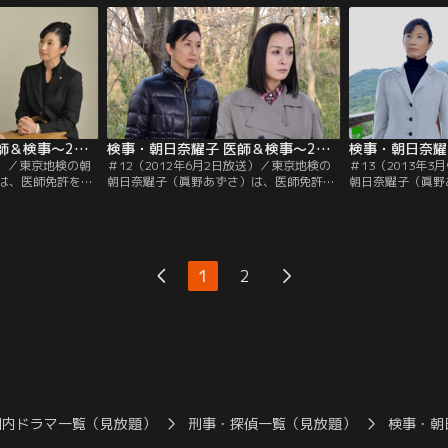
検事・立川正人
志）、後輩検事・立川正人（松田悟志）、
志）、後輩検事・
（木下あゆ美）ら
北野留美（木下あゆ美）らとともに、連
北野留美（木下あ
事件を担当してい
日、多くの事件を担当している。
日、多くの事件を
検事・朝日奈耀子 医師＆検事～2つの顔を持つ女！ ＃11（2011年11月12日）
検事・朝日奈耀子 医師＆検事～2つの顔を持つ女！ ＃12（2012年6月2日放送）
2日）／東京地検の朝
＃12（2012年6月2日放送）／東京地検の
＃13（2013年
は、医師免許を持
朝日奈耀子（眞野あずさ）は、医師免許を
朝日奈耀子（眞野
棒である検察事務
持つ異色の女検事。所属する刑事部の上
持つ異色の女検事
や、所属する刑事
司・倉持刑事部長（北村総一朗）や、よき
司・倉持刑事部長
（北村総一朗）、
相棒である検察事務官・大山聡（内藤剛
相棒である検察事
田悟志）、北野留
志）、後輩検事・立川正人（松田悟志）、
志）、後輩検事・
に連日、多くの事
北野留美（木下あゆ美）らとともに連日、
北野留美（木下あ
1
2
多くの事件を担当している。大手ゼネコン
多くの事件を担当
の東京支店長・宮田誠司（津田寛治）
のもとに…。
が…。
国内ドラマ一覧（見放題）
刑事・探偵一覧（見放題）
検事・朝