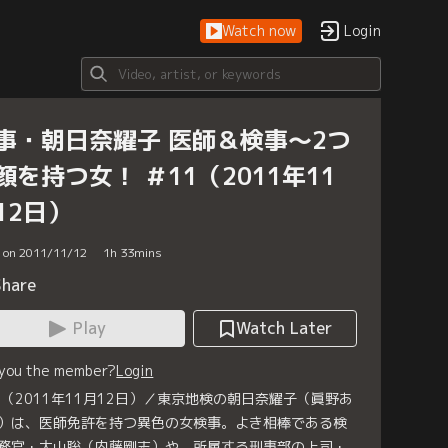
Watch now
Login
事・朝日奈耀子 医師＆検事～2つ
顔を持つ女！ ＃11（2011年11
12日）
d on 2011/11/12
1
h
33
mins
Share
Play
Watch Later
 you the member?
Login
1（2011年11月12日）／東京地検の朝日奈耀子（眞野あ
）は、医師免許を持つ異色の女検事。よき相棒である検
務官・大山聡（内藤剛志）や、所属する刑事部の上司・