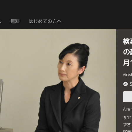
ル
無料
はじめての方へ
検
の
月
Aire
Are
＃1
ずさ
察事