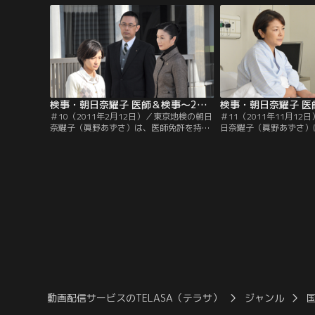
日、多くの事件を担当している。ある朝、
志）、最近加わった新任
耀子は二日酔いのぼーっとした頭でテレビ
（松田悟志）、北野留美
のニュースを眺めていた。
とともに、連日、多くの
る。
検事・朝日奈耀子 医師＆検事～2つの顔を持つ女！ ＃10（2011年2月12日）
＃10（2011年2月12日）／東京地検の朝日
＃11（2011年11月1
奈耀子（眞野あずさ）は、医師免許を持つ
日奈耀子（眞野あずさ）
異色の女検事。所属する刑事部の上司・倉
つ異色の女検事。よき相
持刑事部長（北村総一朗）や、よき相棒で
官・大山聡（内藤剛志）
ある検察事務官・大山聡（内藤剛志）、後
部の上司・倉持刑事部長
輩検事・立川正人（松田悟志）、北野留美
後輩検事・立川正人（松
（木下あゆ美）らとともに、連日、多くの
美（木下あゆ美）らと共
事件を担当している。
件を担当している。
動画配信サービスのTELASA（テラサ）
ジャンル