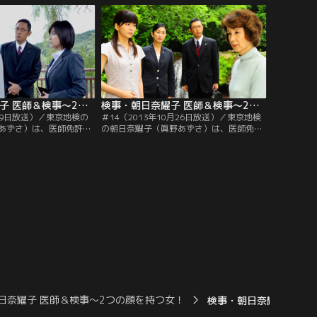
立川正人（松田悟志）、
としお）が刺殺された事件で、被疑者・阿
ゆ美）らとともに、連
久津里子（床嶋佳子）が送致されてくる。
担当している。
検事・朝日奈耀子 医師＆検事～2つの顔を持つ女！ ＃13（2013年3月9日放送）
検事・朝日奈耀子 医師＆検事～2つの顔を持つ女！ ＃14（2013年10月26日放送）
3月9日放送）／東京地検の
＃14（2013年10月26日放送）／東京地検
あずさ）は、医師免許を
の朝日奈耀子（眞野あずさ）は、医師免許
。所属する刑事部の上
を持つ異色の女検事。所属する刑事部の上
（北村総一朗）や、よき
司・倉持刑事部長（北村総一朗）や、よき
務官・大山聡（内藤剛
相棒である検察事務官・大山聡（内藤剛
立川正人（松田悟志）、
志）らとともに連日、多くの事件を担当し
ゆ美）らとともに連日、
ている。耀子のもとに、有名シェフ・戸川
している。ある日、耀子
進次（河相我聞）を殺害した容疑で…。
日奈耀子 医師＆検事～2つの顔を持つ女！
検事・朝日奈耀子 医師＆