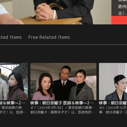
倉持
志）
担当
Mor
ated Items
Free Related Items
Seri
検事・朝日奈耀子 医師＆検事～2つの顔を持つ女！ ＃6（2008年1月12日）
検事・朝日奈耀子 医師＆検事～2つの顔を持つ女！ ＃7（2009年3月7日）
）／東京地検の検
＃7（2009年3月7日）／東京地検の検事・
＃8（2009年1
ずさ）は、医師免
朝日奈耀子（眞野あずさ）は、医師免許を
事・朝日奈耀子（
所属する刑事部の
持つ異色の女検事。所属する刑事部の上
許を持つ異色の女
村総一朗）や、よ
司・倉持刑事部長（北村総一朗）や、よき
上司・倉持刑事部
・大山（内藤剛
相棒である検察事務官・大山（内藤剛
き相棒である検察