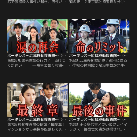
宅で強盗殺人事件が起き、男性が殺
道の妻！？東京都と埼玉県を分ける
害される！発見者は被害者の母親・
国道を挟み、その両側の土地でほぼ
友里恵（南野陽子）で、事件当夜に
同時刻にそれぞれ死体が見つかる。
付近を歩いていた男性・深沢（植草
被害者は実は被害総額3,000万円を
克秀）が重要参考人として浮上す
超える“ロマンス詐欺”の重要参考人
る。山梨県警と警視庁が捜査に乗り
だった！移動捜査課は、被害者の中
出したことで、≪移動捜査課≫にも
でも被害額が飛び抜けて高額だった
出動命令が。友里恵、深沢の双方に
獅子縞龍子（かたせ梨乃）のもと
事情聴取をした蕾（佐藤勝利）、桃
へ…しかし龍子はなんと…。
子（土屋太鳳）だったが…。
ボーダレス～広域移動捜査隊～（2026/05/13放送分）第05話
ボーダレス～広域移動捜査隊～（2026/05/20放送分）第06話
第5話 加害者家族の行方／「助けて
第6話 広域移動救助隊／都内にある
ください！」…一番星に響く悲痛な
小学校の体育館で陥没事故が発生
女性の叫び！≪殺人犯の妻≫として
し、崩落した穴の中に教師と生徒が
ネットに晒され、半グレ集団からも
転落。桃子（土屋太鳳）、蕾（佐藤
追われる中村弘恵（栗山千明）を保
勝利）ら移動捜査課は、“救助活動
護した移動捜査課。弘恵の窮地を救
の後方支援”のため、【一番星】と
い、生き別れになっている息子を探
災害派遣支援物資輸送車である3号
してあげたい桃子（土屋太鳳）と蕾
車とで現場へと急行する！現場に到
（佐藤勝利）に対し、須黒（横田栄
着すると、ほどなくして区長の網島
司）や白鳥（田中幸太朗）は関わる
大地（今井悠貴）が救助の指揮をと
べきではない、と進言し…。
るためにやってくる。
ボーダレス～広域移動捜査隊～（2026/05/27放送分）第07話
ボーダレス～広域移動捜査隊～（2026/06/03放送分）第08話
第7話 移動捜査課の使命／最終章！
第8話 走る身代金／ついにクライマ
マンションから男性が転落して死
ックス！警察官の妻が誘拐され、犯
亡。マンションが新宿区と中野区に
人は身代金1億円の運搬役に【一番