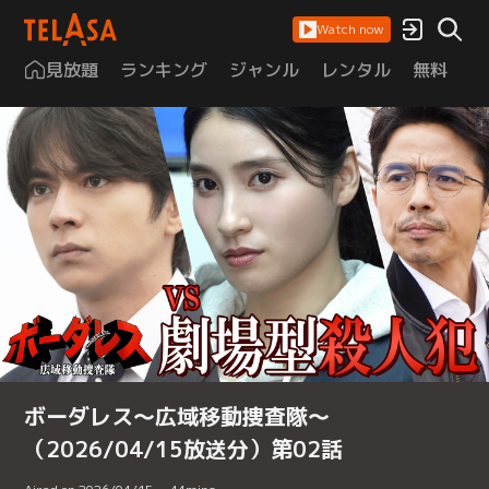
Watch now
見放題
ランキング
ジャンル
レンタル
無料
は
ボーダレス～広域移動捜査隊～
（2026/04/15放送分）第02話