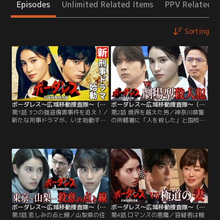
Episodes
Unlimited Related Items
PPV Related I
Sorting
ボーダレス～広域移動捜査隊～（2026/04/08放送分）第01話
ボーダレス～広域移動捜査隊～（2026/04/15放送分）第02話
第1話 3つの強盗傷害事件を追え！／
第2話 境界を越えた男／神奈川県警
新たな刑事ドラマが、いま始動す
の所轄署に「人を殺した」と国枝将
る。警察庁が試験的に立ち上げた
司（野間口徹）という男が自首して
【移動捜査課】--事件現場へ捜査本
き、東京都の世田谷区内で拳銃で撃
部ごと向かう≪爆走する捜査本部≫
たれた死体が発見される。神奈川県
という、前代未聞の発想が、警察の
と東京都にまたがって起きたと思わ
常識を覆していく。若き刑事・黄沢
れる事件に、仲沢桃子（土屋太鳳）
蕾（佐藤勝利）が飛び乗ったのは、
ら≪移動捜査課≫に出動命令が出
その中核を担う捜査本部車【一番
る。
星】。
ボーダレス～広域移動捜査隊～（2026/04/22放送分）第03話
ボーダレス～広域移動捜査隊～（2026/05/06放送分）第04話
第3話 悲しみの点と線／山梨県の住
第4話 ロマンスの悪魔／容疑者は極