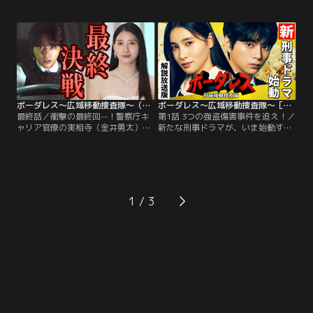
またがっていたことで、移動捜査課
星】を指名する。非通知の発信者か
に出動命令が出る。他殺と断定し、
ら突然の指示を受け、目的地へ向か
【一番星】に捜査本部が立つかと思
う赤瀬則文（井ノ原快彦）たち。し
われる中、敵対心むき出しだったは
かし警察の動きを読んだ犯人からの
ずの歌舞伎町署と東中野署が“話し
指示は次々と変わり、逆探知もAI解
合った結果”、歌舞伎町署に捜査本
析も出来ぬまま、移動捜査課は翻弄
部が立てられることに。
されるばかりだった！
ボーダレス～広域移動捜査隊～（2026/06/10放送分）第09話
ボーダレス～広域移動捜査隊～［解説放送］ 第01話
最終話／衝撃の最終回--！警察庁キ
第1話 3つの強盗傷害事件を追え！／
ャリア官僚の実相寺（金井勇太）ら
新たな刑事ドラマが、いま始動す
が身代金誘拐事件を起こしたこと
る。警察庁が試験的に立ち上げた
で、赤瀬（井ノ原快彦）の兄であり
【移動捜査課】--事件現場へ捜査本
警察庁官房審議官の心悟（筒井道
部ごと向かう≪爆走する捜査本部≫
隆）が “クリーナー”として政府与党
という、前代未聞の発想が、警察の
や警察幹部の犯罪や不祥事を闇に葬
常識を覆していく。若き刑事・黄沢
ってきていたことが明らかに…。そ
蕾（佐藤勝利）が飛び乗ったのは、
1
して心悟の命を受けた狙撃手の弾丸
その中核を担う捜査本部車【一番
で桃子（土屋太鳳）が倒れる！
星】。