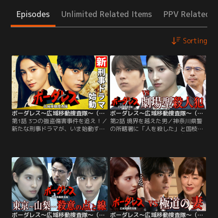
Episodes
Unlimited Related Items
PPV Related I
Sorting
ボーダレス～広域移動捜査隊～（2026/04/08放送分）第01話
ボーダレス～広域移動捜査隊～（2026/04/15放送分）第02話
第1話 3つの強盗傷害事件を追え！／
第2話 境界を越えた男／神奈川県警
新たな刑事ドラマが、いま始動す
の所轄署に「人を殺した」と国枝将
る。警察庁が試験的に立ち上げた
司（野間口徹）という男が自首して
【移動捜査課】--事件現場へ捜査本
き、東京都の世田谷区内で拳銃で撃
部ごと向かう≪爆走する捜査本部≫
たれた死体が発見される。神奈川県
という、前代未聞の発想が、警察の
と東京都にまたがって起きたと思わ
常識を覆していく。若き刑事・黄沢
れる事件に、仲沢桃子（土屋太鳳）
蕾（佐藤勝利）が飛び乗ったのは、
ら≪移動捜査課≫に出動命令が出
その中核を担う捜査本部車【一番
る。
星】。
ボーダレス～広域移動捜査隊～（2026/04/22放送分）第03話
ボーダレス～広域移動捜査隊～（2026/05/06放送分）第04話