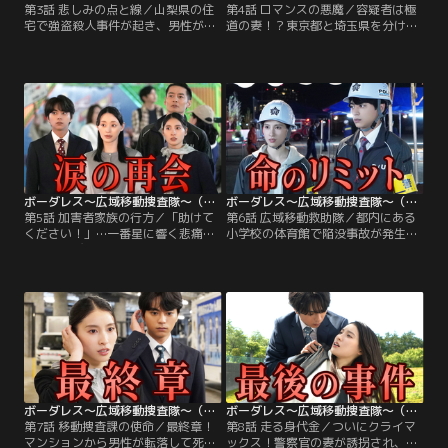
第3話 悲しみの点と線／山梨県の住
第4話 ロマンスの悪魔／容疑者は極
宅で強盗殺人事件が起き、男性が殺
道の妻！？東京都と埼玉県を分ける
害される！発見者は被害者の母親・
国道を挟み、その両側の土地でほぼ
友里恵（南野陽子）で、事件当夜に
同時刻にそれぞれ死体が見つかる。
付近を歩いていた男性・深沢（植草
被害者は実は被害総額3,000万円を
克秀）が重要参考人として浮上す
超える“ロマンス詐欺”の重要参考人
る。山梨県警と警視庁が捜査に乗り
だった！移動捜査課は、被害者の中
出したことで、≪移動捜査課≫にも
でも被害額が飛び抜けて高額だった
出動命令が。友里恵、深沢の双方に
獅子縞龍子（かたせ梨乃）のもと
事情聴取をした蕾（佐藤勝利）、桃
へ…しかし龍子はなんと…。
子（土屋太鳳）だったが…。
ボーダレス～広域移動捜査隊～（2026/05/13放送分）第05話
ボーダレス～広域移動捜査隊～（2026/05/20放送分）第06話
第5話 加害者家族の行方／「助けて
第6話 広域移動救助隊／都内にある
ください！」…一番星に響く悲痛な
小学校の体育館で陥没事故が発生
女性の叫び！≪殺人犯の妻≫として
し、崩落した穴の中に教師と生徒が
ネットに晒され、半グレ集団からも
転落。桃子（土屋太鳳）、蕾（佐藤
追われる中村弘恵（栗山千明）を保
勝利）ら移動捜査課は、“救助活動
護した移動捜査課。弘恵の窮地を救
の後方支援”のため、【一番星】と
い、生き別れになっている息子を探
災害派遣支援物資輸送車である3号
してあげたい桃子（土屋太鳳）と蕾
車とで現場へと急行する！現場に到
（佐藤勝利）に対し、須黒（横田栄
着すると、ほどなくして区長の網島
司）や白鳥（田中幸太朗）は関わる
大地（今井悠貴）が救助の指揮をと
べきではない、と進言し…。
るためにやってくる。
ボーダレス～広域移動捜査隊～（2026/05/27放送分）第07話
ボーダレス～広域移動捜査隊～（2026/06/03放送分）第08話
第7話 移動捜査課の使命／最終章！
第8話 走る身代金／ついにクライマ
マンションから男性が転落して死
ックス！警察官の妻が誘拐され、犯