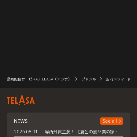
動画配信サービスのTELASA（テラサ）
ジャンル
国内ドラマ一覧（
NEWS
See all
2026.08.01
浮所飛貴主演！ 【夏色の風が僕の家にやってきた】 本日よりテラサで独占配信スタート！