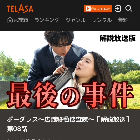
Watch now
見放題
ランキング
ジャンル
レンタル
無料
は
ボーダレス～広域移動捜査隊～［解説放送］
第08話