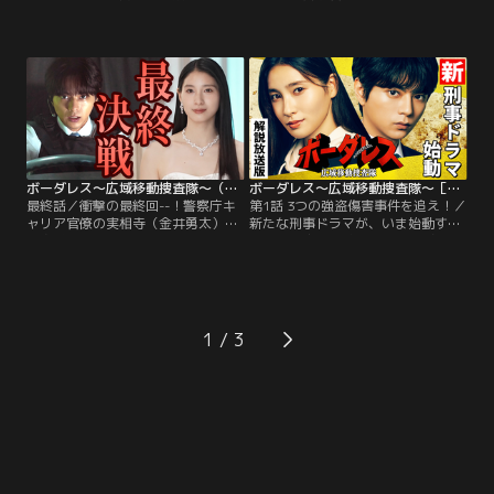
亡。マンションが新宿区と中野区に
人は身代金1億円の運搬役に【一番
またがっていたことで、移動捜査課
星】を指名する。非通知の発信者か
に出動命令が出る。他殺と断定し、
ら突然の指示を受け、目的地へ向か
【一番星】に捜査本部が立つかと思
う赤瀬則文（井ノ原快彦）たち。し
われる中、敵対心むき出しだったは
かし警察の動きを読んだ犯人からの
ずの歌舞伎町署と東中野署が“話し
指示は次々と変わり、逆探知もAI解
合った結果”、歌舞伎町署に捜査本
析も出来ぬまま、移動捜査課は翻弄
部が立てられることに。
されるばかりだった！
ボーダレス～広域移動捜査隊～（2026/06/10放送分）第09話
ボーダレス～広域移動捜査隊～［解説放送］ 第01話
最終話／衝撃の最終回--！警察庁キ
第1話 3つの強盗傷害事件を追え！／
ャリア官僚の実相寺（金井勇太）ら
新たな刑事ドラマが、いま始動す
が身代金誘拐事件を起こしたこと
る。警察庁が試験的に立ち上げた
で、赤瀬（井ノ原快彦）の兄であり
【移動捜査課】--事件現場へ捜査本
警察庁官房審議官の心悟（筒井道
部ごと向かう≪爆走する捜査本部≫
隆）が “クリーナー”として政府与党
という、前代未聞の発想が、警察の
や警察幹部の犯罪や不祥事を闇に葬
常識を覆していく。若き刑事・黄沢
ってきていたことが明らかに…。そ
蕾（佐藤勝利）が飛び乗ったのは、
1
して心悟の命を受けた狙撃手の弾丸
その中核を担う捜査本部車【一番
で桃子（土屋太鳳）が倒れる！
星】。