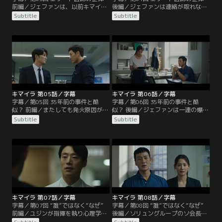
前編／ジェファンは、以前キマイラ
後編／ジェファンは連絡が取れなく
事件の担当地域に配属されていたハ
なったハン班長の家を訪ねるがそこ
Subtitle
Subtitle
ン班長に事件について尋ねるが、班
に班長の姿はなく、部屋で黒焦げに
長は明言を避ける。ワンギの周辺人
なったライターを発見した。キマイ
物を調べ始めたジェファンは、賭博
ラ事件の記録を調べていると、当時
場でワンギと会っていた医師ジュン
の事件記録の作成者がハン班長だっ
ヨプがワンギの車を尾行している映
たことが分かる。ようやく監禁され
像を確認。ジュンヨプのもとを訪ね
ているハン班長を見つけたジェファ
て事情を聞くが、ワンギのことは知
ンだったが、目の前で爆発が起こり
らないと言う。
ハン班長は炎に包まれる。
キマイラ 第05話／字幕
キマイラ 第06話／字幕
字幕／第05回 35年前の事件と酷
字幕／第06回 35年前の事件と酷
似？ 前編／またしても発火原因が分
似？ 後編／ジェファンは一連の爆発
からない爆発事件。ハン班長の遺体
事件が35年前のキマイラ事件と酷似
Subtitle
Subtitle
からはキマイラの絵が施されたライ
していることを説明し、容疑者とし
ターが発見される。中山警察署には
て目をつけているジュンヨプの家宅
特別捜査本部が設置され、コ・グァ
捜索を望むが、コ班長には証拠が十
ンスが班長として配属されるが、強
分ではないと諭される。しかし、防
力2班の班員たちは事件が特捜本部
犯カメラの映像に、ハン班長の家の
に管理されることに反発する。ジェ
前にいるジュンヨプの姿が映ってい
ファンはハン班長を救えなかったこ
たことで、特捜本部はジュンヨプの
とを激しく後悔していた。
緊急逮捕に踏み切った。
キマイラ 第07話／字幕
キマイラ 第08話／字幕
字幕／第07回 “誰”ではなく“なぜ”
字幕／第08回 “誰”ではなく“なぜ”
前編／ユジンが指揮を執り心理学を
後編／ソリュングループのソ会長
利用した手法でジュンヨプの取り調
は、自社製品の有害性が取り沙汰さ