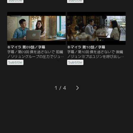
Subtitle
Subtitle
べが始められるが、精神力に長けた
れるや、原料や製造工程は変えず商
ジュンヨプからはなかなか決定的な
品名やパッケージのみリニューアル
供述を引き出せない。一方、報道記
するよう担当者たちに強引な指示を
者のヒョギョンは連続爆発事件と過
出す。ソ会長の妻ファジョンは病院
去のキマイラ事件を関連付けた番組
の看板医師ジュンヨプが逮捕された
を企画。キマイラ事件の容疑者で取
ことに腹を立て、夫を通してペ署長
り調べ中に自殺したイ・サンウをは
にクレーム。取調室でペ署長と対面
じめ…。
したジュンヨプは過去…。
キマイラ 第09話／字幕
キマイラ 第10話／字幕
字幕／第09回 僕を逃さないで 前編
字幕／第10回 僕を逃さないで 後編
／ソリュングループの圧力でジュン
／ジュンヨプはユジンを呼び出し自
ヨプは釈放された。すぐに別の容疑
分の生い立ちを話す。ユジンは彼の
Subtitle
Subtitle
者候補の捜査を指示するコ班長に対
真意を測りかねていた。35年前マチ
し、ジェファンは引き続きジュンヨ
ョン警察署に勤務していたハム・ヨ
プを追うべきだと抗議する。ヒョギ
ンボクの居場所を突き止め会いに行
ョンはジェファンに会いに行き、キ
ったジュンヨプは、ヨンボクとその
マイラ事件の被害者3人が同じ研究
手下に囲まれ絶体絶命のピンチに。
1
チームの研究員だったうえ、チーム
彼らをずっと尾行していたジェファ
のプロジェクトにはソ会長が関わっ
ンは事態を収めようと乗り出すも乱
ていたことを話す。
闘に巻き込まれ……。