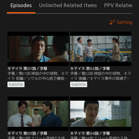
Episodes
Unlimited Related Items
PPV Related I
Sorting
キマイラ 第01話／字幕
キマイラ 第02話／字幕
字幕／第01回 神話の中の怪物、キマ
字幕／第02回 神話の中の怪物、キマ
イラ 前編／ソウルの中心地で爆発事
イラ 後編／キマイラ事件の現場で
件が発生し車が全焼、運転手は死亡
は、ギリシャ神話の怪物キマイラの
Subtitle
Subtitle
した。捜査を担当する刑事のジェフ
絵が施されたライターが必ず発見さ
ァンは、着火源が全く見当たらない
れていた。ジェファンは今回の事件
ことを不思議に思い爆発物テロ専門
現場でハン班長がライターらしき物
家のユジンに相談する。そんなな
を隠していたことを思い出す。犯行
か、被害者ソン・ワンギがかつて記
の足取りを追っていたジェファン
者だったことが分かる。ワンギは35
は、犯人のアジトらしき部屋で爆発
年前に起きた連続爆発事件、通
に巻き込まれ重傷を負う。その部屋
称“キマイラ事件”を…。
の壁にはキマイラの絵が…。
キマイラ 第03話／字幕
キマイラ 第04話／字幕
字幕／第03回 エリート医師の正体
字幕／第04回 エリート医師の正体