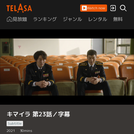
Watch now
見放題
ランキング
ジャンル
レンタル
無料
は
キマイラ 第23話／字幕
Subtitle
2021
30
mins