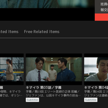
班員
報交
Seri
ated Items
Free Related Items
字幕
キマイラ 第03話／字幕
キマイラ 第04
の怪物、キマイラ
字幕／第03回 エリート医師の正体 前編／
字幕／第04回 エ
場では、ギリシャ
ジェファンは、以前キマイラ事件の担当地
ジェファンは連絡
が施されたライタ
域に配属されていたハン班長に事件につい
長の家を訪ねるが
Subtitle
Subtitle
。ジェファンは今
て尋ねるが、班長は明言を避ける。ワンギ
部屋で黒焦げにな
がライターらしき
の周辺人物を調べ始めたジェファンは、賭
た。キマイラ事件