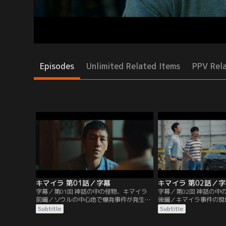
Episodes
Unlimited Related Items
PPV Rel
キマイラ 第01話／字幕
キマイラ 第02話／
字幕／第01回 神話の中の怪物、キマイラ
字幕／第02回 神話の中
前編／ソウルの中心地で爆発事件が発生し
後編／キマイラ事件の現
車が全焼、運転手は死亡した。捜査を担当
神話の怪物キマイラの絵
Subtitle
Subtitle
する刑事のジェファンは、着火源が全く見
ーが必ず発見されていた
当たらないことを不思議に思い爆発物テロ
回の事件現場でハン班長