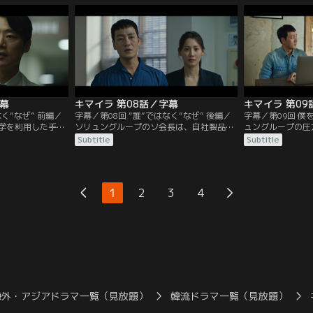
い出す。犯行の足
博場でワンギと会っていた医師ジュンヨプ
当時の事件記録の
ァンは、犯人のア
がワンギの車を尾行している映像を確認。
ことが分かる。よ
巻き込まれ重傷を
ジュンヨプのもとを訪ねて事情を聞くが、
ン班長を見つけた
キマイラの絵
ワンギのことは知らないと言う。
の前で爆発が起こ
る。
字幕
キマイラ 第08話／字幕
キマイラ 第09
なく“なぜ” 前編／
字幕／第08回 “誰”ではなく“なぜ” 後編／
字幕／第09回 僕
学を利用した手法
ソリュングループのソ会長は、自社製品の
ュングループの圧
が始められるが、
有害性が取り沙汰されるや、原料や製造工
れた。すぐに別の
Subtitle
Subtitle
プからはなかなか
程は変えず商品名やパッケージのみリニュ
するコ班長に対し
ない。一方、報道
ーアルするよう担当者たちに強引な指示を
ジュンヨプを追う
爆発事件と過去の
出す。ソ会長の妻ファジョンは病院の看板
ギョンはジェファ
た番組を企画。キ
医師ジュンヨプが逮捕されたことに腹を立
ラ事件の被害者3
1
2
3
4
り調べ中に自殺し
て、夫を通してペ署長にクレーム。取調室
究員だったうえ、
。
でペ署長と対面したジュンヨプは過去…。
はソ会長が関わっ
海外・アジアドラマ一覧（見放題）
韓流ドラマ一覧（見放題）