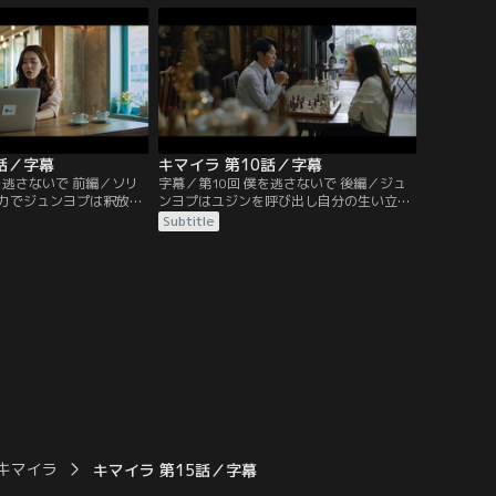
作成者がハン班長だった
ンスが班長として配属されるが、強力2班
うやく監禁されているハ
の班員たちは事件が特捜本部に管理される
ジェファンだったが、目
ことに反発する。ジェファンはハン班長を
りハン班長は炎に包まれ
救えなかったことを激しく後悔していた。
話／字幕
キマイラ 第10話／字幕
を逃さないで 前編／ソリ
字幕／第10回 僕を逃さないで 後編／ジュ
力でジュンヨプは釈放さ
ンヨプはユジンを呼び出し自分の生い立ち
容疑者候補の捜査を指示
を話す。ユジンは彼の真意を測りかねてい
Subtitle
、ジェファンは引き続き
た。35年前マチョン警察署に勤務していた
べきだと抗議する。ヒョ
ハム・ヨンボクの居場所を突き止め会いに
ンに会いに行き、キマイ
行ったジュンヨプは、ヨンボクとその手下
人が同じ研究チームの研
に囲まれ絶体絶命のピンチに。彼らをずっ
チームのプロジェクトに
と尾行していたジェファンは事態を収めよ
ていたことを話す。
うと乗り出すも乱闘に巻き込まれ……。
キマイラ
キマイラ 第15話／字幕