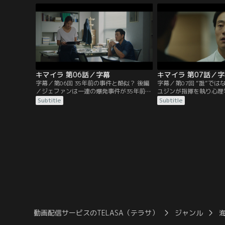
専門家のユジンに相談する。そんななか、
物を隠していたことを思
被害者ソン・ワンギがかつて記者だったこ
取りを追っていたジェフ
とが分かる。ワンギは35年前に起きた連続
ジトらしき部屋で爆発に
爆発事件、通称“キマイラ事件”を…。
負う。その部屋の壁には
が…。
キマイラ 第06話／字幕
キマイラ 第07話／
字幕／第06回 35年前の事件と酷似？ 後編
字幕／第07回 “誰”では
／ジェファンは一連の爆発事件が35年前の
ユジンが指揮を執り心理
キマイラ事件と酷似していることを説明
でジュンヨプの取り調べ
Subtitle
Subtitle
し、容疑者として目をつけているジュンヨ
精神力に長けたジュンヨ
プの家宅捜索を望むが、コ班長には証拠が
決定的な供述を引き出せ
十分ではないと諭される。しかし、防犯カ
記者のヒョギョンは連続
メラの映像に、ハン班長の家の前にいるジ
キマイラ事件を関連付け
ュンヨプの姿が映っていたことで、特捜本
マイラ事件の容疑者で取
部はジュンヨプの緊急逮捕に踏み切った。
たイ・サンウをはじめ…
動画配信サービスのTELASA（テラサ）
ジャンル