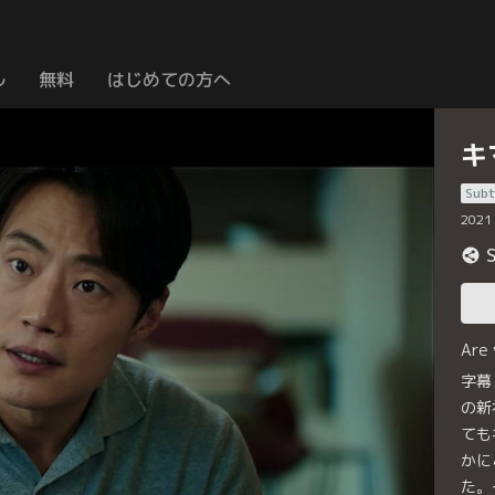
ル
無料
はじめての方へ
キ
Subt
2021
Are
字幕
の新
ても
かに
た。