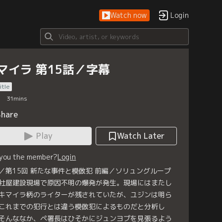
Watch now
Login
マイラ 第15話／字幕
itle
31
mins
Share
Play
Watch Later
 you the member?
Login
／第15回 新たな事件と模倣犯 前編／ソリュングループ
社屋建設現場で原因不明の爆発が発生。現場にはまたし
キマイラ柄のライターが残されていたが、ユジンは明ら
これまでの犯行とは違う模倣犯によるものだと分析し
そんななか、ペ署長はひそかにジュンヨプを見張るよう