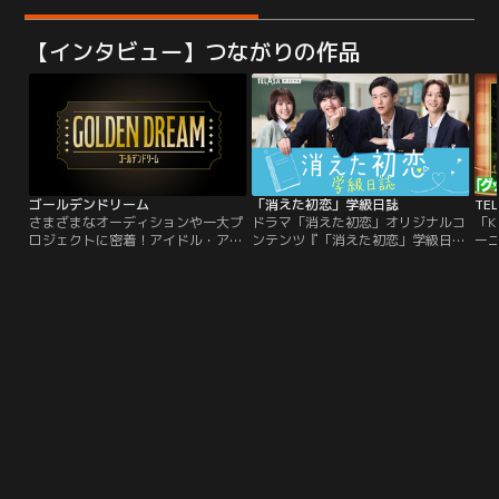
【インタビュー】つながりの作品
ゴールデンドリーム
「消えた初恋」学級日誌
さまざまなオーディションや一大プ
ドラマ「消えた初恋」オリジナルコ
「K
ロジェクトに密着！アイドル・アー
ンテンツ『「消えた初恋」学級日
ー
ティスト・俳優・声優・タレント・
誌』は、11月6日（土）ドラマ放送
俳優
アスリートなど色々なジャンルで次
終了後から配信スタート！道枝駿佑
開催
世代スターが生まれる瞬間を追いか
＆目黒蓮の貴重なインタビューや福
LI
ける！続々と立ち上がる新プロジェ
本莉子、鈴木仁による撮影の裏側紹
Kr
クトにも注目！夢を叶えるために奮
介、メイキング映像などここでしか
の
闘する人々の熱い姿をお届けしま
見られないオリジナル企画が満載！
さ
す。
も