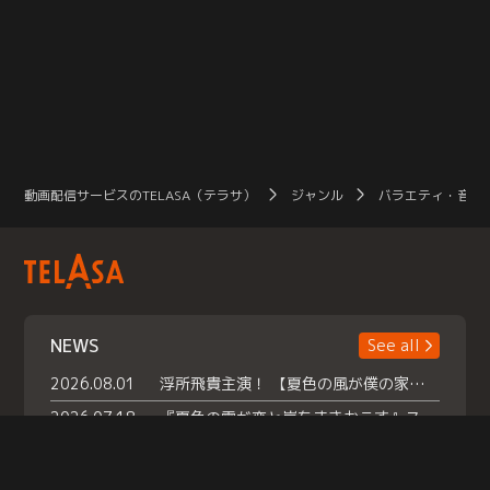
動画配信サービスのTELASA（テラサ）
ジャンル
バラエティ・音楽
NEWS
See all
2026.08.01
浮所飛貴主演！ 【夏色の風が僕の家にやってきた】 本日よりテラサで独占配信スタート！
2026.07.18
『夏色の雲が恋と嵐をまきおこす』スペシャルメイキング 【Part1】2026年７月18日（土）23時30分～配信スタート！話題のシーンの裏側を大公開！豪華キャスト大集合！ 『武宮家 真夏の家族会議』開催！
2026.07.15
救命医・遥（今田）の《心揺さぶる過去》や、 麻酔科医・権野（船越英一郎）の《謎多きプライベート》など… 《知られざるエピソード》を独占配信！