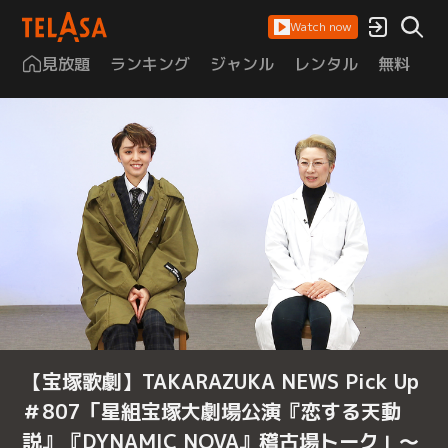
Watch now
見放題
ランキング
ジャンル
レンタル
無料
は
【宝塚歌劇】TAKARAZUKA NEWS Pick Up
＃807「星組宝塚大劇場公演『恋する天動
説』『DYNAMIC NOVA』稽古場トーク」～