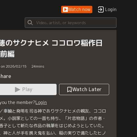
Watch now
Login
穂のサクナヒメ ココロワ稲作日
 前編
d on 2026/02/15
24
mins
Share
Play
Watch Later
 you the member?
Login
／車輪と発明を司る神でありサクナヒメの親友、ココロ
メ。小説家としての一面も持ち、「片恋物語」の作者・
香子として新たな作品の執筆をはじめようとしていた。
、神と人が手を携え鬼を払い、稲の実りで満たしたヒノ