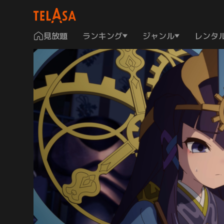
見放題
ランキング
ジャンル
レンタ