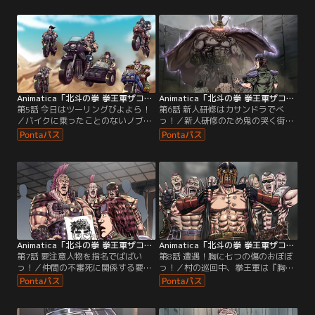
Animatica「北斗の拳 拳王軍ザコたちの挽歌」 第05話
Animatica「北斗の拳 拳王軍ザコたちの挽歌」 第06話
第5話 今日はツーリングびよよら！
第6話 新人研修はカサンドラでべ
／バイクに乗ったことのないノブ
っ！／新人研修のため鬼の哭く街カ
は、サイドカーに乗せてもらって巡
サンドラにやってきたノブ。そこで
回に出かける。
待っていたのは、獄長のウイグルだ
った。
Animatica「北斗の拳 拳王軍ザコたちの挽歌」 第07話
Animatica「北斗の拳 拳王軍ザコたちの挽歌」 第08話
第7話 要注意人物を指名でばばい
第8話 遭遇！胸に七つの傷のおぼぼ
っ！／仲間の不審死に関係する要注
っ！／村の巡回中、拳王軍は『胸に
意人物の似顔絵に見覚えのあるノ
七つの傷がある男』に遭遇！！この
ブ。『胸に七つの傷がある男』と
男は果たして…？
は…？