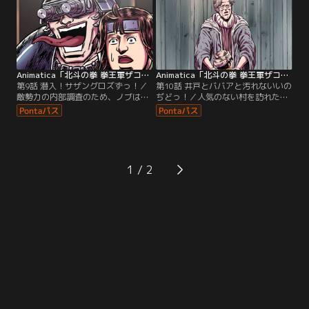
Animatica「北斗の拳 拳王軍ザコたちの挽歌」 第09話
Animatica「北斗の拳 拳王軍ザコたちの挽歌」 第10話
第9話 潜入！サザングロズずっ！／
第10話 井戸とババアと汚れないいの
敵勢力の内部調査のため、ノブは他
ぢどっ！／人気のない村を訪れたノ
のザコたちと共にサザンクロスへ偵
ブたち。そこには、孤児のタキと孤
察に向かう。
児たちの面倒を見ているトヨがい
た。
1