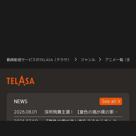
動画配信サービスのTELASA（テラサ）
ジャンル
アニメ一覧（見放
NEWS
See all
2026.08.01
浮所飛貴主演！ 【夏色の風が僕の家にやってきた】 本日よりテラサで独占配信スタート！
2026.07.18
『夏色の雲が恋と嵐をまきおこす』スペシャルメイキング 【Part1】2026年７月18日（土）23時30分～配信スタート！話題のシーンの裏側を大公開！豪華キャスト大集合！ 『武宮家 真夏の家族会議』開催！
2026.07.15
救命医・遥（今田）の《心揺さぶる過去》や、 麻酔科医・権野（船越英一郎）の《謎多きプライベート》など… 《知られざるエピソード》を独占配信！