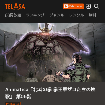
Watch now
見放題
ランキング
ジャンル
レンタル
無料
は
Animatica「北斗の拳 拳王軍ザコたちの挽
歌」 第06話