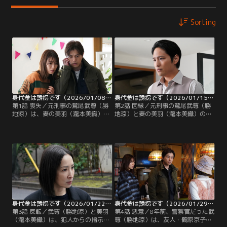
Sorting
身代金は誘拐です（2026/01/08放送分）第01話
身代金は誘拐です（2026/01/15放送分）第02話
第1話 喪失／元刑事の鷲尾武尊（勝
第2話 因縁／元刑事の鷲尾武尊（勝
地涼）は、妻の美羽（瀧本美織）、
地涼）と妻の美羽（瀧本美織）の
娘の優香（畠桜子）、詩音（泉谷星
娘・詩音（泉谷星奈）が何者かに誘
奈）と一緒にバーベキューを楽しん
拐される。誘拐犯から“身代金”の代
でいた。家族と過ごす穏やかなひと
わりに要求されたのは、8歳の男の
とき…。ところが、詩音の誕生日。
子・有馬蒼空（高嶋龍之介）の誘拐
仕事を終えた武尊は、美羽から詩音
だった。「その子を誘拐しなけれ
がまだ塾から帰っていないと聞く。
ば、娘を殺す」と脅される武尊た
GPSを確認し、詩音が公園にいるこ
ち。
とがわかった武尊。
身代金は誘拐です（2026/01/22放送分）第03話
身代金は誘拐です（2026/01/29放送分）第04話
第3話 反転／武尊（勝地涼）と美羽
第4話 悪意／8年前、警察官だった武
（瀧本美織）は、犯人からの指示通
尊（勝地涼）は、友人・鶴原京子