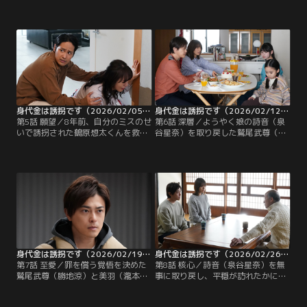
り、有馬英二（桐山照史）が用意し
（瀬戸さおり）の子供の誘拐事件を
た身代金の5億円を受け取ることに
担当していた。しかし事件当日、犯
成功。5億を自宅に持ち帰り、犯人
人と対峙しながらも取り逃がすとい
からの連絡を待っていた。ついに、
う、重大なミスを犯してしまう。そ
娘の詩音（泉谷星奈）を取り戻せる
して現在、娘・詩音（泉谷星奈）を
と思っていたが、約束の時間が過ぎ
誘拐した犯人から、武尊のもとに一
ても犯人からの連絡がなかった--。
本の電話が入る。
身代金は誘拐です（2026/02/05放送分）第05話
身代金は誘拐です（2026/02/12放送分）第06話
第5話 願望／8年前、自分のミスのせ
第6話 深層／ようやく娘の詩音（泉
いで誘拐された鶴原想太くんを救え
谷星奈）を取り戻した鷲尾武尊（勝
なかったと配信で明かした元警官の
地涼）と美羽（瀧本美織）。武尊は
武尊（勝地涼）。それが発端で娘の
壮亮（浅香航大）とともに“犯人か
詩音（泉谷星奈）が誘拐されている
ら脅されていた証拠”を集めてい
ことを明かし、詩音の情報がほしい
く。ところが、犯人とのやりとりは
と呼びかけたが、この行動が犯人を
海外製アプリを使用しており、証拠
怒らせてしまう！あなた方に罰を与
集めは難航。
えると武尊に告げた犯人は、鷲尾家
に荷物を送りつけた。
身代金は誘拐です（2026/02/19放送分）第07話
身代金は誘拐です（2026/02/26放送分）第08話
第7話 至愛／罪を償う覚悟を決めた
第8話 核心／詩音（泉谷星奈）を無
鷲尾武尊（勝地涼）と美羽（瀧本美
事に取り戻し、平穏が訪れたかに見
織）は、警察に有馬蒼空（高嶋龍之
えたが、鷲尾武尊（勝地涼）と美羽
介）を誘拐したのは自分たちだと申
（瀧本美織）の元に、死んだはずの