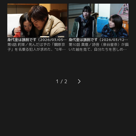
し出た。ところが、蒼空の誘拐事件
「鶴原京子」から電話がかかってく
の捜査はすでに打ち切られていた。
る。8年前に警察が犯した罪を暴く
父親の有馬英二（桐山照史）が、蒼
よう告げた「鶴原京子」は、3日後
空の誘拐は妻・絵里香（磯山さや
までに「私を殺した犯人を暴いてく
か）の狂言だったと証言し、被害届
ださい」と指示を出してき
を取り下げたためだった。
て……！？
身代金は誘拐です（2026/03/05放送分）第09話
身代金は誘拐です（2026/03/12放送分）第10話
第9話 約束／死んだはずの「鶴原京
第10話 真意／詩音（泉谷星奈）が描
子」を名乗る犯人が求めた、“8年前
いた絵を見て、自分たちを苦しめ続
に警察が犯した罪”--。その答えを鷲
けた「犯人」の正体がついにわかっ
尾武尊（勝地涼）は見つけることが
た鷲尾武尊（勝地涼）。そんな中、
できなかった。犯人は武尊に対し、
武尊の元に犯人から着信が入った。
罰として、長女・優香（畠桜子）を
思い切って「会って話がした
返してほしければ、鶴原航一郎（川
い……」と伝えた武尊は、明日の朝7
西賢志郎）を殺害したのは自分だ、
時にビルの屋上で待っている、と告
1
と警察に自首するよう指令を出し
げて--！？そして…京子（瀬戸さお
た。
り）の知られざる出来事……