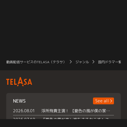
動画配信サービスのTELASA（テラサ）
ジャンル
国内ドラマ一覧（
NEWS
See all
2026.08.01
浮所飛貴主演！ 【夏色の風が僕の家にやってきた】 本日よりテラサで独占配信スタート！
2026.07.18
『夏色の雲が恋と嵐をまきおこす』スペシャルメイキング 【Part1】2026年７月18日（土）23時30分～配信スタート！話題のシーンの裏側を大公開！豪華キャスト大集合！ 『武宮家 真夏の家族会議』開催！