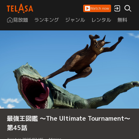
Watch now
見放題
ランキング
ジャンル
レンタル
無料
は
最強王図鑑 ～The Ultimate Tournament～
第45話