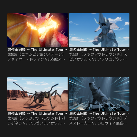
オカブト／最強王ノックアウトラウ
VS キリン／最強王ノックアウトラ
ンド 第3試合！バトルフィールド
ウンド 第4試合！バトルフィールド
は、何本もの岩の柱が鋭く突き出す
は、荒れ果てた岩場。ここで最強の
広大な洞窟。ここで最強の座をかけ
座をかけて戦うのは、密林の暴君・
て戦うのは、太古の空の大王・ケツ
ペルビアンジャイアントオオムカデ
ァルコアトルス VS 巨大な槍を装備
VS サバンナにそびえたつ高層タワ
した勇者・ヘラクレスオオカブト！
ー・キリン！勝つのはどっちだ～
勝つのはどっちだ～～！？モ～～～
～！？モ～～～～スト、ファイッ！
～スト、ファイッ！
最強王図鑑 ～The Ultimate Tournament～ 第05話
最強王図鑑 ～The Ultimate Tournament～ 第06話
第5話 【エキシビションステージ】
第6話 【ノックアウトラウンド】ス
ファイヤー・ドレイク VS 応龍／エ
ピノサウルス VS アフリカゾウ／最
キシビションステージ 最強王ドラゴ
強王ノックアウトラウンド 第5試
ンリーグ 第1試合！バトルフィール
合！バトルフィールドは、荒れ果て
ドは、朽ち果ててもなお、荘厳で神
た岩場。ここで最強の座をかけて戦
秘的な古代神殿の廃墟。ここで戦う
うのは、史上最大級の水竜・スピノ
ドラゴンは、すべてを焼き尽くす火
サウルス VS 怒りの破壊神・アフリ
竜・ファイヤー・ドレイク VS 天地
カゾウ！勝つのはどっちだ～～！？
を統べる龍の王・応龍！勝つのはど
モ～～～～スト、ファイッ！
っちだ～～！？モ～～～～スト、フ
ァイッ！
最強王図鑑 ～The Ultimate Tournament～ 第07話
最強王図鑑 ～The Ultimate Tournament～ 第08話
第7話 【ノックアウトラウンド】パ
第8話 【ノックアウトラウンド】デ
ラポネラ VS アルゼンチノサウルス
スストーカー VS シロサイ／最強王
／最強王ノックアウトラウンド 第6
ノックアウトラウンド 第7試合！バ
試合！バトルフィールドは、視界を
トルフィールドは、何本もの岩の柱