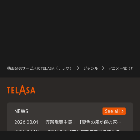
動画配信サービスのTELASA（テラサ）
ジャンル
アニメ一覧（見放
NEWS
See all
2026.08.01
浮所飛貴主演！ 【夏色の風が僕の家にやってきた】 本日よりテラサで独占配信スタート！
2026.07.18
『夏色の雲が恋と嵐をまきおこす』スペシャルメイキング 【Part1】2026年７月18日（土）23時30分～配信スタート！話題のシーンの裏側を大公開！豪華キャスト大集合！ 『武宮家 真夏の家族会議』開催！