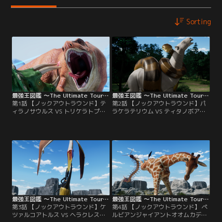
Sorting
最強王図鑑 ～The Ultimate Tournament～ 第01話
最強王図鑑 ～The Ultimate Tournament～ 第02話
第1話 【ノックアウトラウンド】テ
第2話 【ノックアウトラウンド】パ
ィラノサウルス VS トリケラトプス
ラケラテリウム VS ティタノボア／
／時間も空間も超越したモースト危
最強王ノックアウトラウンド 第2試
険な孤島「最強島」この最強島を舞
合！バトルフィールドは、無数の
台に、最強王の称号をかけて戦いが
木々たちが悠然とそびえたつ森林。
繰り広げられるモースト壮大なトー
ここで最強の座をかけて戦うのは、
ナメントこそが、ジ・アルティメッ
史上最大の巨神・パラケラテリウム
ト・トーナメント。最強王ノックア
VS すべてを呑みこむ大蛇・ティタ
ウトラウンド 第1試合！バトルフィ
ノボア！勝つのはどっちだ～～！？
ールドは、鋭い冷気が身を刺す極寒
モ～～～～スト、ファイッ！
の氷原。
最強王図鑑 ～The Ultimate Tournament～ 第03話
最強王図鑑 ～The Ultimate Tournament～ 第04話
第3話 【ノックアウトラウンド】ケ
第4話 【ノックアウトラウンド】 ペ
ツァルコアトルス VS ヘラクレスオ
ルビアンジャイアントオオムカデ