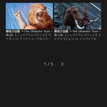
遮るものは何もない、無限に広がる
が鋭く突き出す広大な洞窟。ここで
荒野。ここで最強の座をかけて戦う
最強の座をかけて戦うのは、冷酷＆
のは、世界で最も危険なアリ・パラ
非情な追跡者・デスストーカー VS
ポネラ VS 破天の超巨大竜・アルゼ
巨大な槍の重装騎士・シロサイ！勝
ンチノサウルス！勝つのはどっちだ
つのはどっちだ～～！？モ～～～～
～～！？モ～～～～スト、ファイ
スト、ファイッ！
ッ！
最強王図鑑 ～The Ultimate Tournament～ 第09話
最強王図鑑 ～The Ultimate Tournament～ 第10話
第9話 【ノックアウトラウンド】ラ
第10話 【ノックアウトラウンド】ミ
イオン VS アンドリューサルクス／
イデラゴミムシ VS インペリアルマ
最強王ノックアウトラウンド 第8試
ンモス／最強王ノックアウトラウン
合！バトルフィールドは、視界を遮
ド 第9試合！バトルフィールドは、
るものは何もない、無限に広がる荒
何本もの岩の柱が鋭く突き出す広大
野。ここで最強の座をかけて戦うの
な洞窟。ここで最強の座をかけて戦
は、誇り高き百獣の王・ライオン
うのは、昆虫界の虎・ミイデラゴミ
VS あぎと雄々しき怪物・アンドリ
ムシ VS マンモスの帝王・インペリ
1
ューサルクス！勝つのはどっちだ～
アルマンモス！勝つのはどっちだ～
～！？モ～～～～スト、ファイッ！
～！？モ～～～～スト、ファイッ！