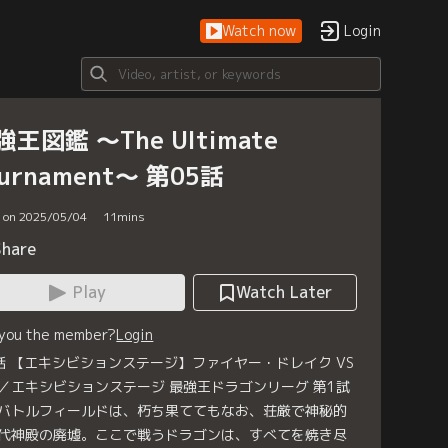
Watch now
Login
強王図鑑 ～The Ultimate
ournament～ 第05話
d on 2025/05/04
11
mins
Share
Play
Watch Later
 you the member?
Login
話 【エキシビションステージ】ファイヤー・ドレイク VS
／エキシビションステージ 最強王ドラゴンリーグ 第1試
バトルフィールドは、朽ち果ててもなお、荘厳で神秘的
代神殿の廃墟。ここで戦うドラゴンは、すべてを焼き尽