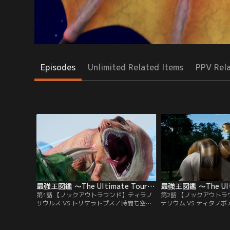
Episodes
Unlimited Related Items
PPV Rel
最強王図鑑 ～The Ultimate Tournament～ 第01話
第1話 【ノックアウトラウンド】ティラノ
第2話 【ノックアウト
サウルス VS トリケラトプス／時間も空間
テリウム VS ティタノ
も超越したモースト危険な孤島「最強島」
アウトラウンド 第2試
この最強島を舞台に、最強王の称号をかけ
ドは、無数の木々たちが
て戦いが繰り広げられるモースト壮大なト
森林。ここで最強の座を