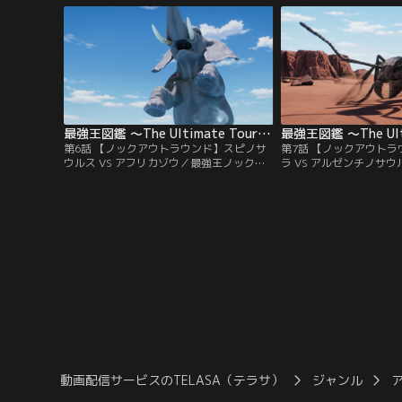
ーナメントこそが、ジ・アルティメット・
史上最大の巨神・パラケラ
トーナメント。最強王ノックアウトラウン
べてを呑みこむ大蛇・テ
ド 第1試合！バトルフィールドは、鋭い冷
のはどっちだ～～！？モ
気が身を刺す極寒の氷原。
ァイッ！
最強王図鑑 ～The Ultimate Tournament～ 第06話
第6話 【ノックアウトラウンド】スピノサ
第7話 【ノックアウト
ウルス VS アフリカゾウ／最強王ノックア
ラ VS アルゼンチノサ
ウトラウンド 第5試合！バトルフィールド
クアウトラウンド 第6
は、荒れ果てた岩場。ここで最強の座をか
ルドは、視界を遮るもの
けて戦うのは、史上最大級の水竜・スピノ
に広がる荒野。ここで最
サウルス VS 怒りの破壊神・アフリカゾ
うのは、世界で最も危険
ウ！勝つのはどっちだ～～！？モ～～～～
ラ VS 破天の超巨大竜
スト、ファイッ！
ルス！勝つのはどっちだ
～スト、ファイッ！
動画配信サービスのTELASA（テラサ）
ジャンル