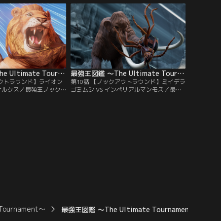
ントオオムカデ VS サ
うドラゴンは、すべてを焼き尽くす火竜・
つ高層タワー・キリン！
ファイヤー・ドレイク VS 天地を統べる龍
～～！？モ～～～～ス
の王・応龍！勝つのはどっちだ～～！？モ
～～～～スト、ファイッ！
最強王図鑑 ～The Ultimate Tournament～ 第09話
最強王図鑑 ～The Ultimate Tournament～ 第10話
アウトラウンド】ライオン
第10話 【ノックアウトラウンド】ミイデラ
ーサルクス／最強王ノック
ゴミムシ VS インペリアルマンモス／最強
第8試合！バトルフィール
王ノックアウトラウンド 第9試合！バトル
ものは何もない、無限に
フィールドは、何本もの岩の柱が鋭く突き
で最強の座をかけて戦う
出す広大な洞窟。ここで最強の座をかけて
の王・ライオン VS あ
戦うのは、昆虫界の虎・ミイデラゴミムシ
・アンドリューサルク
VS マンモスの帝王・インペリアルマンモ
ちだ～～！？モ～～～～
ス！勝つのはどっちだ～～！？モ～～～～
スト、ファイッ！
urnament～
最強王図鑑 ～The Ultimate Tournament～ 第05