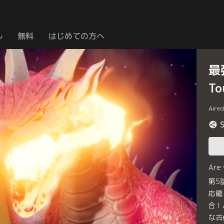
ル
無料
はじめての方へ
最
T
Aire
Are
第5
応龍
合！
な古