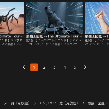
テリウム VS す
て戦うのは、太古の空の大王・ケツァルコ
ペルビアンジャイア
ィタノボア！勝つ
アトルス VS 巨大な槍を装備した勇者・ヘ
バンナにそびえた
～～～～スト、フ
ラクレスオオカブト！勝つのはどっちだ～
勝つのはどっちだ
～！？モ～～～～スト、ファイッ！
ト、ファイッ！
最強王図鑑 ～The Ultimate Tournament～ 第07話
最強王図鑑 ～The Ultimate Tournament～ 第08話
ラウンド】パラポネ
第8話 【ノックアウトラウンド】デススト
第9話 【ノック
ウルス／最強王ノッ
ーカー VS シロサイ／最強王ノックアウト
VS アンドリュ
試合！バトルフィー
ラウンド 第7試合！バトルフィールドは、
アウトラウンド 
は何もない、無限
何本もの岩の柱が鋭く突き出す広大な洞
ドは、視界を遮る
強の座をかけて戦
窟。ここで最強の座をかけて戦うのは、冷
広がる荒野。ここ
なアリ・パラポネ
酷＆非情な追跡者・デスストーカー VS 巨
のは、誇り高き百獣
・アルゼンチノサウ
大な槍の重装騎士・シロサイ！勝つのはど
ぎと雄々しき怪物
1
2
3
4
5
～～！？モ～～～
っちだ～～！？モ～～～～スト、ファイ
ス！勝つのはどっ
ッ！
スト、ファイッ！
アニメ一覧（見放題）
アクション一覧（見放題）
最強王図鑑…To