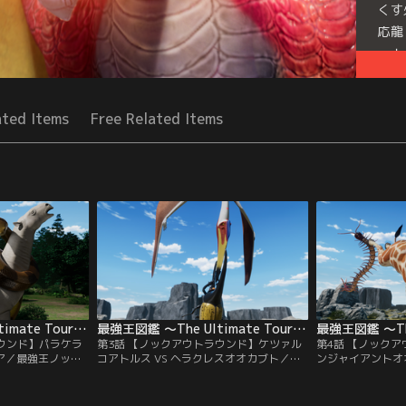
くす
応龍
ッ！
Seri
ated Items
Free Related Items
最強王図鑑 ～The Ultimate Tournament～ 第02話
最強王図鑑 ～The Ultimate Tournament～ 第03話
ラウンド】パラケラ
第3話 【ノックアウトラウンド】ケツァル
第4話 【ノックア
ボア／最強王ノック
コアトルス VS ヘラクレスオオカブト／最
ンジャイアントオオ
合！バトルフィール
強王ノックアウトラウンド 第3試合！バト
強王ノックアウト
悠然とそびえたつ
ルフィールドは、何本もの岩の柱が鋭く突
ルフィールドは、
かけて戦うのは、
き出す広大な洞窟。ここで最強の座をかけ
最強の座をかけて