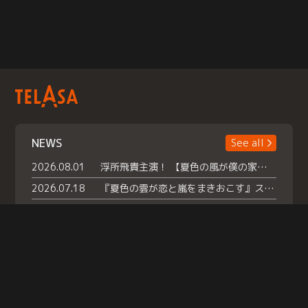
NEWS
See all
2026.08.01
浮所飛貴主演！ 【夏色の風が僕の家にやってきた】 本日よりテラサで独占配信スタート！
2026.07.18
『夏色の雲が恋と嵐をまきおこす』スペシャルメイキング 【Part1】2026年７月18日（土）23時30分～配信スタート！話題のシーンの裏側を大公開！豪華キャスト大集合！ 『武宮家 真夏の家族会議』開催！
2026.07.15
救命医・遥（今田）の《心揺さぶる過去》や、 麻酔科医・権野（船越英一郎）の《謎多きプライベート》など… 《知られざるエピソード》を独占配信！