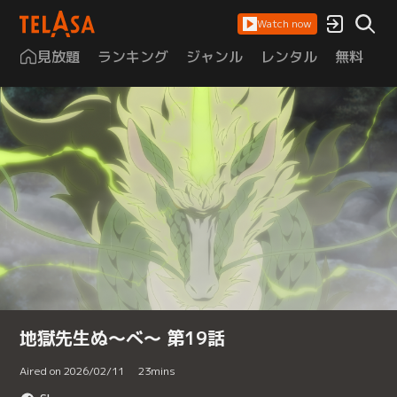
Watch now
見放題
ランキング
ジャンル
レンタル
無料
は
地獄先生ぬ～べ～ 第19話
Aired on 2026/02/11
23
mins