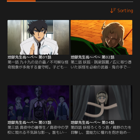
Sorting
地獄先生ぬ～べ～ 第01話
地獄先生ぬ～べ～ 第02話
第一話 九十九の足の蟲／不可解な怪
第二話 妖狐・跳梁跋扈／広に取り憑
奇現象が多発する童守町。子どもた
いた妖怪を必殺の武器・鬼の手で退
ちを守るため、童守小学校に一人の
治した鵺野。だが突如現れた謎の美
教師が現れた。5年3組担任の鵺野鳴
青年・玉藻により広は連れ去られて
介、通称ぬ～べ～。日本でただ一人
しまう。教え子の郷子とともに後を
の霊能力教師だ。赴任早々、クラス
追う鵺野だが、幻術に阻まれ行方を
の生徒・広と衝突する鵺野。怒りを
見失う。一方、玉藻はある目的のた
抑えられず、別人のようになった広
め、童守町の全域に渡って儀式の準
を心配するクラスメイトたちだが、
備を進めていた。広を連れ去った目
鵺野は背後に潜む妖怪の存在に気付
的とは？ そして玉藻の真の姿と
く。
は！？
地獄先生ぬ～べ～ 第03話
地獄先生ぬ～べ～ 第04話
第三話 真夜中の優等生／真夜中の学
第四話 妖怪ろくろっ首／鵺野の力を
校に現れる不気味な影…。誰もいな
目撃し、霊能力に憧れを抱き始めた
いはずの教室で黒板を消し、花を取
美樹。雑誌や動画に夢中になり妄想