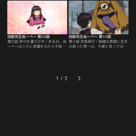
野と交わした約束を果たしにやって
にはなぜか霊の気配が宿り始める。
きたのだという。モテない担任教師
ついには「死んだ命を蘇らせる」と
にやってきた恋の予感に湧く生徒た
言い出し周囲は困惑。異変に気付い
ちだったが、突如ゆきめの様子が一
た鵺野が真相を探ると、タブレット
変。雪女の本性を表して……。
の中から現れたのは…！？
地獄先生ぬ～べ～ 第09話
地獄先生ぬ～べ～ 第10話
第九話 幸せを運ぶ少女／ある日、ぬ
第十話 百鬼夜行／裕福な家庭に生ま
～べ～は人々に幸運をもたらす妖怪
れ育った秀一は、不要と言っては物
「座敷わらし」と出会う。好物の塩
を簡単に捨ててしまう困った性格。
せんべいをあげたことで懐かれてし
物を大切にすることを忘れた秀一だ
まい、その日から5年3組にも次々と
ったが、ある日、ボロボロの黄色い
思いがけない幸運が！ やがて心優し
傘を見つける。何気なく拾った傘は
いまことたちは「座敷わらしに何か
意思を持ち、彼の前に妖怪としての
お返しを」とある計画を立てる。交
姿を現した。傘妖怪にさらわれた秀
1
流を重ねる中で垣間見た、「幸せを
一は、ボロボロになったゴミたちの
運ぶ妖怪」の悲しい過去とは？
百鬼夜行に参加させられて…！？