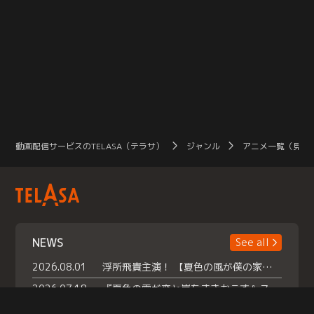
動画配信サービスのTELASA（テラサ）
ジャンル
アニメ一覧（見放
NEWS
See all
2026.08.01
浮所飛貴主演！ 【夏色の風が僕の家にやってきた】 本日よりテラサで独占配信スタート！
2026.07.18
『夏色の雲が恋と嵐をまきおこす』スペシャルメイキング 【Part1】2026年７月18日（土）23時30分～配信スタート！話題のシーンの裏側を大公開！豪華キャスト大集合！ 『武宮家 真夏の家族会議』開催！
2026.07.15
救命医・遥（今田）の《心揺さぶる過去》や、 麻酔科医・権野（船越英一郎）の《謎多きプライベート》など… 《知られざるエピソード》を独占配信！