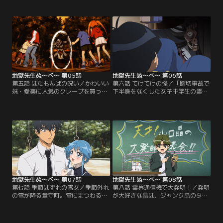
り替え、ウサギ小屋を掃除してくれ
が大爆発！ 寝る間も惜しんで霊能力
る優等生がいるという。そんな噂の
開発にのめり込んでいた。そんなあ
真偽を確かめるため、広たちは鵺野
る日、なんとベッドで寝ながら人の
に内緒で夜の学校に忍び込む。しか
秘密をのぞき見ることに成功。「千
しそこで出会った少年は、どう見て
里眼の能力ゲット！」と喜んでいた
も人間ではなく…！？ 少年は静かに
が、ある日クラスメイトたちから
微笑む。「さあ、友達になろ
禍々しいものを見るような目で詰め
う…！」
寄られ！？
地獄先生ぬ～べ～ 第05話
地獄先生ぬ～べ～ 第06話
第五話 はたもんばの呪い／かわいい
第六話 てけてけの怪／「踏切事故で
妹・愛美に人気のクレープを買って
下半身をなくした女子中学生の霊
やりたい克也は、足りない金を借り
が、脚を求めてさまよっている…」
ようと知り合いを探すうち、神社に
ネットで話題の「てけてけ」伝説を
落ちていた金を拾って使ってしま
知り、恐怖に取り憑かれたまこと。
う。しかしそれは数多の罪人の首を
「話を聞いた人の元へ三日以内に現
斬ってきた呪われた妖刀・はたもん
れる」----恐怖は周囲に伝染し、童
ばの罠だった。罪人としてつけ狙わ
守小は大パニック。だが鵺野はまこ
れ、凶刃に追われる克也と愛美は必
とに「てけてけは作り話、今後いっ
死の思いで鵺野に助けを求める
さい考えるな！」と声を荒らげ…。
が…！？
地獄先生ぬ～べ～ 第07話
地獄先生ぬ～べ～ 第08話
第七話 季節はずれの雪女／季節外れ
第八話 霊界通信機で大発明！／発明
の雪が降る童守町。雪にまつわる記
が大好きな晶は、ジャンク品のタブ
憶が蘇り浮かれ気味の鵺野の前に現
レットを手に入れて以来、何かに取
れたのは、一人の美しい少女・ゆき
り憑かれたように発明にのめり込ん
め。彼女は5年前に故郷の雪山で鵺
でいた。次々と生み出される発明品