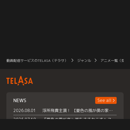
動画配信サービスのTELASA（テラサ）
ジャンル
アニメ一覧（見放
NEWS
See all
2026.08.01
浮所飛貴主演！ 【夏色の風が僕の家にやってきた】 本日よりテラサで独占配信スタート！
2026.07.18
『夏色の雲が恋と嵐をまきおこす』スペシャルメイキング 【Part1】2026年７月18日（土）23時30分～配信スタート！話題のシーンの裏側を大公開！豪華キャスト大集合！ 『武宮家 真夏の家族会議』開催！
2026.07.15
救命医・遥（今田）の《心揺さぶる過去》や、 麻酔科医・権野（船越英一郎）の《謎多きプライベート》など… 《知られざるエピソード》を独占配信！