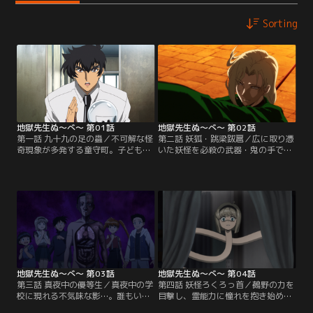
Sorting
地獄先生ぬ～べ～ 第01話
地獄先生ぬ～べ～ 第02話
第一話 九十九の足の蟲／不可解な怪
第二話 妖狐・跳梁跋扈／広に取り憑
奇現象が多発する童守町。子どもた
いた妖怪を必殺の武器・鬼の手で退
ちを守るため、童守小学校に一人の
治した鵺野。だが突如現れた謎の美
教師が現れた。5年3組担任の鵺野鳴
青年・玉藻により広は連れ去られて
介、通称ぬ～べ～。日本でただ一人
しまう。教え子の郷子とともに後を
の霊能力教師だ。赴任早々、クラス
追う鵺野だが、幻術に阻まれ行方を
の生徒・広と衝突する鵺野。怒りを
見失う。一方、玉藻はある目的のた
抑えられず、別人のようになった広
め、童守町の全域に渡って儀式の準
を心配するクラスメイトたちだが、
備を進めていた。広を連れ去った目
鵺野は背後に潜む妖怪の存在に気付
的とは？ そして玉藻の真の姿と
く。
は！？
地獄先生ぬ～べ～ 第03話
地獄先生ぬ～べ～ 第04話
第三話 真夜中の優等生／真夜中の学
第四話 妖怪ろくろっ首／鵺野の力を
校に現れる不気味な影…。誰もいな
目撃し、霊能力に憧れを抱き始めた
いはずの教室で黒板を消し、花を取
美樹。雑誌や動画に夢中になり妄想