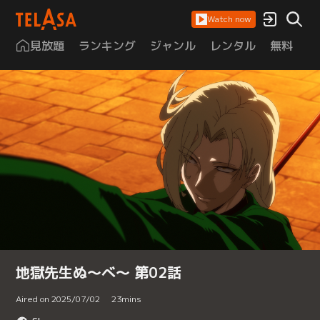
Watch now
見放題
ランキング
ジャンル
レンタル
無料
は
地獄先生ぬ～べ～ 第02話
Aired on 2025/07/02
23
mins