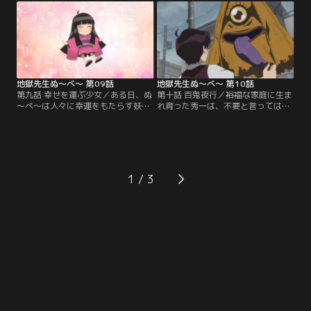
野と交わした約束を果たしにやって
にはなぜか霊の気配が宿り始める。
きたのだという。モテない担任教師
ついには「死んだ命を蘇らせる」と
にやってきた恋の予感に湧く生徒た
言い出し周囲は困惑。異変に気付い
ちだったが、突如ゆきめの様子が一
た鵺野が真相を探ると、タブレット
変。雪女の本性を表して……。
の中から現れたのは…！？
地獄先生ぬ～べ～ 第09話
地獄先生ぬ～べ～ 第10話
第九話 幸せを運ぶ少女／ある日、ぬ
第十話 百鬼夜行／裕福な家庭に生ま
～べ～は人々に幸運をもたらす妖怪
れ育った秀一は、不要と言っては物
「座敷わらし」と出会う。好物の塩
を簡単に捨ててしまう困った性格。
せんべいをあげたことで懐かれてし
物を大切にすることを忘れた秀一だ
まい、その日から5年3組にも次々と
ったが、ある日、ボロボロの黄色い
思いがけない幸運が！ やがて心優し
傘を見つける。何気なく拾った傘は
いまことたちは「座敷わらしに何か
意思を持ち、彼の前に妖怪としての
お返しを」とある計画を立てる。交
姿を現した。傘妖怪にさらわれた秀
1
流を重ねる中で垣間見た、「幸せを
一は、ボロボロになったゴミたちの
運ぶ妖怪」の悲しい過去とは？
百鬼夜行に参加させられて…！？