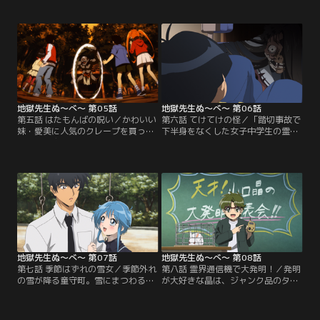
り替え、ウサギ小屋を掃除してくれ
が大爆発！ 寝る間も惜しんで霊能力
る優等生がいるという。そんな噂の
開発にのめり込んでいた。そんなあ
真偽を確かめるため、広たちは鵺野
る日、なんとベッドで寝ながら人の
に内緒で夜の学校に忍び込む。しか
秘密をのぞき見ることに成功。「千
しそこで出会った少年は、どう見て
里眼の能力ゲット！」と喜んでいた
も人間ではなく…！？ 少年は静かに
が、ある日クラスメイトたちから
微笑む。「さあ、友達になろ
禍々しいものを見るような目で詰め
う…！」
寄られ！？
地獄先生ぬ～べ～ 第05話
地獄先生ぬ～べ～ 第06話
第五話 はたもんばの呪い／かわいい
第六話 てけてけの怪／「踏切事故で
妹・愛美に人気のクレープを買って
下半身をなくした女子中学生の霊
やりたい克也は、足りない金を借り
が、脚を求めてさまよっている…」
ようと知り合いを探すうち、神社に
ネットで話題の「てけてけ」伝説を
落ちていた金を拾って使ってしま
知り、恐怖に取り憑かれたまこと。
う。しかしそれは数多の罪人の首を
「話を聞いた人の元へ三日以内に現
斬ってきた呪われた妖刀・はたもん
れる」----恐怖は周囲に伝染し、童
ばの罠だった。罪人としてつけ狙わ
守小は大パニック。だが鵺野はまこ
れ、凶刃に追われる克也と愛美は必
とに「てけてけは作り話、今後いっ
死の思いで鵺野に助けを求める
さい考えるな！」と声を荒らげ…。
が…！？
地獄先生ぬ～べ～ 第07話
地獄先生ぬ～べ～ 第08話
第七話 季節はずれの雪女／季節外れ
第八話 霊界通信機で大発明！／発明
の雪が降る童守町。雪にまつわる記
が大好きな晶は、ジャンク品のタブ
憶が蘇り浮かれ気味の鵺野の前に現
レットを手に入れて以来、何かに取
れたのは、一人の美しい少女・ゆき
り憑かれたように発明にのめり込ん
め。彼女は5年前に故郷の雪山で鵺
でいた。次々と生み出される発明品