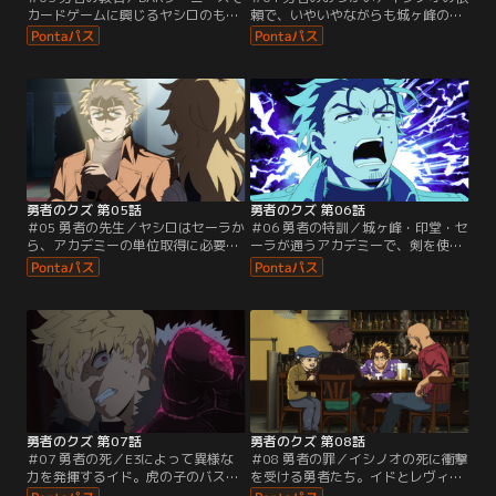
カードゲームに興じるヤシロのもと
頼で、いやいやながらも城ヶ峰の護
に、城ヶ峰・印堂・セーラが押しか
衛を引き受けたヤシロ。彼女と新宿
けてくる。アカデミーで落第寸前の
歌舞伎町のクラブに潜入して、≪覗
自分たちを「師匠」として指導して
き屋≫のマツギからE3を受け取り、
ほしいというのだ。面倒なことに関
「ある質問」をして帰るだけのはず
わりたくないヤシロは3人を追い返
だったが、E3を投与した男たちが少
すが、なおも諦めきれない印堂はヤ
女2人を連れ込もうとしているとこ
シロを待ち伏せする。そんな時、ヤ
ろに遭遇し、またしても城ヶ峰の暴
シロを付け狙う大魔王の眷属≪諸手
走が始まる！
の楔≫卿が…。
勇者のクズ 第05話
勇者のクズ 第06話
＃05 勇者の先生／ヤシロはセーラか
＃06 勇者の特訓／城ヶ峰・印堂・セ
ら、アカデミーの単位取得に必要な
ーラが通うアカデミーで、剣を使っ
奉仕活動の監督役になってほしいと
た実技試験が行われることになっ
頼まれる。その奉仕活動とは、不審
た。3人にとって実技試験は、進級
な集団に連れ去られた警察犬探し。
か退学かを左右する重要なイベント
行きがかり上、仕方なく捜索に付き
である。ヤシロは自称「弟子」たち
合うことになったヤシロは、セーラ
に稽古をつけるべく、夜のアカデミ
と共に廃墟化したショッピングモー
ー校舎で特訓を開始する。激しい攻
ルへ向かう。暗い建物内を進む2人
防を繰り広げながらも、的確に3人
を待ち受けていたのは、無数に光る
の欠点を指摘するヤシロ。
目だった。
勇者のクズ 第07話
勇者のクズ 第08話
＃07 勇者の死／E3によって異様な
＃08 勇者の罪／イシノオの死に衝撃
力を発揮するイド。虎の子のバスタ
を受ける勇者たち。イドとレヴィが
ードソードを欠いた状態で応戦する
つけていた『割れた竜の顔』のバッ