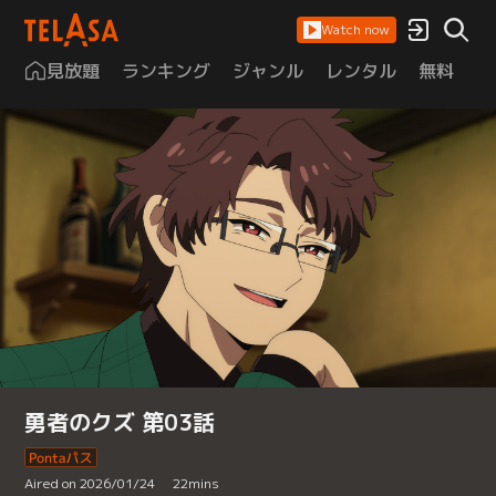
Watch now
見放題
ランキング
ジャンル
レンタル
無料
は
勇者のクズ 第03話
Aired on 2026/01/24
22
mins