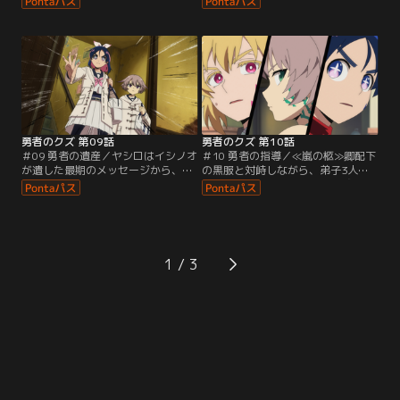
ヤシロは、訓練用の模造刀で必殺技
ジ、それは魔王同士の抗争を狙って
を仕掛ける。気まぐれに城ヶ峰へ技
いる謎の組織≪ハーフ・ドラゴン≫
の解説をしたことをきっかけに、彼
のものだった。イシノオ殺害の黒幕
女の父親とヤシロの意外な因縁が明
の手がかりを求めて、文部科学省の
らかになる。不愉快な思い出を振り
魔王災害対策分室へ向かったヤシロ
払うように、ヤシロはBARグーニー
は、とある政治家の息子に高額の賞
ズへ戻るが……。
金が懸けられていることを知る。そ
の息子とは…。
勇者のクズ 第09話
勇者のクズ 第10話
＃09 勇者の遺産／ヤシロはイシノオ
＃10 勇者の指導／≪嵐の柩≫卿配下
が遺した最期のメッセージから、城
の黒服と対峙しながら、弟子3人に
ヶ峰・印堂・セーラの背後には≪ハ
剣技の基本を教えるヤシロ。城ヶ
ーフ・ドラゴン≫につながる何かが
峰・印堂・セーラはそれぞれ黒服の
あると直感する。BARグーニーズに
制圧を試みるが、あくまで敵を殺し
やって来た城ヶ峰と印堂から、新た
たくない城ヶ峰は苦戦を強いられ
な特訓をせがまれたヤシロは、ある
る。必死に戦う彼女たちの前に、≪
計画を思いつく。後日、弟子3人を
嵐の柩≫卿が姿を現した。ヤシロは
1
ともなったヤシロは…。
≪ハーフ・ドラゴン≫の情報を引き
出そうとするが、人型の異形が突如
乱入し…。