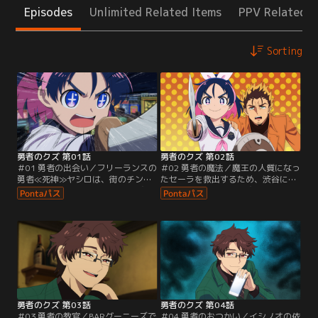
Episodes
Unlimited Related Items
PPV Related I
Sorting
勇者のクズ 第01話
勇者のクズ 第02話
＃01 勇者の出会い／フリーランスの
＃02 勇者の魔法／魔王の人質になっ
勇者≪死神≫ヤシロは、街のチンピ
たセーラを救出するため、渋谷にあ
ラから勇者見習いの女子高生・城ヶ
る≪琥珀の茨≫卿の根城に向かうヤ
峰を助ける。行きつけのバーで飲ん
シロと城ヶ峰。次々と現れる敵を前
でいたヤシロのもとへ、先ほど助け
に、ヤシロの異能が明らかになる。
た城ヶ峰とその同級生の印堂がやっ
最奥の間にたどり着いたヤシロたち
てくる。城ヶ峰の話を聞くと、魔王
は、ついに≪琥珀の茨≫卿と対峙。
≪琥珀の茨≫卿に連れ去られた友人
しかし、予想外の出来事が起こり、
を助けて欲しいと懇願される。
ヤシロは絶体絶命のピンチに立たさ
れる。その時、城ヶ峰がとった行動
は--。
勇者のクズ 第03話
勇者のクズ 第04話
＃03 勇者の教官／BARグーニーズで
＃04 勇者のおつかい／イシノオの依